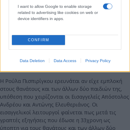
I want to allow Google to enable storage
related to advertising like cookies on web or
device identifiers in apps.
CONFIRM
Data Deletion
Data Access
Privacy Policy
Η Ρούλα Πισπιρίγκου ερευνάται αν είχε εμπλοκή
στους θανάτους και των άλλων δύο παιδιών της,
υπόθεση που χειρίζονται οι Εισαγγελείς Απόστολος
Ανδρέου και Αντώνης Ελευθεριάνος. Οι
εισαγγελικοί λειτουργοί φαίνεται πως μετά τις
γραπτές εξηγήσεις που έδωσε η 33χρονη ως
ύποπτη για τους θανάτους και των άλλων δύο