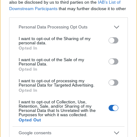
το 9χρονο παιδί, ήταν εγκληματικές ενέργειες της
also be disclosed by us to third parties on the
IAB’s List of
Downstream Participants
that may further disclose it to other
μητέρας του.
third parties.
Please note that this website/app uses one or more Google
Personal Data Processing Opt Outs
services and may gather and store information including but
not limited to your visit or usage behaviour. You may click to
I want to opt-out of the Sharing of my
personal data.
grant or deny consent to Google and its third-party tags to
Opted In
use your data for below specified purposes in below Google
consent section.
I want to opt-out of the Sale of my
Personal Data.
Opted In
I want to opt-out of processing my
Personal Data for Targeted Advertising.
Opted In
I want to opt-out of Collection, Use,
Retention, Sale, and/or Sharing of my
Personal Data that Is Unrelated with the
Purposes for which it was collected.
Opted Out
Google consents