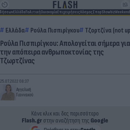
ιδήσεων
Ελλάδα
Πολιτική
Οικονομία
Επιχειρήσεις
Κόσμος
Σπορ
Showbiz
Weekend
Ελλάδα
Ρούλα Πισπιρίγκου
Τζορτζίνα (not u
Ρούλα Πισπιρίγκου: Απολογείται σήμερα για
την απόπειρα ανθρωποκτονίας της
Τζωρτζίνας
25.07.2022 08:37
Αγγελική
Γιαννακού
Κάνε κλικ και δες περισσότερο
Flash.gr
στην αναζήτηση της
Google