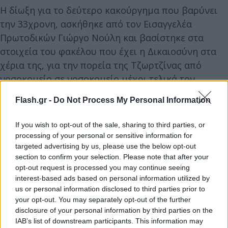
Η δίωξη για το δεύτερο κακούργημα που βαρύνει
την 33χρονη, ασκήθηκε από τον Εισαγγελέα
Πρωτοδικών Γιώργο Νούλη και βασίστηκε στα
στοιχεία του φακέλου που έχει η Δικαιοσύνη στα
χέρια της, για την πορεία της Τζωρτζίνας από
νοσοκομείο σε νοσοκομείο μέχρι τελικά τον
Ιανουάριο του 2022 να υποκύψει στην τοξική ουσία
Flash.gr -
Do Not Process My Personal Information
που φέρεται να της έδωσε η μητέρα της.
If you wish to opt-out of the sale, sharing to third parties, or
Η απόπειρα ανθρωποκτονίας για την οποία
processing of your personal or sensitive information for
targeted advertising by us, please use the below opt-out
απολογείται σήμερα η Ρούλα Πισπιρίγκου, αφορά
section to confirm your selection. Please note that after your
όσα έγιναν μέσα στο Καραμανδάνειο νοσοκομείο
opt-out request is processed you may continue seeing
της Πάτρας τον Απρίλιο του 2021. Σύμφωνα με το
interest-based ads based on personal information utilized by
us or personal information disclosed to third parties prior to
κατηγορητήριο που καλείται να αντικρούσει η
your opt-out. You may separately opt-out of the further
Ρούλα Πισπιρίγκου, όλα όσα οδήγησαν τότε, στο να
disclosure of your personal information by third parties on the
αποκτήσει μη αναστρέψιμη βλάβη με τετραπληγία,
IAB’s list of downstream participants. This information may