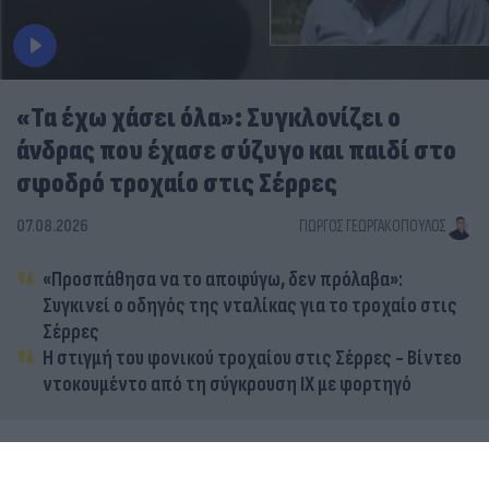
«Τα έχω χάσει όλα»: Συγκλονίζει ο
άνδρας που έχασε σύζυγο και παιδί στο
σφοδρό τροχαίο στις Σέρρες
07.08.2026
ΓΙΏΡΓΟΣ ΓΕΩΡΓΑΚΌΠΟΥΛΟΣ
«Προσπάθησα να το αποφύγω, δεν πρόλαβα»:
Συγκινεί ο οδηγός της νταλίκας για το τροχαίο στις
Σέρρες
Η στιγμή του φονικού τροχαίου στις Σέρρες - Βίντεο
ντοκουμέντο από τη σύγκρουση ΙΧ με φορτηγό