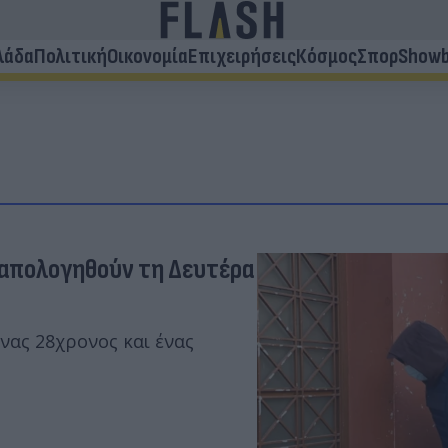
λάδα
Πολιτική
Οικονομία
Επιχειρήσεις
Κόσμος
Σπορ
Showb
α απολογηθούν τη Δευτέρα
νας 28χρονος και ένας