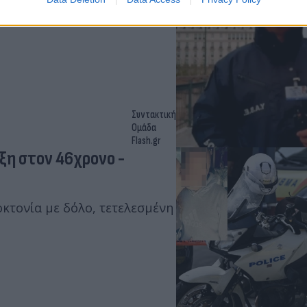
ομείο όπου νοσηλεύεται,
Συντακτική
Ομάδα
Flash.gr
ξη στον 46χρονο -
κτονία με δόλο, τετελεσμένη