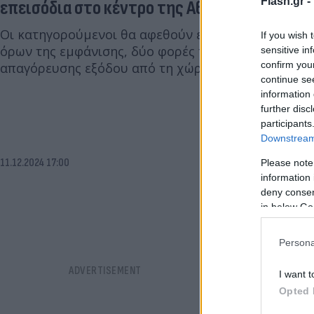
Flash.gr -
επεισόδια στο κέντρο της Αθήνας
Οι κατηγορούμενοι θα αφεθούν ελεύθεροι με την ε
If you wish 
όρων της εμφάνισης, δύο φορές το μήνα, σε αστυνο
sensitive in
confirm you
απαγόρευσης εξόδου από τη χώρα.
continue se
information 
further disc
participants
Downstream 
11.12.2024 17:00
Please note
information 
deny consent
in below Go
Persona
I want t
Opted 