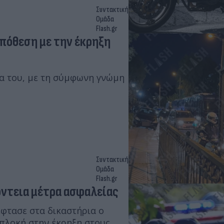
Συντακτική
Ομάδα
Flash.gr
πόθεση με την έκρηξη
α του, με τη σύμφωνη γνώμη
Συντακτική
Ομάδα
Flash.gr
όντεια μέτρα ασφαλείας
φτασε στα δικαστήρια ο
μπλοκή στην έκρηξη στους