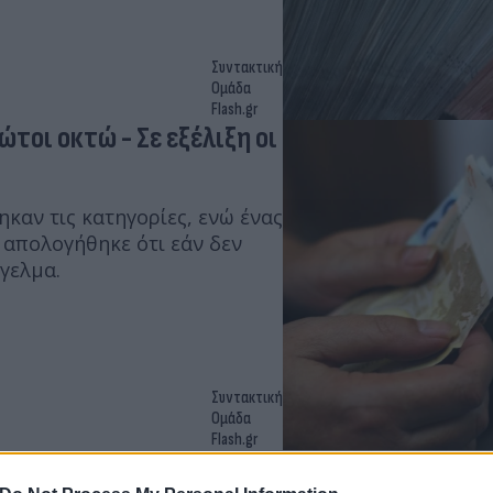
Συντακτική
Ομάδα
Flash.gr
τοι οκτώ - Σε εξέλιξη οι
ηκαν τις κατηγορίες, ενώ ένας
 απολογήθηκε ότι εάν δεν
γελμα.
Συντακτική
Ομάδα
Flash.gr
συλληφθέντες από τα