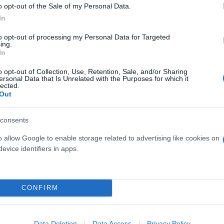
o opt-out of the Sale of my Personal Data.
In
ορούμενοι για τους
to opt-out of processing my Personal Data for Targeted
ing.
In
o opt-out of Collection, Use, Retention, Sale, and/or Sharing
ραφικής, με «βαριά» ονόματα
ersonal Data that Is Unrelated with the Purposes for which it
lected.
Out
consents
o allow Google to enable storage related to advertising like cookies on
evice identifiers in apps.
Συντακτική
Ομάδα
Flash.gr
ς Βουλής: Το βαρύ
CONFIRM
Data Deletion
Data Access
Privacy Policy