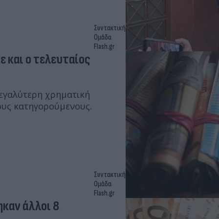
Συντακτική
Ομάδα
Flash.gr
 και ο τελευταίος
εγαλύτερη χρηματική
πους κατηγορούμενους.
Συντακτική
Ομάδα
Flash.gr
καν άλλοι 8