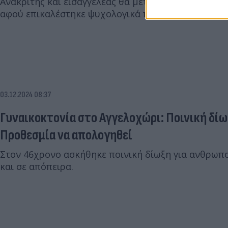
Ανακριτής και εισαγγελέας θα μεταβούν στο νοσοκ
αφού επικαλέστηκε ψυχολογικά προβλήματα.
03.12.2024 08:37
Γυναικοκτονία στο Αγγελοχώρι: Ποινική δίω
Προθεσμία να απολογηθεί
Στον 46χρονο ασκήθηκε ποινική δίωξη για ανθρωπο
και σε απόπειρα.