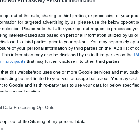
Do Not Process My Personal Information
πιβολή των περιοριστικών
to opt-out of the sale, sharing to third parties, or processing of your per
μικό τμήμα και της
formation for targeted advertising by us, please use the below opt-out s
r selection. Please note that after your opt-out request is processed y
eing interest-based ads based on personal information utilized by us or
disclosed to third parties prior to your opt-out. You may separately opt-
losure of your personal information by third parties on the IAB’s list of
. This information may also be disclosed by us to third parties on the
IA
Participants
that may further disclose it to other third parties.
Συντακτική
Ομάδα
 that this website/app uses one or more Google services and may gath
Flash.gr
including but not limited to your visit or usage behaviour. You may click 
 to Google and its third-party tags to use your data for below specifi
ogle consent section.
l Data Processing Opt Outs
o opt-out of the Sharing of my personal data.
In