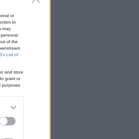
sonal or
ection to
ou may
 personal
out of the
 downstream
B’s List of
er and store
to grant or
ed purposes