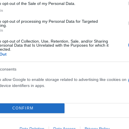
o opt-out of the Sale of my Personal Data.
In
to opt-out of processing my Personal Data for Targeted
ing.
In
o opt-out of Collection, Use, Retention, Sale, and/or Sharing
ersonal Data that Is Unrelated with the Purposes for which it
τίνια: 3,5 φορές
lected.
 ο κίνδυνος σοβαρής
Out
ς κάκωσης
consents
o allow Google to enable storage related to advertising like cookies on
evice identifiers in apps.
Τουρκικές προκλήσεις στο
Παραβιάσεις και εμπλοκή 
CONFIRM
οπλισμένα F16
Data Deletion
Data Access
Privacy Policy