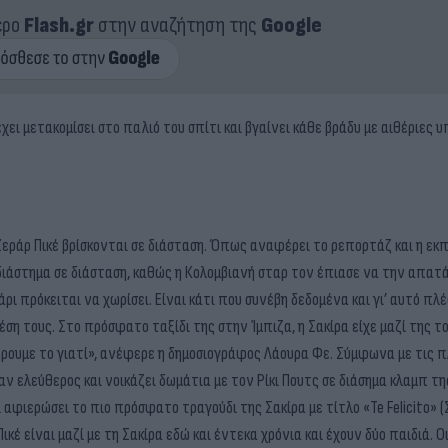
ερο
Flash.gr
στην αναζήτηση της
Google
ει μετακομίσει στο παλιό του σπίτι και βγαίνει κάθε βράδυ με αιθέριες υ
Ζεράρ Πικέ βρίσκονται σε διάσταση. Όπως αναφέρει το ρεπορτάζ και η εκ
 διάστημα σε διάσταση, καθώς η Κολομβιανή σταρ τον έπιασε να την απατά
άρι πρόκειται να χωρίσει. Είναι κάτι που συνέβη δεδομένα και γι’ αυτό πλ
η τους. Στο πρόσφατο ταξίδι της στην Ίμπιζα, η Σακίρα είχε μαζί της το
 ξέρουμε το γιατί», ανέφερε η δημοσιογράφος Λάουρα Φε. Σύμφωνα με τις 
ν ελεύθερος και νοικάζει δωμάτια με τον Ρίκι Πουτς σε διάσημα κλαμπ τ
αφιερώσει το πιο πρόσφατο τραγούδι της Σακίρα με τίτλο «Te Felicito» (Σ
ικέ είναι μαζί με τη Σακίρα εδώ και έντεκα χρόνια και έχουν δύο παιδιά. 