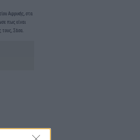
τίου Αφρικής, στα
ωσε πως είναι
ς τους, Σάσα.