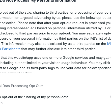
Do Not Process My Personal Information
to opt-out of the sale, sharing to third parties, or processing of your per
formation for targeted advertising by us, please use the below opt-out s
r selection. Please note that after your opt-out request is processed y
eing interest-based ads based on personal information utilized by us or
disclosed to third parties prior to your opt-out. You may separately opt-
losure of your personal information by third parties on the IAB’s list of
. This information may also be disclosed by us to third parties on the
IA
Participants
that may further disclose it to other third parties.
 that this website/app uses one or more Google services and may gath
including but not limited to your visit or usage behaviour. You may click 
 to Google and its third-party tags to use your data for below specifi
ός στην παρουσίαση του
Και οι μαϊμούδες έχουν κατ
ogle consent section.
άδες κόσμου στο γήπεδο
επιστήμονες ρίχνουν φως
σπόρ (video)
"φιλίες" μεταξύ διαφορε
l Data Processing Opt Outs
o opt-out of the Sharing of my personal data.
In