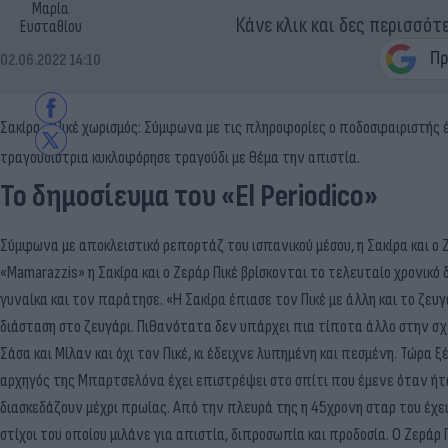
Μαρία
Κάνε κλικ και δες περισσότ
Ευσταθίου
02.06.2022 14:10
Σακίρα - Πικέ χωρισμός: Σύμφωνα με τις πληροφορίες ο ποδοσφαιριστής έχ
τραγουδίστρια κυκλοφόρησε τραγούδι με θέμα την απιστία.
Το δημοσίευμα του «El Periodico»
Σύμφωνα με αποκλειστικό ρεπορτάζ του ισπανικού μέσου, η Σακίρα και ο 
«Mamarazzis» η Σακίρα και ο Ζεράρ Πικέ βρίσκονται το τελευταίο χρονικό
γυναίκα και τον παράτησε. «Η Σακίρα έπιασε τον Πικέ με άλλη και το ζευγ
διάσταση στο ζευγάρι. Πιθανότατα δεν υπάρχει πια τίποτα άλλο στην σχέσ
Σάσα και Μίλαν και όχι τον Πικέ, κι έδειχνε λυπημένη και πεσμένη. Τώρα
αρχηγός της Μπαρτσελόνα έχει επιστρέψει στο σπίτι που έμενε όταν ήτα
διασκεδάζουν μέχρι πρωίας. Από την πλευρά της η 45χρονη σταρ του έχει 
στίχοι του οποίου μιλάνε για απιστία, διπροσωπία και προδοσία. Ο Ζεράρ Π