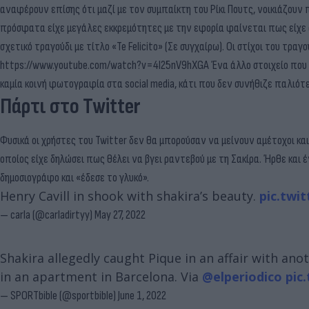
αναφέρουν επίσης ότι μαζί με τον συμπαίκτη του Ρίκι Πουτς, νοικιάζουν 
πρόσφατα είχε μεγάλες εκκρεμότητες με την εφορία φαίνεται πως είχε 
σχετικό τραγούδι με τίτλο «Te Felicito» (Σε συγχαίρω). Οι στίχοι του τρα
https://www.youtube.com/watch?v=4I25nV9hXGA Ένα άλλο στοιχείο που εν
καμία κοινή φωτογραφία στα social media, κάτι που δεν συνήθιζε παλιότ
Πάρτι στο Twitter
Φυσικά οι χρήστες του Twitter δεν θα μπορούσαν να μείνουν αμέτοχοι κα
οποίος είχε δηλώσει πως θέλει να βγει ραντεβού με τη Σακίρα. Ήρθε και
δημοσιογράφο και «έδεσε το γλυκό».
Henry Cavill in shook with shakira’s beauty.
pic.twi
— carla (@carladirtyy)
May 27, 2022
Shakira allegedly caught Pique in an affair with an
in an apartment in Barcelona. Via
@elperiodico
pic
— SPORTbible (@sportbible)
June 1, 2022