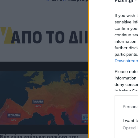
Flash.gr -
If you wish 
sensitive in
confirm you
ΑΠΟ ΤΟ ΔΙΚΤΥΟ
continue se
information 
further disc
participants
Downstream 
Please note
information 
deny consent
Πανζουρλισμ
in below Go
Σαλάχ - Χιλι
της Τραμπζον
Persona
I want t
Opted 
Νέο κύμα καύσωνα σαρώνει την