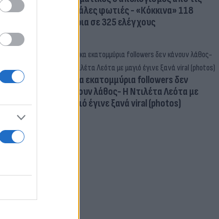
μεγάλες φωτιές - «Κόκκινα» 118
κτίρια σε 325 ελέγχους
Δέκα εκατομμύρια followers δεν
κάνουν λάθος- Η Ντιλέτα Λεότα με
μαγιό έγινε ξανά viral (photos)
 Αιγαίο:
με