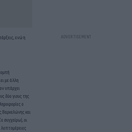
πάρξεις, ενώ η
πομπή
ει με άλλη
έον υπάρχει
υς δύο γιους της
πληροφορίες ο
ης Βαρκελώνης και
ε συγχαίρω), οι
Οι λεπτομέρειες