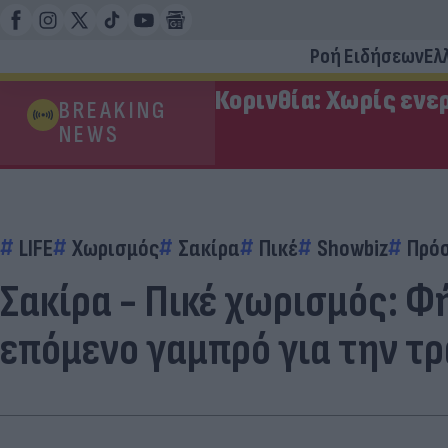
Ροή Ειδήσεων
Ελ
Κορινθία: Χωρίς ενε
BREAKING
NEWS
LIFE
Χωρισμός
Σακίρα
Πικέ
Showbiz
Πρό
Σακίρα - Πικέ χωρισμός: Φή
επόμενο γαμπρό για την τ