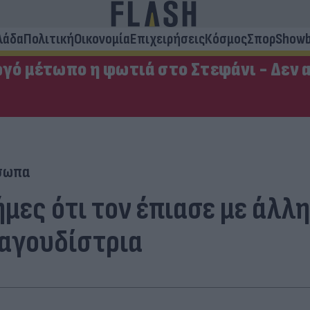
λάδα
Πολιτική
Οικονομία
Επιχειρήσεις
Κόσμος
Σπορ
Showb
ργό μέτωπο η φωτιά στο Στεφάνι - Δεν 
σωπα
μες ότι τον έπιασε με άλλη 
ραγουδίστρια