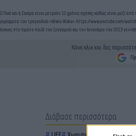
Ο Πικέ και η Σακίρα είναι μετρούν 12 χρόνια σχέσης καθώς είναι μαζί από
γυρίσματα του τραγουδιού «Waka Waka». https://www.youtube.com/wat
έγκυος στο πρώτο παιδί του ζευγαριού και τον Ιανουάριο του 2013 γεννήθ
Κάνε κλικ και δες περισσότ
Διάβασε περισσότερα
LIFE
Χωρισμός
Σακίρα
Πικέ