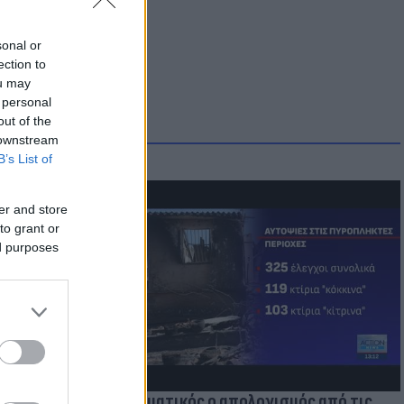
sonal or
ection to
ou may
 personal
out of the
 downstream
B’s List of
er and store
to grant or
ed purposes
οικίδια! Οι
 στις
τικών ειδών
Δραματικός ο απολογισμός από τις