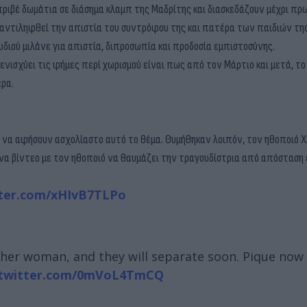
πριβέ δωμάτια σε διάσημα κλαμπ της Μαδρίτης και διασκεδάζουν μέχρι πρω
αντιληφθεί την απιστία του συντρόφου της και πατέρα των παιδιών της
γουδιού μιλάνε για απιστία, διπροσωπία και προδοσία εμπιστοσύνης.
ισχύει τις φήμες περί χωρισμού είναι πως από τον Μάρτιο και μετά, το 
ερα.
ι να αφήσουν ασχολίαστο αυτό το θέμα. Θυμήθηκαν λοιπόν, τον ηθοποιό Χ
 ένα βίντεο με τον ηθοποιό να θαυμάζει την τραγουδίστρια από απόσταση 
tter.com/xHIvB7TLPo
other woman, and they will separate soon. Pique now 
.twitter.com/0mVoL4TmCQ