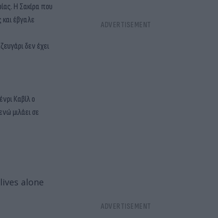
ίας. Η Σακίρα που
 και έβγαλε
ζευγάρι δεν έχει
ένρι Καβίλ ο
ενώ μιλάει σε
lives alone