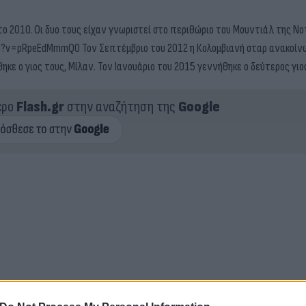
 το 2010. Οι δυο τους είχαν γνωριστεί στο περιθώριο του Μουντιάλ της Νο
ch?v=pRpeEdMmmQ0 Τον Σεπτέμβριο του 2012 η Κολομβιανή σταρ ανακοίν
ηκε ο γιος τους, Μίλαν. Τον Ιανουάριο του 2015 γεννήθηκε ο δεύτερος γιο
ερο
Flash.gr
στην αναζήτηση της
Google
Showbiz
Πρόσωπα