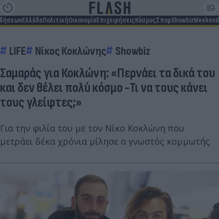
ιδήσεων
Ελλάδα
Πολιτική
Οικονομία
Επιχειρήσεις
Κόσμος
Σπορ
Showbiz
Weekend
LIFE
Νίκος Κοκλώνης
Showbiz
Σαμαράς για Κοκλώνη: «Περνάει τα δικά του
και δεν θέλει πολύ κόσμο -Τι να τους κάνει
τους γλείφτες;»
Για την φιλία του με τον Νίκο Κοκλώνη που
μετράει δέκα χρόνια μίλησε ο γνωστός κομμωτής.