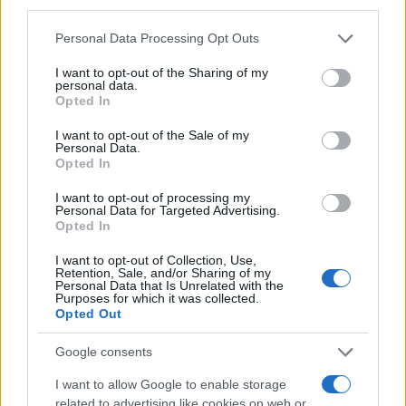
third parties.
Please note that this website/app uses one or more Google
Personal Data Processing Opt Outs
services and may gather and store information including but
not limited to your visit or usage behaviour. You may click to
I want to opt-out of the Sharing of my
personal data.
grant or deny consent to Google and its third-party tags to
Opted In
use your data for below specified purposes in below Google
consent section.
I want to opt-out of the Sale of my
Personal Data.
Opted In
I want to opt-out of processing my
Personal Data for Targeted Advertising.
Opted In
I want to opt-out of Collection, Use,
Retention, Sale, and/or Sharing of my
Personal Data that Is Unrelated with the
Purposes for which it was collected.
Opted Out
Google consents
I want to allow Google to enable storage
related to advertising like cookies on web or