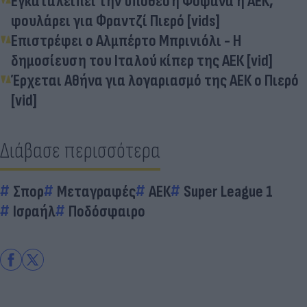
Εγκαταλείπει την υπόθεση Φοφανά η ΑΕΚ,
φουλάρει για Φραντζί Πιερό [vids]
Επιστρέφει ο Αλμπέρτο Μπρινιόλι - Η
δημοσίευση του Ιταλού κίπερ της ΑΕΚ [vid]
Έρχεται Αθήνα για λογαριασμό της ΑΕΚ ο Πιερό
[vid]
Διάβασε περισσότερα
Σπορ
Μεταγραφές
ΑΕΚ
Super League 1
Ισραήλ
Ποδόσφαιρο