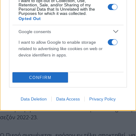
I want to opt-out of Collection, Use,
Retention, Sale, and/or Sharing of my
Personal Data that Is Unrelated with the
Purposes for which it was collected.
Opted Out
Google consents
I want to allow Google to enable storage
related to advertising like cookies on web or
device identifiers in apps.
Όσον αφορά τον Πιερό, ο ίδιος είχε γίνει γνωστός
στο ελληνικό στερέωμα από τις διεθνείς
CONFIRM
αναμετρήσεις της Μακάμπι Χάιφα με τον
Παναθηναϊκό και κυρίως με τον Ολυμπιακό, όταν
Data Deletion
Data Access
Privacy Policy
απέναντι στους Πειραιώτες είχε σκοράρει δύο γκολ
στα προκριματικά του UEFA Champions League τη
σεζόν 2022-23.
Ο Πιερό αναμένεται, εφόσον εν τέλει αποκτηθεί, να