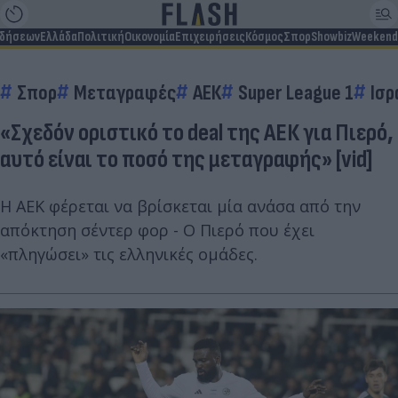
ιδήσεων
Ελλάδα
Πολιτική
Οικονομία
Επιχειρήσεις
Κόσμος
Σπορ
Showbiz
Weekend
Σπορ
Μεταγραφές
ΑΕΚ
Super League 1
Ισρ
«Σχεδόν οριστικό το deal της ΑΕΚ για Πιερό,
αυτό είναι το ποσό της μεταγραφής» [vid]
Η ΑΕΚ φέρεται να βρίσκεται μία ανάσα από την
απόκτηση σέντερ φορ - Ο Πιερό που έχει
«πληγώσει» τις ελληνικές ομάδες.