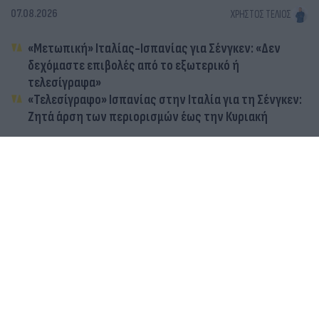
07.08.2026
ΧΡΉΣΤΟΣ ΤΈΛΙΟΣ
«Μετωπική» Ιταλίας-Ισπανίας για Σένγκεν: «Δεν
δεχόμαστε επιβολές από το εξωτερικό ή
τελεσίγραφα»
«Τελεσίγραφο» Ισπανίας στην Ιταλία για τη Σένγκεν:
Ζητά άρση των περιορισμών έως την Κυριακή