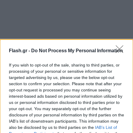
Flash.gr -
Do Not Process My Personal Information
If you wish to opt-out of the sale, sharing to third parties, or
Η γυναίκα εξομολογήθηκε τον εφιάλτη σε μια φίλη
processing of your personal or sensitive information for
της, η οποία την πήγε στους άνδρες του
targeted advertising by us, please use the below opt-out
section to confirm your selection. Please note that after your
Εσωτερικών Υποθέσεων, ενώ κατήγγειλε ότι ο
opt-out request is processed you may continue seeing
αστυνομικός την πήγαινε στα ραντεβού με τους
interest-based ads based on personal information utilized by
πελάτες στο κέντρο της Αθήνας και την περίμενε να
us or personal information disclosed to third parties prior to
your opt-out. You may separately opt-out of the further
τελειώσει, ενώ αρκετές φορές περνούσε από το
disclosure of your personal information by third parties on the
σημείο με το υπηρεσιακό όχημα για να βεβαιωθεί
IAB’s list of downstream participants. This information may
ότι εργάζεται.
also be disclosed by us to third parties on the
IAB’s List of