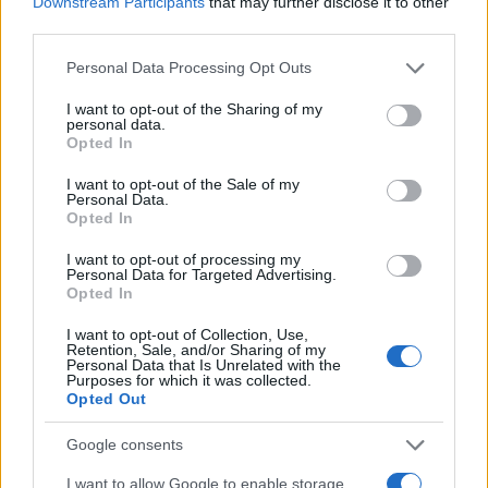
Downstream Participants
that may further disclose it to other
third parties.
Η κοπέλα από το Καμερούν αποκάλυψε ότι ο
Please note that this website/app uses one or more Google
αστυνομικός τής έταζε προστασία -με το αζημίωτο
Personal Data Processing Opt Outs
services and may gather and store information including but
φυσικά-, ενώ ήθελε να την αναγκάσει να
not limited to your visit or usage behaviour. You may click to
I want to opt-out of the Sharing of my
personal data.
συνευρεθεί ερωτικά με το «αφεντικό» του, που
grant or deny consent to Google and its third-party tags to
Opted In
είναι επίσης αστυνομικός. «Να κάνω έρωτα μαζί
use your data for below specified purposes in below Google
consent section.
του για να με προσέχει, γιατί είναι ένας πολύ
I want to opt-out of the Sale of my
Personal Data.
δυνατός…» ανέφερε η 34χρονη.
Opted In
I want to opt-out of processing my
Personal Data for Targeted Advertising.
Αρνείται τα πάντα
Opted In
Ο εισαγγελέας άσκησε στον αστυνομικό
I want to opt-out of Collection, Use,
Retention, Sale, and/or Sharing of my
κακουργηματικές διώξεις και αναμένεται να
Personal Data that Is Unrelated with the
Purposes for which it was collected.
οδηγηθεί στον ανακριτή την Τετάρτη, 4/10. Να
Opted Out
σημειωθεί ότι ο κατηγορούμενος αρνείται όλες τις
Google consents
κατηγορίες.
I want to allow Google to enable storage