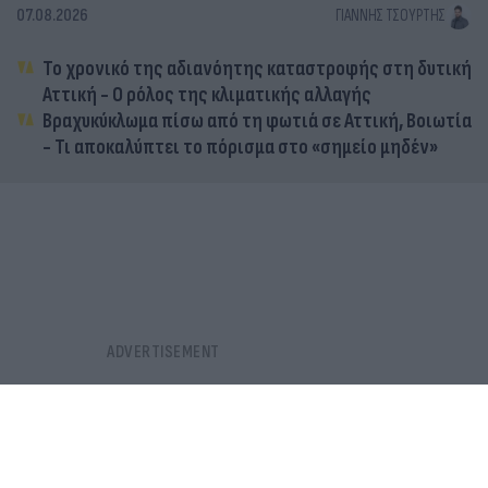
07.08.2026
ΓΙΆΝΝΗΣ ΤΣΟΎΡΤΗΣ
Το χρονικό της αδιανόητης καταστροφής στη δυτική
Αττική - Ο ρόλος της κλιματικής αλλαγής
Βραχυκύκλωμα πίσω από τη φωτιά σε Αττική, Βοιωτία
- Τι αποκαλύπτει το πόρισμα στο «σημείο μηδέν»