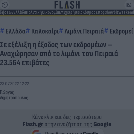
ιδήσεων
Ελλάδα
Πολιτική
Οικονομία
Επιχειρήσεις
Κόσμος
Σπορ
Showbiz
Weekend
Ελλάδα
Καλοκαίρι
Λιμάνι Πειραιά
Εκδρομεί
Σε εξέλιξη η έξοδος των εκδρομέων –
Αναχώρησαν από το λιμάνι του Πειραιά
23.564 επιβάτες
23.07.2022 12:22
Γιώργος
Δημητρόπουλος
Κάνε κλικ και δες περισσότερο
Flash.gr
στην αναζήτηση της
Google