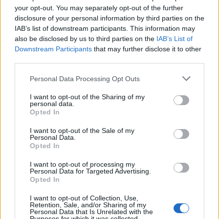
your opt-out. You may separately opt-out of the further
disclosure of your personal information by third parties on the
IAB’s list of downstream participants. This information may
also be disclosed by us to third parties on the
IAB’s List of
Downstream Participants
that may further disclose it to other
third parties.
Please note that this website/app uses one or more Google
Personal Data Processing Opt Outs
Πρόκειται για τους τελευταίους αδειούχους του
services and may gather and store information including but
Ιουλίου που αναζητούν ξεκούραση και δροσιά την
not limited to your visit or usage behaviour. You may click to
I want to opt-out of the Sharing of my
personal data.
grant or deny consent to Google and its third-party tags to
ώρα που το κύμα καύσωνα βρίσκεται σε πλήρη
Opted In
use your data for below specified purposes in below Google
εξέλιξη.
consent section.
I want to opt-out of the Sale of my
Personal Data.
Opted In
Οι επιβάτες που πρόκειται σήμερα (Σάββατο) να
I want to opt-out of processing my
ταξιδέψουν θα πρέπει να βρίσκονται νωρίτερα
Personal Data for Targeted Advertising.
στην αποβάθρα αναχώρησης του πλοίου, λόγω
Opted In
αυξημένης κίνησης στου περιμετρικούς δρόμους.
I want to opt-out of Collection, Use,
Retention, Sale, and/or Sharing of my
Personal Data that Is Unrelated with the
Purposes for which it was collected.