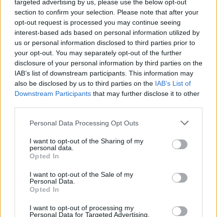
απόφασης. Είμαστε νευριασμένοι. Ήμασταν
targeted advertising by us, please use the below opt-out
section to confirm your selection. Please note that after your
οργανωμένοι όταν παίζαμε έντεκα εναντίον έντεκα.
opt-out request is processed you may continue seeing
Θα μου άρεσε να παίζαμε έντεκα εναντίον έντεκα
interest-based ads based on personal information utilized by
σε όλο το ματς. Ήταν εντελώς αχρείαστη η κόκκινη
us or personal information disclosed to third parties prior to
κάρτα
», δήλωσε ο Τσάβι
your opt-out. You may separately opt-out of the further
disclosure of your personal information by third parties on the
IAB’s list of downstream participants. This information may
also be disclosed by us to third parties on the
IAB’s List of
Downstream Participants
that may further disclose it to other
third parties.
Please note that this website/app uses one or more Google
Personal Data Processing Opt Outs
services and may gather and store information including but
not limited to your visit or usage behaviour. You may click to
I want to opt-out of the Sharing of my
personal data.
grant or deny consent to Google and its third-party tags to
Opted In
use your data for below specified purposes in below Google
consent section.
I want to opt-out of the Sale of my
Personal Data.
Opted In
I want to opt-out of processing my
Personal Data for Targeted Advertising.