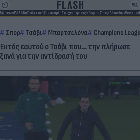
ιδήσεων
Ελλάδα
Πολιτική
Οικονομία
Επιχειρήσεις
Κόσμος
Σπορ
Showbiz
Weekend
Σπορ
Τσάβι
Μπαρτσελόνα
Champions Leag
Εκτός εαυτού ο Τσάβι που... την πλήρωσε
ξανά για την αντίδρασή του