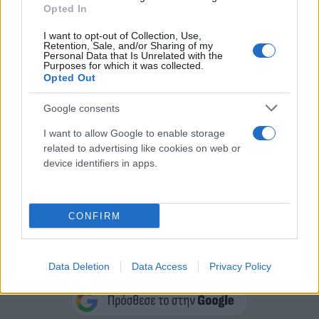
Opted In
I want to opt-out of Collection, Use,
Retention, Sale, and/or Sharing of my
Personal Data that Is Unrelated with the
Purposes for which it was collected.
Opted Out
Google consents
I want to allow Google to enable storage
related to advertising like cookies on web or
device identifiers in apps.
CONFIRM
Κάνε κλικ και δες περισσότερο
Data Deletion
Data Access
Privacy Policy
Flash.gr
στην αναζήτηση της
Google