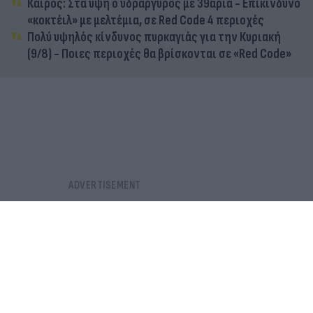
Καιρός: Στα ύψη ο υδράργυρος με 39άρια - Επικίνδυνο
«κοκτέιλ» με μελτέμια, σε Red Code 4 περιοχές
Πολύ υψηλός κίνδυνος πυρκαγιάς για την Κυριακή
(9/8) - Ποιες περιοχές θα βρίσκονται σε «Red Code»