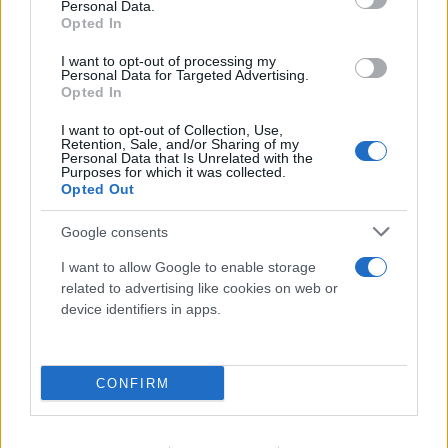
Personal Data.
Ναύπλιο: Προφυλακιστέοι οι δύο Ινδοί για τη
Opted In
δολοφονία του ψυχολόγου
I want to opt-out of processing my
Personal Data for Targeted Advertising.
06.08.2026
Opted In
I want to opt-out of Collection, Use,
Retention, Sale, and/or Sharing of my
Personal Data that Is Unrelated with the
Purposes for which it was collected.
Opted Out
Google consents
I want to allow Google to enable storage
related to advertising like cookies on web or
device identifiers in apps.
CONFIRM
Τρομερή στιγμή αλληλεγγύης: Λουόμενοι στήνουν