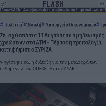
ιδήσεων
Ελλάδα
Πολιτική
Οικονομία
Επιχειρήσεις
Κόσμος
Σπορ
Showbiz
Weekend
Πολιτική
Βουλή
Υπουργείο Οικονομικών
Τρ
Σε ισχύ από τις 11 Αυγούστου ο μηδενισμός
χρεώσεων στα ΑΤΜ - Πέρασε η τροπολογία,
καταψήφισε ο ΣΥΡΙΖΑ
Ψηφίστηκε και η διάταξη για την μεταφορά των
δεδομένων του ΟΠΕΚΕΠΕ στην ΑΑΔΕ.