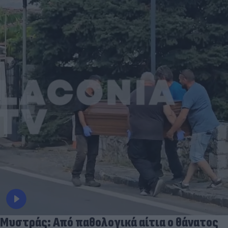
Μυστράς: Από παθολογικά αίτια ο θάνατος