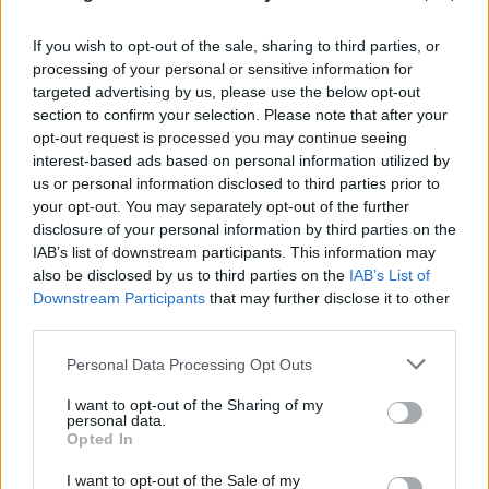
If you wish to opt-out of the sale, sharing to third parties, or
processing of your personal or sensitive information for
targeted advertising by us, please use the below opt-out
section to confirm your selection. Please note that after your
opt-out request is processed you may continue seeing
interest-based ads based on personal information utilized by
us or personal information disclosed to third parties prior to
your opt-out. You may separately opt-out of the further
disclosure of your personal information by third parties on the
IAB’s list of downstream participants. This information may
also be disclosed by us to third parties on the
IAB’s List of
Downstream Participants
that may further disclose it to other
third parties.
Please note that this website/app uses one or more Google
Personal Data Processing Opt Outs
services and may gather and store information including but
not limited to your visit or usage behaviour. You may click to
I want to opt-out of the Sharing of my
personal data.
grant or deny consent to Google and its third-party tags to
Opted In
use your data for below specified purposes in below Google
consent section.
I want to opt-out of the Sale of my