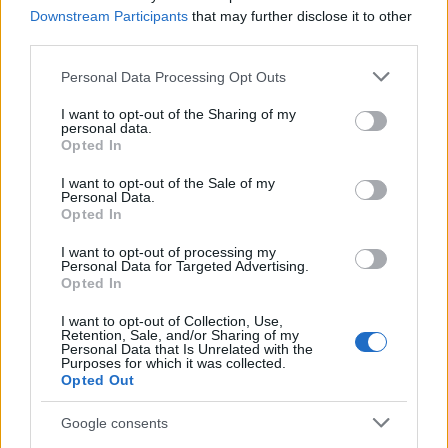
Downstream Participants
that may further disclose it to other
third parties.
Please note that this website/app uses one or more Google
Personal Data Processing Opt Outs
«Καλώ τις τουρκικές αρχές να τηρούν τις
services and may gather and store information including but
υποχρεώσεις τους σε σχέση με τα ανθρώπινα
not limited to your visit or usage behaviour. You may click to
I want to opt-out of the Sharing of my
personal data.
grant or deny consent to Google and its third-party tags to
δικαιώματα κι αναφορικά με τον σεβασμό της
Opted In
use your data for below specified purposes in below Google
ελευθερίας της ειρηνικής συνάθροισης, της
consent section.
I want to opt-out of the Sale of my
ελευθερίας της έκφρασης και της ελευθερίας των
Personal Data.
Opted In
ΜΜΕ», δήλωσε ο Επίτροπος για τα Ανθρώπινα
Δικαιώματα στο Συμβούλιο της Ευρώπης, Μάικλ Ο΄
I want to opt-out of processing my
Personal Data for Targeted Advertising.
Φλάχερτι.
Opted In
I want to opt-out of Collection, Use,
Συνεχίζονται οι φοιτητικές κινητοποιήσεις
Retention, Sale, and/or Sharing of my
Personal Data that Is Unrelated with the
Purposes for which it was collected.
Σήμερα, ο πρόεδρος του κόμματος CHP του Εκρέμ
Opted Out
Ιμάμογλου, Οζγκούρ Οζέλ, αναμένεται να μεταβεί
Google consents
στη φυλακή του Σιλιβρί, στο δυτικό τμήμα της