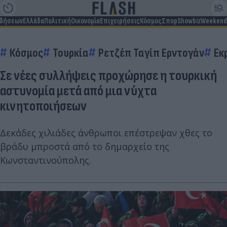
ιδήσεων
Ελλάδα
Πολιτική
Οικονομία
Επιχειρήσεις
Κόσμος
Σπορ
Showbiz
Weekend
Κόσμος
Τουρκία
Ρετζέπ Ταγίπ Ερντογάν
Εκ
Σε νέες συλλήψεις προχώρησε η τουρκική
αστυνομία μετά από μια νύχτα
κινητοποιήσεων
Δεκάδες χιλιάδες άνθρωποι επέστρεψαν χθες το
βράδυ μπροστά από το δημαρχείο της
Κωνσταντινούπολης.