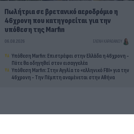
Πωλήτρια σε βρετανικό αεροδρόμιο η
46χρονη που κατηγορείται για την
υπόθεση της Marfin
06.08.2026
ΕΛΈΝΗ ΚΑΡΑΘΆΝΟΥ
Υπόθεση Marfin: Επιστρέφει στην Ελλάδα η 46χρονη -
Πότε θα οδηγηθεί στον εισαγγελέα
Υπόθεση Marfin: Στην Αγγλία το «ελληνικό FBI» για την
46χρονη - Την Πέμπτη αναμένεται στην Αθήνα