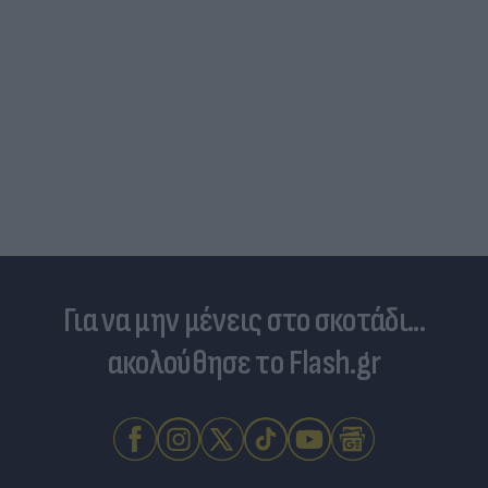
Δραματικός ο απολογισμός από τις μεγάλες
φωτιές - «Κόκκινα» 118 κτίρια σε 325 ελέγχους
Για να μην μένεις στο σκοτάδι...
ακολούθησε το Flash.gr