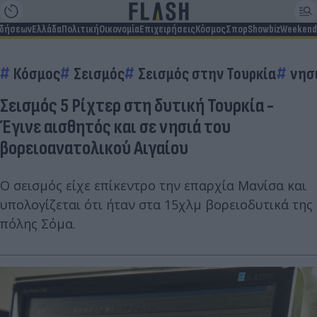
ιδήσεων
Ελλάδα
Πολιτική
Οικονομία
Επιχειρήσεις
Κόσμος
Σπορ
Showbiz
Weekend
Κόσμος
Σεισμός
Σεισμός στην Τουρκία
νησ
Σεισμός 5 Ρίχτερ στη δυτική Τουρκία -
Έγινε αισθητός και σε νησιά του
βορειοανατολικού Αιγαίου
Ο σεισμός είχε επίκεντρο την επαρχία Μανίσα και
υπολογίζεται ότι ήταν στα 15χλμ βορειοδυτικά της
πόλης Σόμα.