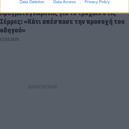
Data Deletion
Data Access
Privacy Policy
Πραγματογνώμονας για το τροχαίο στις
Σέρρες: «Κάτι απέσπασε την προσοχή του
οδηγού»
07.08.2026