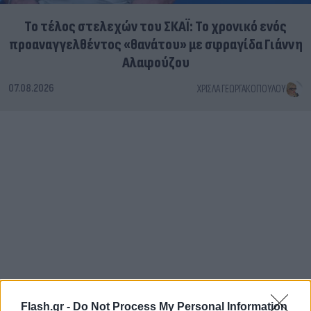
Το τέλος στελεχών του ΣΚΑΪ: Το χρονικό ενός
προαναγγελθέντος «θανάτου» με σφραγίδα Γιάννη
Αλαφούζου
07.08.2026
ΧΡΊΣΛΑ ΓΕΩΡΓΑΚΟΠΟΎΛΟΥ
Flash.gr -
Do Not Process My Personal Information