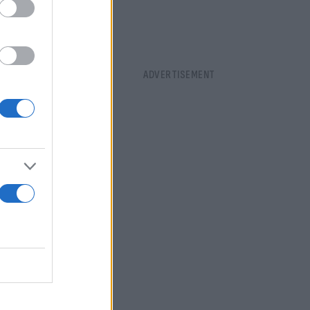
ό
λιτική