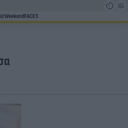
iz
Weekend
FACES
σα