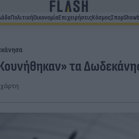
λάδα
Πολιτική
Οικονομία
Επιχειρήσεις
Κόσμος
Σπορ
Showb
εκάνησα
«Κουνήθηκαν» τα Δωδεκάνη
 χάρτη