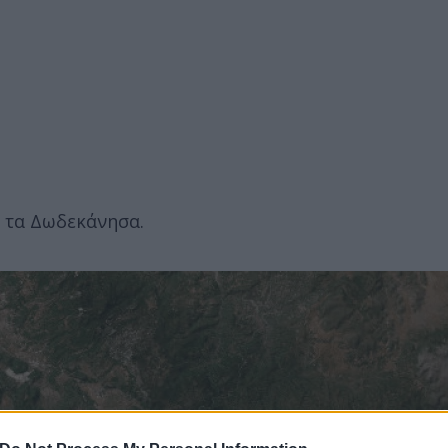
α τα Δωδεκάνησα.