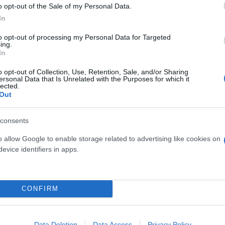
o opt-out of the Sale of my Personal Data.
 και τους γύρω μου από σεισμ
In
to opt-out of processing my Personal Data for Targeted
ing.
εχόμενο μεγάλου σεισμού που έχει εκδώσει η Πο
In
o opt-out of Collection, Use, Retention, Sale, and/or Sharing
ersonal Data that Is Unrelated with the Purposes for which it
lected.
Out
consents
o allow Google to enable storage related to advertising like cookies on
evice identifiers in apps.
CONFIRM
Data Deletion
Data Access
Privacy Policy