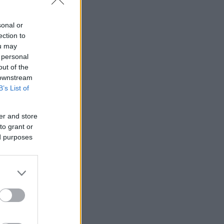
sonal or
ection to
ou may
 personal
out of the
 downstream
B’s List of
er and store
to grant or
ed purposes