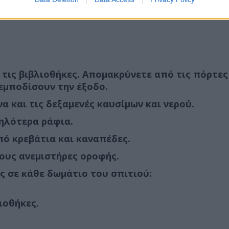
 τις βιβλιοθήκες. Απομακρύνετε από τις πόρτε
εμποδίσουν την έξοδο.
 και τις δεξαμενές καυσίμων και νερού.
μηλότερα ράφια.
πό κρεβάτια και καναπέδες.
ους ανεμιστήρες οροφής.
 σε κάθε δωμάτιο του σπιτιού:
ιοθήκες.