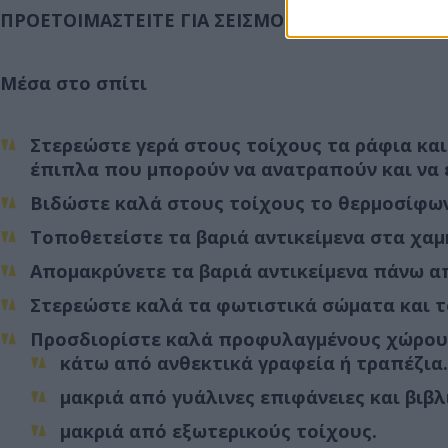
ΠΡΟΕΤΟΙΜΑΣΤΕΙΤΕ ΓΙΑ ΣΕΙΣΜΟ
Μέσα στο σπίτι
Στερεώστε γερά στους τοίχους τα ράφια και
έπιπλα που μπορούν να ανατραπούν και να 
Βιδώστε καλά στους τοίχους το θερμοσίφωνα
Τοποθετείστε τα βαριά αντικείμενα στα χα
Απομακρύνετε τα βαριά αντικείμενα πάνω α
Στερεώστε καλά τα φωτιστικά σώματα και τ
Προσδιορίστε καλά προφυλαγμένους χώρους
κάτω από ανθεκτικά γραφεία ή τραπέζια.
μακριά από γυάλινες επιφάνειες και βιβλ
μακριά από εξωτερικούς τοίχους.