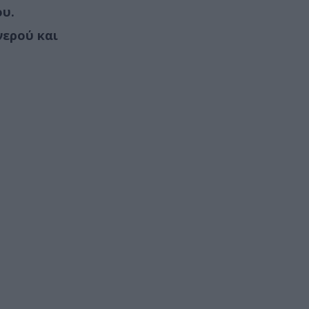
ου.
νερού και