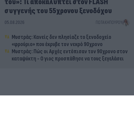
του»: Τι αποκαλύπτει στον FLASH
συγγενής του 55χρονου ξενοδόχου
05.08.2026
ΓΙΏΤΑ ΚΗΠΟΥΡΟΎ
Μυστράς: Κανείς δεν πλησίαζε το ξενοδοχείο
«φρούριο» που έκρυβε τον νεκρό 90χρονο
Μυστράς: Πώς οι Αρχές εντόπισαν τον 90χρονο στον
καταψύκτη - Ο γιος προσπάθησε να τους ξεγελάσει