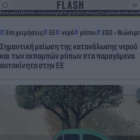
ιδήσεων
Ελλάδα
Πολιτική
Οικονομία
Επιχειρήσεις
Κόσμος
Σπορ
Showbiz
Weekend
Επιχειρήσεις
EE
νερό
ρύποι
ESG - Bιώσιμ
Σημαντική μείωση της κατανάλωσης νερού
και των εκπομπών ρύπων στα παραγόμενα
αυτοκίνητα στην ΕΕ