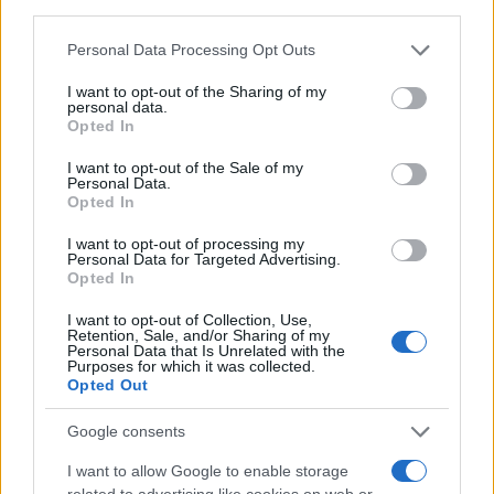
third parties.
Please note that this website/app uses one or more Google
Personal Data Processing Opt Outs
Επίσης, η ποσότητα των πτητικών οργανικών
services and may gather and store information including but
ενώσεων (VOC) που εκπέμπεται ανά επιβατικό
not limited to your visit or usage behaviour. You may click to
I want to opt-out of the Sharing of my
personal data.
αυτοκίνητο που παράγεται έχει μειωθεί κατά 47%
grant or deny consent to Google and its third-party tags to
Opted In
use your data for below specified purposes in below Google
σε σχέση με το 2005. Οι πτητικές οργανικές ενώσεις
consent section.
I want to opt-out of the Sale of my
(VOC) είναι οργανικοί διαλύτες που εκπέμπονται
Personal Data.
κυρίως από τομέα της βαφής των αυτοκινήτων. Με
Opted In
νέες τεχνολογίες, όπως η αντικατάσταση
I want to opt-out of processing my
Personal Data for Targeted Advertising.
χρωμάτων με βάση διαλύτες και με περισσότερο
Opted In
νερό στις βασικές βαφές κατάφεραν να μειώσουν
I want to opt-out of Collection, Use,
τις συνολικές εκπομπές VOC κατά 61% τα τελευταία
Retention, Sale, and/or Sharing of my
17 χρόνια.
Personal Data that Is Unrelated with the
Purposes for which it was collected.
Opted Out
Τέλος, οι Ευρωπαίοι κατασκευαστές αυτοκινήτων
Google consents
έχουν μειώσει την κατανάλωση ενέργειας στην
I want to allow Google to enable storage
παραγωγή αυτοκινήτων κατά 6% από το 2005.
related to advertising like cookies on web or