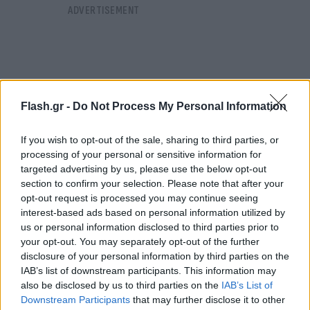
Flash.gr -
Do Not Process My Personal Information
If you wish to opt-out of the sale, sharing to third parties, or
processing of your personal or sensitive information for
targeted advertising by us, please use the below opt-out
section to confirm your selection. Please note that after your
opt-out request is processed you may continue seeing
interest-based ads based on personal information utilized by
us or personal information disclosed to third parties prior to
your opt-out. You may separately opt-out of the further
Οι κατασκευαστές μπόρεσαν να αποσυνδέσουν τις
disclosure of your personal information by third parties on the
εκπομπές CO2 από την αύξηση της παραγωγής
IAB’s list of downstream participants. This information may
προμηθεύοντας ολοένα και περισσότερο ενέργεια
also be disclosed by us to third parties on the
IAB’s List of
Downstream Participants
that may further disclose it to other
από ανανεώσιμες πηγές.