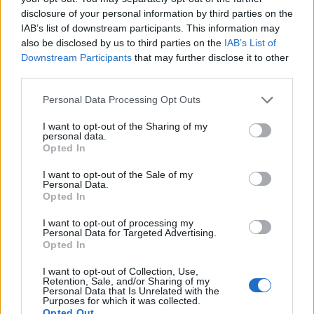
disclosure of your personal information by third parties on the
IAB’s list of downstream participants. This information may
also be disclosed by us to third parties on the
IAB’s List of
Downstream Participants
that may further disclose it to other
third parties.
Στην τεράστια πλατεία στην πόλη του Βατικανού
ένας μοναχικός προσκυνητής έχει ανέβει στον
Please note that this website/app uses one or more Google
Personal Data Processing Opt Outs
services and may gather and store information including but
Οβελίσκο και έχει ανάψει ένα κερί ατενίζοντας την
not limited to your visit or usage behaviour. You may click to
I want to opt-out of the Sharing of my
βασιλική του Αγίου Πέτρου που και αυτή έχει
personal data.
grant or deny consent to Google and its third-party tags to
Opted In
χαμηλωμένα τα φώτα.
use your data for below specified purposes in below Google
consent section.
I want to opt-out of the Sale of my
Personal Data.
Opted In
Κάνε κλικ και δες περισσότερο
Flash.gr
στην αναζήτηση της
Google
I want to opt-out of processing my
Personal Data for Targeted Advertising.
Opted In
I want to opt-out of Collection, Use,
Retention, Sale, and/or Sharing of my
Personal Data that Is Unrelated with the
Purposes for which it was collected.
Opted Out