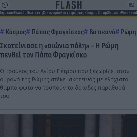
ιδήσεων
Ελλάδα
Πολιτική
Οικονομία
Επιχειρήσεις
Κόσμος
Σπορ
Showbiz
Weekend
Κόσμος
Πάπας Φραγκίσκος
Βατικανό
Ρώμη
Σκοτείνιασε η «αιώνια πόλη» - Η Ρώμη
πενθεί τον Πάπα Φραγκίσκο
Ο τρούλος του Αγίου Πέτρου που ξεχωρίζει στον
ουρανό της Ρώμης στέκει σκοτεινός με ελάχιστα
θαμπά φώτα να τρυπούν τα δεκάδες παράθυρά
του.