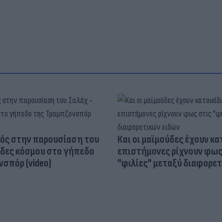
ός στην παρουσίαση του
Και οι μαϊμούδες έχουν κατ
άδες κόσμου στο γήπεδο
επιστήμονες ρίχνουν φως
σπόρ (video)
"φιλίες" μεταξύ διαφορε