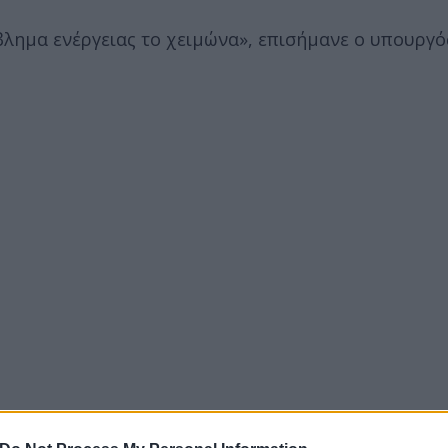
λημα ενέργειας το χειμώνα», επισήμανε ο υπουργό