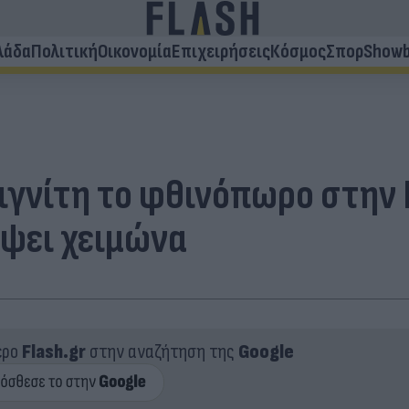
λάδα
Πολιτική
Οικονομία
Επιχειρήσεις
Κόσμος
Σπορ
Showb
λιγνίτη το φθινόπωρο στην
όψει χειμώνα
ερο
Flash.gr
στην αναζήτηση της
Google