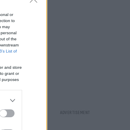
sonal or
ection to
ou may
 personal
out of the
 downstream
B’s List of
er and store
to grant or
ed purposes