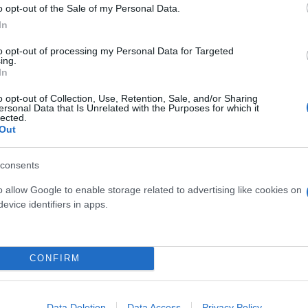
o opt-out of the Sale of my Personal Data.
In
to opt-out of processing my Personal Data for Targeted
ing.
νται,
In
o opt-out of Collection, Use, Retention, Sale, and/or Sharing
ersonal Data that Is Unrelated with the Purposes for which it
lected.
Out
consents
o allow Google to enable storage related to advertising like cookies on
evice identifiers in apps.
ο αντί αέριο)
CONFIRM
Data Deletion
Data Access
Privacy Policy