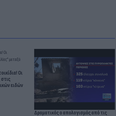
οικίδια! Οι
 στις
τικών ειδών
Δραματικός ο απολογισμός από τις