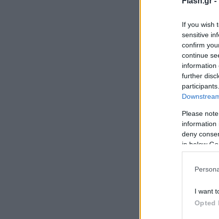
Flash.gr -
If you wish 
sensitive in
confirm you
continue se
information 
further disc
participants
Downstream 
Please note
information 
deny consent
in below Go
Persona
I want t
Opted 