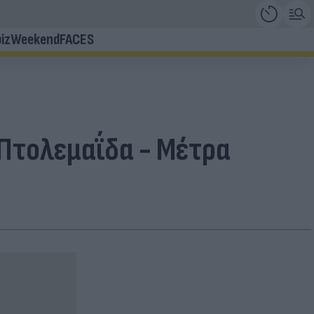
iz
Weekend
FACES
 Πτολεμαΐδα - Mέτρα