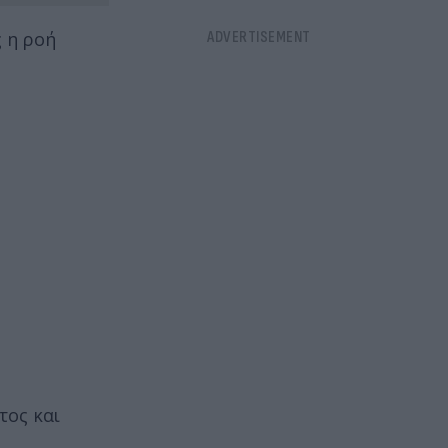
 η ροή
τος και