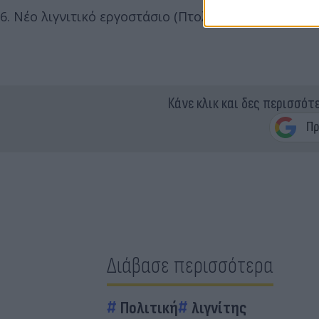
6. Νέο λιγνιτικό εργοστάσιο (Πτολεμαΐδα V)
Κάνε κλικ και δες περισσότ
Διάβασε περισσότερα
Πολιτική
λιγνίτης