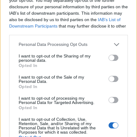
your opt-out. You may separately opt-out of the further
disclosure of your personal information by third parties on the
IAB’s list of downstream participants. This information may
also be disclosed by us to third parties on the
IAB’s List of
Downstream Participants
that may further disclose it to other
«Βαρύς ο πέλεκυς για αθέμιτες πρακτικές»
third parties.
Please note that this website/app uses one or more Google
Στη σκιά της ανακοίνωσης της ΡΑΕ για φαινόμενα
Personal Data Processing Opt Outs
services and may gather and store information including but
παραπλανητικών αναφορών – διαφημίσεων από
not limited to your visit or usage behaviour. You may click to
I want to opt-out of the Sharing of my
personal data.
προμηθευτές ο κ. Σκρέκας προειδοποίησε ότι ο
grant or deny consent to Google and its third-party tags to
Opted In
πέλεκυς της Πολιτείας θα είναι βαρύς σε
use your data for below specified purposes in below Google
consent section.
φαινόμενα αθέμιτων πρακτικών.
I want to opt-out of the Sale of my
Personal Data.
Opted In
Όπως διεμήνυσε, «δεν πρόκειται να επιτρέψουμε
I want to opt-out of processing my
Personal Data for Targeted Advertising.
φαινόμενα αθέμιτων εμπορικών πρακτικών και
Opted In
καταστρατήγησης του νομοθετικού πλαισίου που
I want to opt-out of Collection, Use,
ψηφίσαμε για την προστασία των καταναλωτών».
Retention, Sale, and/or Sharing of my
Personal Data that Is Unrelated with the
Purposes for which it was collected.