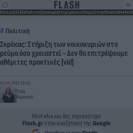
ιδήσεων
Ελλάδα
Πολιτική
Οικονομία
Επιχειρήσεις
Κόσμος
Σπορ
Showbiz
Weekend
Πολιτική
Σκρέκας: Στήριξη των νοικοκυριών στο
ρεύμα όσο χρειαστεί - Δεν θα επιτρέψουμε
αθέμιτες πρακτικές [vid]
02.08.2022 10:02
Έλλη
Κομνηνού
Κάνε κλικ και δες περισσότερο
Flash.gr
στην αναζήτηση της
Google