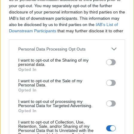
your opt-out. You may separately opt-out of the further
disclosure of your personal information by third parties on the
IAB’s list of downstream participants. This information may
also be disclosed by us to third parties on the
IAB’s List of
Downstream Participants
that may further disclose it to other
third parties.
Please note that this website/app uses one or more Google
Personal Data Processing Opt Outs
services and may gather and store information including but
not limited to your visit or usage behaviour. You may click to
I want to opt-out of the Sharing of my
personal data.
grant or deny consent to Google and its third-party tags to
Opted In
use your data for below specified purposes in below Google
consent section.
I want to opt-out of the Sale of my
Personal Data.
Opted In
I want to opt-out of processing my
Personal Data for Targeted Advertising.
Opted In
I want to opt-out of Collection, Use,
Retention, Sale, and/or Sharing of my
Personal Data that Is Unrelated with the