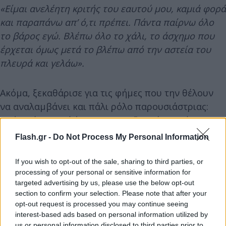
«Είμαι ανελέητη κριτής του εαυτού μου, καμιά φορά
και παραπάνω απ’ ό,τι πρέπει. Πάντα παίρνω όλο
το βάρος εγώ. Βλέπω όλο το χάλι, το άσχημο που
έρχεται όμως μετά το βλέπω από την αστεία του
πλευρά και γελάω».
Ακόμα, ξεκαθάρισε για τις φήμες που την θέλουν
να αναλαμβάνει και πάλι ρόλο παρουσιάστριας:
«Τώρα όχι, γιατί έχω το IQ και ξεκινάω γυρίσματα
σε 10 μέρες».
Flash.gr -
Do Not Process My Personal Information
If you wish to opt-out of the sale, sharing to third parties, or
processing of your personal or sensitive information for
targeted advertising by us, please use the below opt-out
section to confirm your selection. Please note that after your
opt-out request is processed you may continue seeing
interest-based ads based on personal information utilized by
us or personal information disclosed to third parties prior to