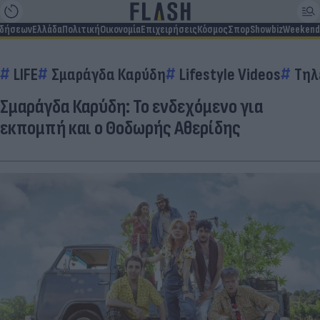
ιδήσεων
Ελλάδα
Πολιτική
Οικονομία
Επιχειρήσεις
Κόσμος
Σπορ
Showbiz
Weekend
LIFE
Σμαράγδα Καρύδη
Lifestyle Videos
Τηλ
Σμαράγδα Καρύδη: Το ενδεχόμενο για
εκπομπή και ο Θοδωρής Αθερίδης