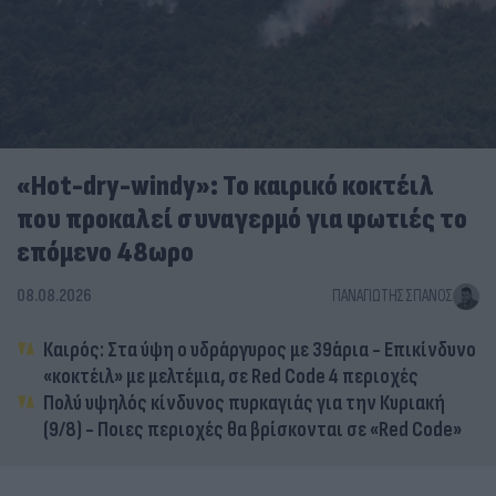
«Hot-dry-windy»: Το καιρικό κοκτέιλ
που προκαλεί συναγερμό για φωτιές το
επόμενο 48ωρο
08.08.2026
ΠΑΝΑΓΙΏΤΗΣ ΣΠΑΝΌΣ
Καιρός: Στα ύψη ο υδράργυρος με 39άρια - Επικίνδυνο
«κοκτέιλ» με μελτέμια, σε Red Code 4 περιοχές
Πολύ υψηλός κίνδυνος πυρκαγιάς για την Κυριακή
(9/8) - Ποιες περιοχές θα βρίσκονται σε «Red Code»