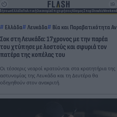
ιδήσεων
Ελλάδα
Πολιτική
Οικονομία
Επιχειρήσεις
Κόσμος
Σπορ
Showbiz
Weekend
Ελλάδα
Λευκάδα
Βία και Παραβατικότητα Α
Σοκ στη Λευκάδα: 17χρονος με την παρέα
του χτύπησε με λοστούς και σφυριά τον
πατέρα της κοπέλας του
Οι τέσσερις νεαροί κρατούνται στα κρατητήρια της
αστυνομίας της Λευκάδα και τη Δευτέρα θα
οδηγηθούν στον ανακριτή.