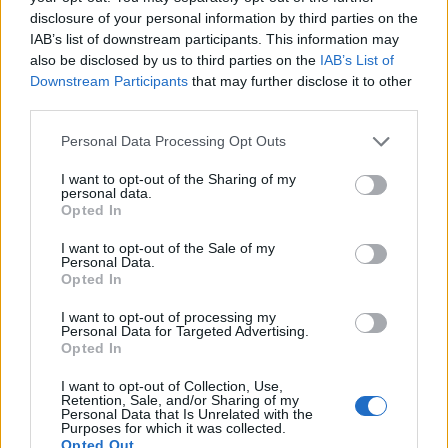
εργαλεία (σφυριά, λοστούς και βαριοπούλες), ενώ ο
disclosure of your personal information by third parties on the
17χρονος του κατάφερε χτύπημα στο κεφάλι, με
IAB’s list of downstream participants. This information may
λοστό, τραυματίζοντάς τον.
also be disclosed by us to third parties on the
IAB’s List of
Downstream Participants
that may further disclose it to other
third parties.
Προανάκριση για την υπόθεση διενεργείται από το
Please note that this website/app uses one or more Google
Personal Data Processing Opt Outs
Αστυνομικό Τμήμα Λευκάδας, στο πλαίσιο της
services and may gather and store information including but
οποίας συνελήφθησαν και οι γονείς του 17χρονου,
not limited to your visit or usage behaviour. You may click to
I want to opt-out of the Sharing of my
personal data.
εκ των δραστών, για την παραμέληση της
grant or deny consent to Google and its third-party tags to
Opted In
use your data for below specified purposes in below Google
εποπτείας του.
consent section.
I want to opt-out of the Sale of my
Personal Data.
Opted In
Οι συλληφθέντες οδηγήθηκαν στον κ. Εισαγγελέα
Πλημμελειοδικών Λευκάδας και μετά την άσκηση
I want to opt-out of processing my
Personal Data for Targeted Advertising.
ποινικής δίωξης σε βάρος τους με τις κατηγορίες
Opted In
της απόπειρας ανθρωποκτονίας, συμπλοκής κατά
I want to opt-out of Collection, Use,
συναυτουργία, συμμετοχής σε συμμορία και
Retention, Sale, and/or Sharing of my
Personal Data that Is Unrelated with the
παραβάσεις της νομοθεσίας περί όπλων,
Purposes for which it was collected.
Opted Out