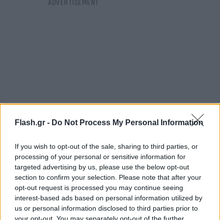
Flash.gr -
Do Not Process My Personal Information
If you wish to opt-out of the sale, sharing to third parties, or
processing of your personal or sensitive information for
targeted advertising by us, please use the below opt-out
Ειδικότερα, όπως κατήγγειλε ο 40χρονος, βραδινές
section to confirm your selection. Please note that after your
ώρες της Παρασκευής (04.10.2024), εξερχόμενος
opt-out request is processed you may continue seeing
από την οικία του, δέχθηκε επίθεση από τους
interest-based ads based on personal information utilized by
us or personal information disclosed to third parties prior to
παραπάνω δράστες, με διάφορα οικοδομικά
your opt-out. You may separately opt-out of the further