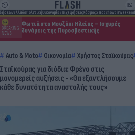
ιδήσεων
Ελλάδα
Πολιτική
Οικονομία
Επιχειρήσεις
Κόσμος
Σπορ
Showbiz
Weekend
Φωτιά στο Μουζάκι Ηλείας – Ισχυρές
BREAKING
δυνάμεις της Πυροσβεστικής
NEWS
Auto & Moto
Οικονομία
Χρήστος Σταϊκούρας
Σταϊκούρας για διόδια: Φρένο στις
μονομερείς αυξήσεις - «Θα εξαντλήσουμε
κάθε δυνατότητα αναστολής τους»