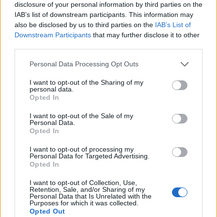
disclosure of your personal information by third parties on the
IAB’s list of downstream participants. This information may
also be disclosed by us to third parties on the
IAB’s List of
Downstream Participants
that may further disclose it to other
third parties.
Please note that this website/app uses one or more Google
Personal Data Processing Opt Outs
services and may gather and store information including but
not limited to your visit or usage behaviour. You may click to
I want to opt-out of the Sharing of my
personal data.
grant or deny consent to Google and its third-party tags to
Opted In
use your data for below specified purposes in below Google
Οι Παραχωρησιούχοι των αυτοκινητοδρόμων
consent section.
I want to opt-out of the Sale of my
ζήτησαν, στις 3 Ιουλίου 2023, με επιστολή τους
Personal Data.
προς την Γενική Διεύθυνση Συγκοινωνιακών
Opted In
Υποδομών, με κοινοποίηση στο Γραφείο
I want to opt-out of processing my
Personal Data for Targeted Advertising.
Υφυπουργού Υποδομών και Μεταφορών, τη Γενική
Opted In
Γραμματεία Υποδομών και τη Διεύθυνση Δ17 του
Υπουργείου, συνάντηση εργασίας με τον Γενικό
I want to opt-out of Collection, Use,
Retention, Sale, and/or Sharing of my
Διευθυντή με αντικείμενο την αναπροσαρμογή
Personal Data that Is Unrelated with the
Purposes for which it was collected.
διοδίων τελών για το έτος 2023, στη βάση του
Opted Out