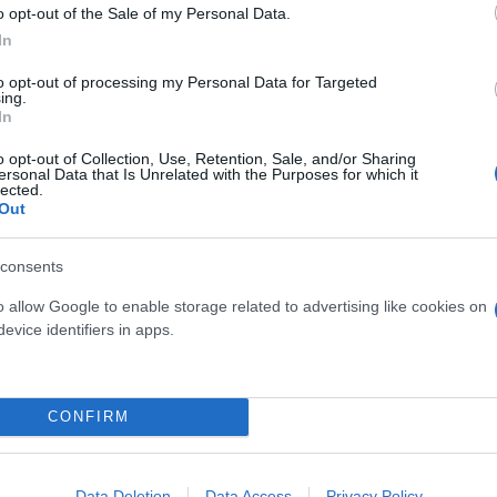
o opt-out of the Sale of my Personal Data.
In
to opt-out of processing my Personal Data for Targeted
ing.
εριοχές στη κανονικότητα, αλλά δεν μπορούμε να π
In
o opt-out of Collection, Use, Retention, Sale, and/or Sharing
ersonal Data that Is Unrelated with the Purposes for which it
lected.
Out
consents
o allow Google to enable storage related to advertising like cookies on
evice identifiers in apps.
CONFIRM
Data Deletion
Data Access
Privacy Policy