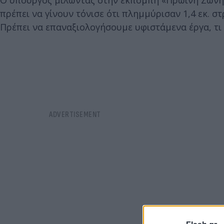
πρέπει να γίνουν τόνισε ότι πλημμύρισαν 1,4 εκ. σ
Πρέπει να επαναξιολογήσουμε υφιστάμενα έργα, τι 