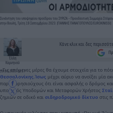
Συνάντηση του υποψηφίου προέδρου του ΣΥΡΙΖΑ - Προοδευτική Συμμαχία Στέφανο
στην Βουλή, Τρίτη 19 Σεπτεμβρίου 2023. (ΓΙΑΝΝΗΣ ΠΑΝΑΓΟΠΟΥΛΟΣ/EUROKINISSI)
Κάνε κλικ και δες περισσότ
Έλλη
Κομνηνού
«Τις επόμενες μέρες θα έχουμε στοιχεία για το πότ
19.09.2023 11:17
Θεσσαλονίκης.Ίσως
μέχρι αύριο να ανοίξει μία 
παραχωρησιούχους ότι είναι ασφαλής ο δρόμος και
υπουργός Υποδομών και Μεταφορών Χρήστος
Σταϊ
ζημιών σε οδικό και
σιδηροδρομικό δίκτυο
στις π
Ο υπουργός μιλώντας στην εκπομπή «Πρωινή Ζώνη» 