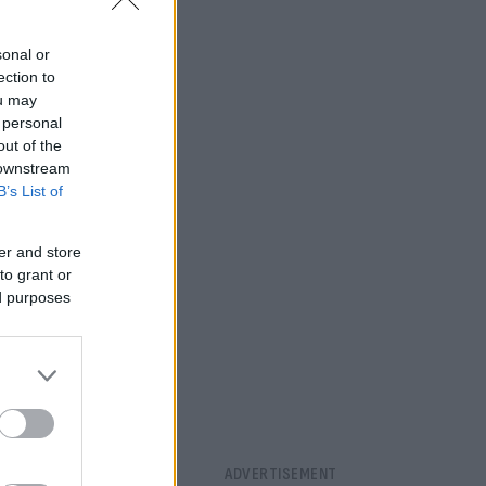
sonal or
ection to
ou may
 personal
out of the
 downstream
B’s List of
er and store
to grant or
ed purposes