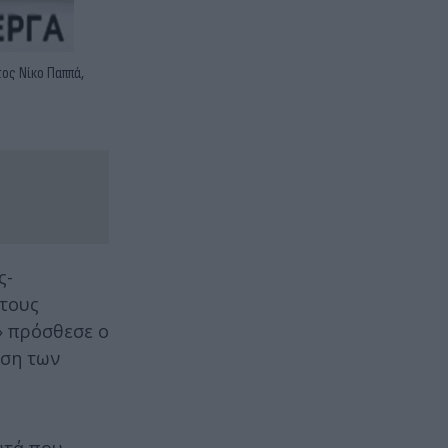
ος Νίκο Παππά,
ς-
 τους
» πρόσθεσε ο
αση των
υτά που