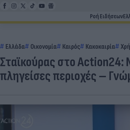
Ροή Ειδήσεων
Ελ
Ελλάδα
Οικονομία
Καιρός
Κακοκαιρία
Χρή
Σταϊκούρας στο Action24:
πληγείσες περιοχές – Γνώ