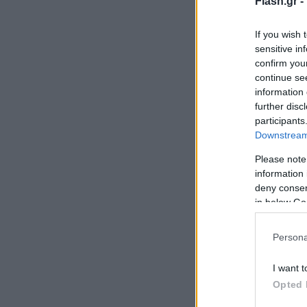
Flash.gr -
If you wish 
sensitive in
confirm you
continue se
information 
further disc
participants
Downstream 
Please note
information 
deny consent
in below Go
Persona
I want t
Opted 