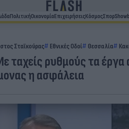
λάδα
Πολιτική
Οικονομία
Επιχειρήσεις
Κόσμος
Σπορ
Showb
στος Σταϊκούρας
Εθνικές Οδοί
Θεσσαλία
Κακ
 Με ταχείς ρυθμούς τα έργ
μονας η ασφάλεια