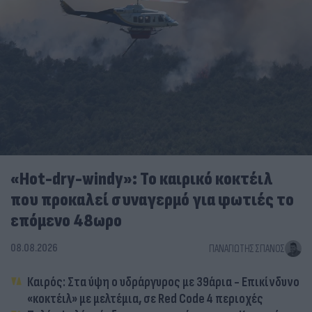
«Hot-dry-windy»: Το καιρικό κοκτέιλ
που προκαλεί συναγερμό για φωτιές το
επόμενο 48ωρο
08.08.2026
ΠΑΝΑΓΙΏΤΗΣ ΣΠΑΝΌΣ
Καιρός: Στα ύψη ο υδράργυρος με 39άρια - Επικίνδυνο
«κοκτέιλ» με μελτέμια, σε Red Code 4 περιοχές