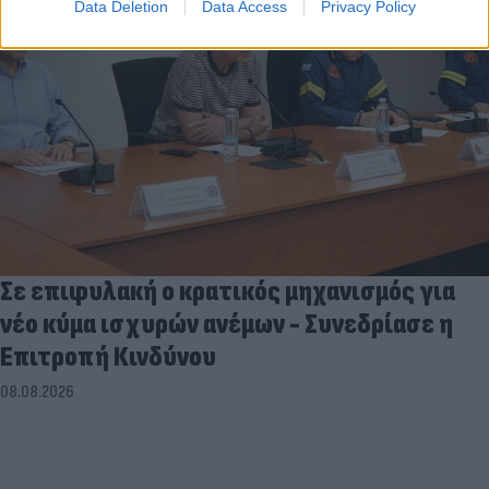
Data Deletion
Data Access
Privacy Policy
Σε επιφυλακή ο κρατικός μηχανισμός για
νέο κύμα ισχυρών ανέμων - Συνεδρίασε η
Επιτροπή Κινδύνου
08.08.2026