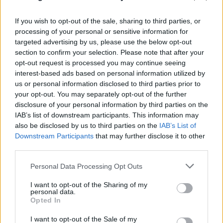
If you wish to opt-out of the sale, sharing to third parties, or
processing of your personal or sensitive information for
targeted advertising by us, please use the below opt-out
section to confirm your selection. Please note that after your
opt-out request is processed you may continue seeing
interest-based ads based on personal information utilized by
us or personal information disclosed to third parties prior to
your opt-out. You may separately opt-out of the further
disclosure of your personal information by third parties on the
IAB’s list of downstream participants. This information may
also be disclosed by us to third parties on the
IAB’s List of
Downstream Participants
that may further disclose it to other
third parties.
Please note that this website/app uses one or more Google
Personal Data Processing Opt Outs
services and may gather and store information including but
not limited to your visit or usage behaviour. You may click to
I want to opt-out of the Sharing of my
personal data.
grant or deny consent to Google and its third-party tags to
Opted In
use your data for below specified purposes in below Google
consent section.
I want to opt-out of the Sale of my