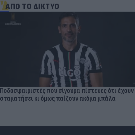
ΑΠΟ ΤΟ ΔΙΚΤΥΟ
Νέο κύμα καύσωνα σαρώνει την Ευρώπη:
Θερμοκρασίες - ρεκόρ & έκτακτα μέτρα σε πολλές
χώρες