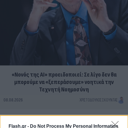
«Νονός της AI» προειδοποιεί: Σε λίγο δεν θα
μπορούμε να «ξεπεράσουμε» νοητικά την
Τεχνητή Νοημοσύνη
08.08.2026
ΧΡΙΣΤΌΔΟΥΛΟΣ ΣΚΟΎΝΤΑΣ
Flash.gr -
Do Not Process My Personal Information