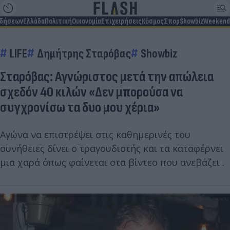
ιδήσεων
Ελλάδα
Πολιτική
Οικονομία
Επιχειρήσεις
Κόσμος
Σπορ
Showbiz
Weekend
LIFE
Δημήτρης Σταρόβας
Showbiz
Σταρόβας: Αγνώριστος μετά την απώλεια
σχεδόν 40 κιλών «Δεν μπορούσα να
συγχρονίσω τα δυο μου χέρια»
Αγώνα να επιστρέψει στις καθημερινές του
συνήθειες δίνει ο τραγουδιστής και τα καταφέρνει
μια χαρά όπως φαίνεται στα βίντεο που ανεβάζει .