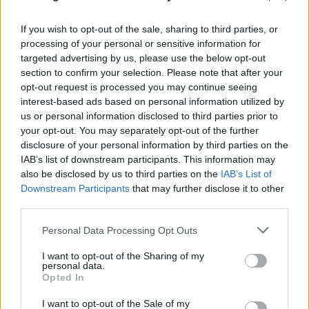
Ιαπωνία: Απίθανο βίντεο από χειρουργείο τη
στιγμή του σεισμού 7,1 Ρίχτερ - Αγκάλιασαν τον
If you wish to opt-out of the sale, sharing to third parties, or
ασθενή
processing of your personal or sensitive information for
targeted advertising by us, please use the below opt-out
07.08.2026
ΓΙΏΡΓΟΣ ΓΕΩΡΓΑΚΌΠΟΥΛΟΣ
section to confirm your selection. Please note that after your
opt-out request is processed you may continue seeing
interest-based ads based on personal information utilized by
us or personal information disclosed to third parties prior to
your opt-out. You may separately opt-out of the further
disclosure of your personal information by third parties on the
IAB’s list of downstream participants. This information may
also be disclosed by us to third parties on the
IAB’s List of
Downstream Participants
that may further disclose it to other
third parties.
Please note that this website/app uses one or more Google
Personal Data Processing Opt Outs
services and may gather and store information including but
not limited to your visit or usage behaviour. You may click to
I want to opt-out of the Sharing of my
personal data.
grant or deny consent to Google and its third-party tags to
Opted In
use your data for below specified purposes in below Google
consent section.
I want to opt-out of the Sale of my