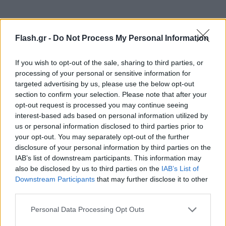
Flash.gr -
Do Not Process My Personal Information
If you wish to opt-out of the sale, sharing to third parties, or
processing of your personal or sensitive information for
targeted advertising by us, please use the below opt-out
section to confirm your selection. Please note that after your
opt-out request is processed you may continue seeing
interest-based ads based on personal information utilized by
us or personal information disclosed to third parties prior to
your opt-out. You may separately opt-out of the further
disclosure of your personal information by third parties on the
IAB’s list of downstream participants. This information may
Λογομαχία και επίθεση
also be disclosed by us to third parties on the
IAB’s List of
Downstream Participants
that may further disclose it to other
third parties.
Oι δύο γυναίκες άρχισαν να λογομαχούν για
Please note that this website/app uses one or more Google
Personal Data Processing Opt Outs
άγνωστο μέχρι στιγμής λόγο και η μία κυνήγησε με
services and may gather and store information including but