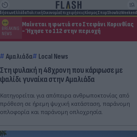
ιδήσεων
Ελλάδα
Πολιτική
Οικονομία
Επιχειρήσεις
Κόσμος
Σπορ
Showbiz
Weekend
Μαίνεται η φωτιά στο Στεφάνι Κορινθίας
BREAKING
- Ήχησε το 112 στην περιοχή
NEWS
Αμαλιάδα
Local News
Στη φυλακή η 48χρονη που κάρφωσε με
ψαλίδι γυναίκα στην Αμαλιάδα
Κατηγορείται για απόπειρα ανθρωποκτονίας από
πρόθεση σε ήρεμη ψυχική κατάσταση, παράνομη
οπλοφορία και παράνομη οπλοχρησία.