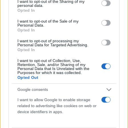
not limited to your visit or usage behaviour. You may click to
I want to opt-out of the Sharing of my
ψαλίδι την άλλη μπροστά στα έκπληκτα μάτια των
personal data.
grant or deny consent to Google and its third-party tags to
Opted In
περαστικών.
use your data for below specified purposes in below Google
consent section.
I want to opt-out of the Sale of my
Personal Data.
Η νεαρή μπήκε σε ένα κατάστημα για να
Opted In
προστατευτεί και να ζητήσει βοήθεια, ωστόσο η
I want to opt-out of processing my
δράστιδα εισέβαλε και την άρπαξε από τα μαλλιά
Personal Data for Targeted Advertising.
επιχειρώντας να τις τα κόψει και στη συνέχεια της
Opted In
κάρφωσε το ψαλίδι στην πλάτη.
I want to opt-out of Collection, Use,
Retention, Sale, and/or Sharing of my
Personal Data that Is Unrelated with the
Στη φυλακή η 48χρονη που επιτέθηκε κάρφωσε με
Purposes for which it was collected.
Opted Out
ψαλίδι γυναίκα στην Αμαλιάδα
Google consents
Σύμφωνα με τις ίδιες πληροφορίες, οι πολίτες
I want to allow Google to enable storage
ειδοποίησαν την ΕΛΑΣ και η δράστιδα επιχείρησε
related to advertising like cookies on web or
να το βάλει στα πόδια, αλλά οι αστυνομικοί
device identifiers in apps.
κατάφεραν να τη συλλάβουν. Η τραυματισμένη
κοπέλα μεταφέρθηκε στο νοσοκομείο της