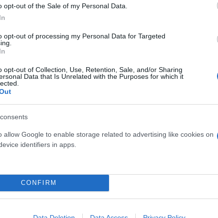
o opt-out of the Sale of my Personal Data.
In
to opt-out of processing my Personal Data for Targeted
ing.
In
o opt-out of Collection, Use, Retention, Sale, and/or Sharing
ersonal Data that Is Unrelated with the Purposes for which it
lected.
α ενόπλων και χρησιμοποίησε την ίδια τακτική για 
Out
consents
 βρει ένα μέρος να κρυφτεί, αλλά έπεσε και έσπασε
o allow Google to enable storage related to advertising like cookies on
την «Washington Post» ότι συνάντησε μια μεγαλύτερ
evice identifiers in apps.
ποίοι τη συνέλαβαν.
CONFIRM
ιάρκεια της αιχμαλωσίας της «γνώριζε πολύ καλά το
Data Deletion
Data Access
Privacy Policy