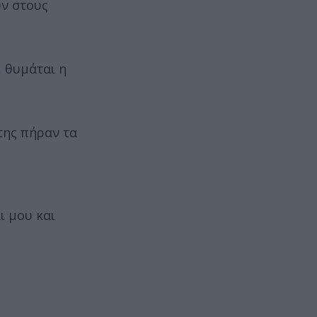
υν στους
, θυμάται η
της πήραν τα
ι μου και