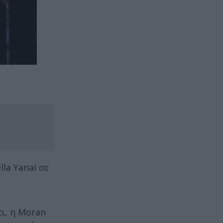
la Yanai σε
ι, η Moran