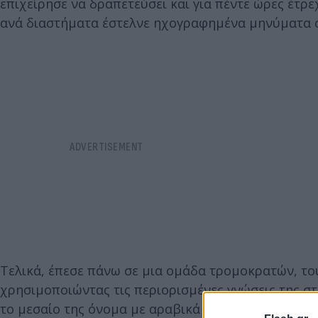
επιχείρησε να δραπετεύσει και για πέντε ώρες έτρε
ανά διαστήματα έστελνε ηχογραφημένα μηνύματα στ
Τελικά, έπεσε πάνω σε μια ομάδα τρομοκρατών, του
χρησιμοποιώντας τις περιορισμένες γνώσεις της στ
το μεσαίο της όνομα με αραβικά γράμματα, καθώς 