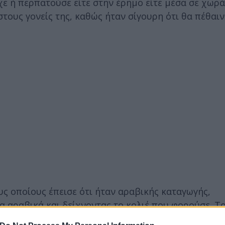
χε ή περπατούσε είτε στην έρημο είτε μέσα σε χωρά
ους γονείς της, καθώς ήταν σίγουρη ότι θα πέθαιν
ς οποίους έπεισε ότι ήταν αραβικής καταγωγής,
α αραβικά και δείχνοντας το κολιέ που φορούσε. Το
ήταν δώρο ενός φίλου από την Αίγυπτο.