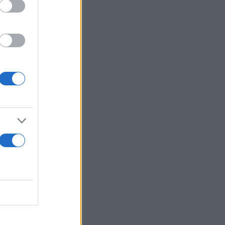
να
 τον
η και πιο
 σώμα της