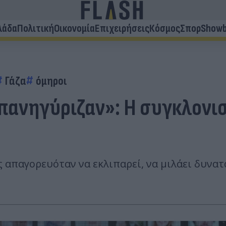
λάδα
Πολιτική
Οικονομία
Επιχειρήσεις
Κόσμος
Σπορ
Showb
Γάζα
όμηροι
 πανηγύριζαν»: Η συγκλονι
ς απαγορευόταν να εκλιπαρεί, να μιλάει δυνατ