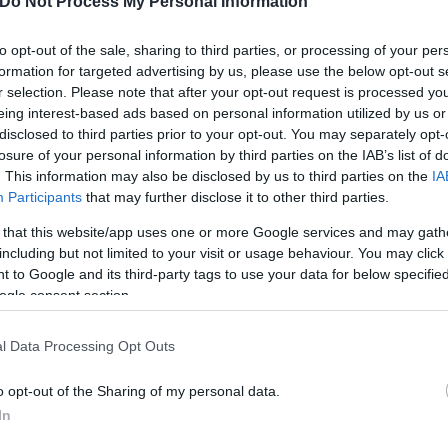
Do Not Process My Personal Information
s held hostage by Hamas in Gaza. The account she s
to opt-out of the sale, sharing to third parties, or processing of your per
formation for targeted advertising by us, please use the below opt-out s
 of the profound trauma she experienced.
r selection. Please note that after your opt-out request is processed y
eing interest-based ads based on personal information utilized by us or
 look at him all the time. When he was angry with 
disclosed to third parties prior to your opt-out. You may separately opt-
tter.com/FAmY513uFe
losure of your personal information by third parties on the IAB’s list of
. This information may also be disclosed by us to third parties on the
IA
zrayevAlex)
December 23, 2023
Participants
that may further disclose it to other third parties.
 that this website/app uses one or more Google services and may gath
 ένα βίντεο της Moran να εκλιπαρεί για τη ζωή τη
including but not limited to your visit or usage behaviour. You may click 
 τα εβραϊκά σκυλιά».
 to Google and its third-party tags to use your data for below specifi
ogle consent section.
l Data Processing Opt Outs
o opt-out of the Sharing of my personal data.
In