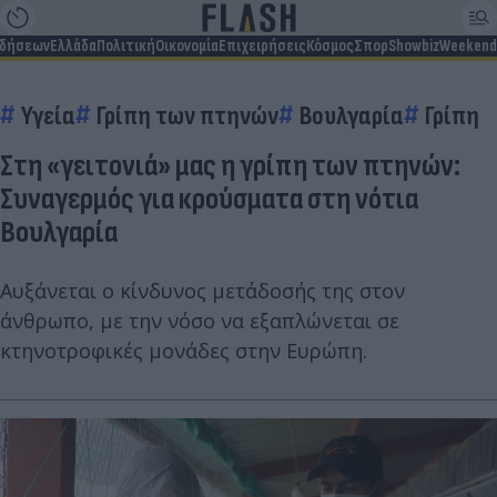
ιδήσεων
Ελλάδα
Πολιτική
Οικονομία
Επιχειρήσεις
Κόσμος
Σπορ
Showbiz
Weekend
Υγεία
Γρίπη των πτηνών
Βουλγαρία
Γρίπη
Στη «γειτονιά» μας η γρίπη των πτηνών:
Συναγερμός για κρούσματα στη νότια
Βουλγαρία
Αυξάνεται ο κίνδυνος μετάδοσής της στον
άνθρωπο, με την νόσο να εξαπλώνεται σε
κτηνοτροφικές μονάδες στην Ευρώπη.