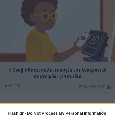
Η Google θέτει σε λειτουργία το ηλεκτρονικό
πορτοφόλι για παιδιά
10.08.2026
ΠΑΎΛΟΣ ΠΑΠΑΠΑΎΛΟΥ
Flash.gr -
Do Not Process My Personal Information