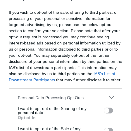
If you wish to opt-out of the sale, sharing to third parties, or
processing of your personal or sensitive information for
targeted advertising by us, please use the below opt-out
section to confirm your selection. Please note that after your
opt-out request is processed you may continue seeing
interest-based ads based on personal information utilized by
us or personal information disclosed to third parties prior to
your opt-out. You may separately opt-out of the further
disclosure of your personal information by third parties on the
IAB’s list of downstream participants. This information may
also be disclosed by us to third parties on the
IAB’s List of
Downstream Participants
that may further disclose it to other
third parties.
Please note that this website/app uses one or more Google
Personal Data Processing Opt Outs
services and may gather and store information including but
not limited to your visit or usage behaviour. You may click to
I want to opt-out of the Sharing of my
personal data.
grant or deny consent to Google and its third-party tags to
Opted In
use your data for below specified purposes in below Google
consent section.
I want to opt-out of the Sale of my