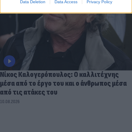
Data Deletion
Data Access
Privacy Policy
Νίκος Καλογερόπουλος: Ο καλλιτέχνης
μέσα από το έργο του και ο άνθρωπος μέσα
από τις ατάκες του
10.08.2026