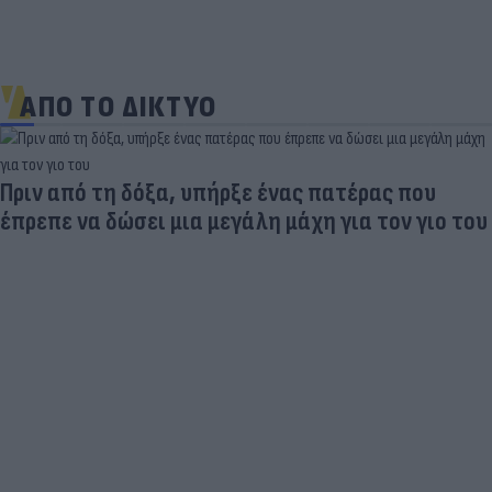
ΑΠΟ ΤΟ ΔΙΚΤΥΟ
Πύρινος συναγερμός στον Κουβαρά Αττικής -
Εκκενώνονται οικισμοί | ACTION 24