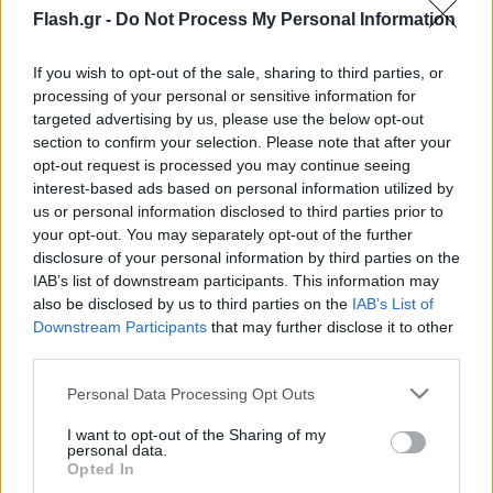
Flash.gr -
Do Not Process My Personal Information
I want to thank all the first responders, port
workers, and state and local officials who sprang
If you wish to opt-out of the sale, sharing to third parties, or
into action before dawn and who’ve been here ever
processing of your personal or sensitive information for
since.
pic.twitter.com/0OygdfojCq
targeted advertising by us, please use the below opt-out
— President Biden (@POTUS)
April 6, 2024
section to confirm your selection. Please note that after your
opt-out request is processed you may continue seeing
interest-based ads based on personal information utilized by
«Θα κινήσουμε γη και ουρανό για να
us or personal information disclosed to third parties prior to
ανακατασκευάσουμε αυτήν τη γέφυρα όσο το
your opt-out. You may separately opt-out of the further
disclosure of your personal information by third parties on the
δυνατόν πιο γρήγορα», τόνισε ο πρόεδρος
IAB’s list of downstream participants. This information may
Μπάιντεν, καλώντας το Κογκρέσο να εγκρίνει το
also be disclosed by us to third parties on the
IAB’s List of
σχέδιο χρηματοδότησης.
Downstream Participants
that may further disclose it to other
third parties.
«Από τον αέρα, είδα μια γέφυρα που διαλύθηκε.
Please note that this website/app uses one or more Google
Personal Data Processing Opt Outs
services and may gather and store information including but
Αλλά εδώ στο έδαφος, βλέπω μια κοινότητα που
not limited to your visit or usage behaviour. You may click to
I want to opt-out of the Sharing of my
έχει ενωθεί. Θέλω να ευχαριστήσω τους πρώτους
personal data.
grant or deny consent to Google and its third-party tags to
Opted In
που ανταποκρίθηκαν, τους λιμενικούς και τους
use your data for below specified purposes in below Google