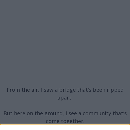
From the air, I saw a bridge that’s been ripped
apart.
But here on the ground, I see a community that’s
come together.