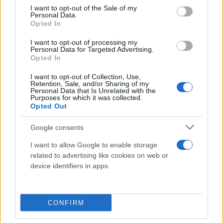
κρατικούς και τοπικούς αξιωματούχους που
consent section.
I want to opt-out of the Sale of my
Personal Data.
ξεκίνησαν δράση από την πρώτη στιγμή και που
Opted In
είναι εδώ από τότε», αναφέρει σε ανάρτησή του ο
I want to opt-out of processing my
πρόεδρος των ΗΠΑ.
Personal Data for Targeted Advertising.
Opted In
Συνάντηση με τους συγγενείς των νεκρών εργατών
I want to opt-out of Collection, Use,
Retention, Sale, and/or Sharing of my
Personal Data that Is Unrelated with the
Αργότερα, ο Αμερικανός πρόεδρος συνάντησε
Purposes for which it was collected.
Opted Out
συγγενείς των έξι εργατών που σκοτώθηκαν και
εξέφρασε τα ειλικρινή του συλλυπητήρια. Τα
Google consents
θύματα ήταν μετανάστες (από το Μεξικό, τη
I want to allow Google to enable storage
Γουατεμάλα, το Ελ Σαλβαδόρ και την Ονδούρα) που
related to advertising like cookies on web or
εκτελούσαν έργα οδοποιίας στη γέφυρα όταν το
device identifiers in apps.
Dali – ένα εμπορευματικό πλοίο μήκους 300
μέτρων και πλάτους 48 μέτρων – προσέκρουσε σε
έναν από τους πυλώνες στήριξης, εξαιτίας
CONFIRM
μηχανικής βλάβης.