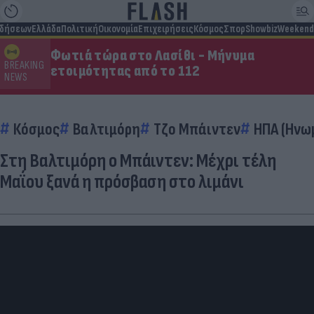
ιδήσεων
Ελλάδα
Πολιτική
Οικονομία
Επιχειρήσεις
Κόσμος
Σπορ
Showbiz
Weekend
Φωτιά τώρα στο Λασίθι - Μήνυμα
BREAKING
ετοιμότητας από το 112
NEWS
Κόσμος
Βαλτιμόρη
Τζο Μπάιντεν
ΗΠΑ (Ηνω
Στη Βαλτιμόρη ο Μπάιντεν: Μέχρι τέλη
Μαΐου ξανά η πρόσβαση στο λιμάνι