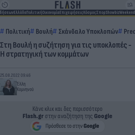
ιδήσεων
Ελλάδα
Πολιτική
Οικονομία
Επιχειρήσεις
Κόσμος
Σπορ
Showbiz
Weekend
Πολιτική
Βουλή
Σκάνδαλο Υποκλοπών
Pre
Στη Βουλή η συζήτηση για τις υποκλοπές -
Η στρατηγική των κομμάτων
25.08.2022 09:46
Έλλη
Κομνηνού
Κάνε κλικ και δες περισσότερο
Flash.gr
στην αναζήτηση της
Google