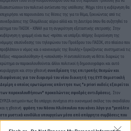
περιμένουν τόσο στην Κουμουνδούρου όσο και στη Χαριλάου Τρικούπη για να
διαπιστώσουν τον πολιτικό αντίκτυπο της υπόθεσης. Μέχρι τότε η κυβέρνηση θα
επιχειρήσει να παρουσιάσει τις θέσεις της για το θέμα, ξεκινώντας από τις
συνεδριάσεις της Ολομέλειας αύριο αλλά και τη Δευτέρα όπου θα συζητηθεί το
αίτημα του ΠΑΣΟΚ - ΚΙΝΑΛ για τη συγκρότηση εξεταστικής επιτροπής. Στην
κυβέρνηση η γραμμή είναι πως «πρέπει να υπάρξει πλήρης διερεύνηση της
νόμιμης επισύνδεσης του τηλεφώνου του Προέδρου του ΠΑΣΟΚ, στο πλαίσιο που
προβλέπουν ο νόμος και ο κανονισμός της Βουλής» ξορκίζοντας συστηματικά τις
λέξεις «παρακολούθηση» ή «υποκλοπή». Η αντιπολίτευση να θέτει διαρκώς το
ερώτημα αν παρακολουθούνται άλλοι πολιτικοί ή δημοσιογράφοι και αυτό
κυριάρχησε και στην χθεσινή
συνεδρίαση της επιτροπής Θεσμών και
διαφάνειας για τον διορισμό του νέου διοικητή της ΕΥΠ Θεμιστοκλή
Δεμίρη ο οποίος ερωτώμενος απάντησε πως "a priori ουδείς εξαιρείται
των παρακολουθήσεων" προκαλώντας σφοδρές αντιδράσεις.
Στον
ΣΥΡΙΖΑ εκτιμούν πως θα υπάρχει συνέχεια στο οικονομικό σκέλος του σκανδάλου
και η χθεσινή
φράση του Νάσου Ηλιόπουλου που κάνει λόγο για "ρεσάλτο
στα μυστικά κονδύλια υπουργείων μέσα από απόρρητα συμβάσεις που
θα είναι το επόμενο κεφάλαιο των αποκαλύψεων"
είναι ενδεικτική της
τακτικής που θα ακολουθήσει ο ΣΥΡΙΖΑ στη Βουλή που θα έχει ως στόχευση τον