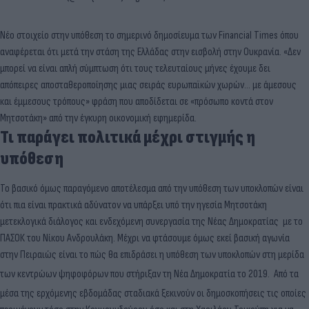
Νέο στοιχείο στην υπόθεση το
σημερινό δημοσίευμα των Financial Times όπου
αναφέρεται ότι μετά την στάση της Ελλάδας στην εισβολή στην Ουκρανία. «Δεν
μπορεί να είναι απλή σύμπτωση ότι τους τελευταίους μήνες έχουμε δει
απόπειρες αποσταθεροποίησης μιας σειράς ευρωπαϊκών χωρών... με άμεσους
και έμμεσους τρόπους»
φράση που αποδίδεται σε «πρόσωπο κοντά στον
Μητσοτάκη» από την έγκυρη οικονομική εφημερίδα.
Τι παράγει πολιτικά μέχρι στιγμής η
υπόθεση
Το βασικό όμως παραγόμενο αποτέλεσμα από την υπόθεση των υποκλοπών είναι
ότι πια είναι πρακτικά αδύνατον να υπάρξει υπό την ηγεσία Μητσοτάκη
μετεκλογικά διάλογος και ενδεχόμενη συνεργασία της Νέας Δημοκρατίας με το
ΠΑΣΟΚ του Νίκου Ανδρουλάκη. Μέχρι να φτάσουμε όμως εκεί βασική αγωνία
στην Πειραιώς είναι το πώς θα επιδράσει η υπόθεση των υποκλοπών στη μερίδα
των κεντρώων ψηφοφόρων που στήριξαν τη Νέα Δημοκρατία το 2019.
Από τα
μέσα της ερχόμενης εβδομάδας σταδιακά ξεκινούν οι δημοσκοπήσεις τις οποίες