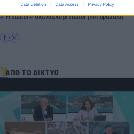
Data Deletion
Data Access
Privacy Policy
Πολιτική
Βουλή
Σκάνδαλο Υποκλοπών
Predator
σκάνδαλο predator (not updated)
ΑΠΟ ΤΟ ΔΙΚΤΥΟ