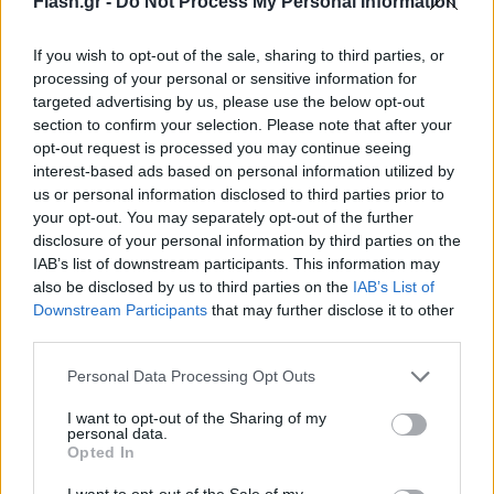
Flash.gr -
Do Not Process My Personal Information
Κυριάκο Μητσοτάκη τους από παραιτηθέντες Γρηγόρη Δημητριάδη για
Παναγιώτη Κοντολέοντα αλλά και τη
διαχείριση των πόρων για τα
If you wish to opt-out of the sale, sharing to third parties, or
συστήματα τύπου Predator που χρησιμοποιήθηκαν.
Στην Νέα Δημοκρατία
processing of your personal or sensitive information for
την ίδια ώρα ετοιμάζονται και για την συζήτηση της Δευτέρας, σε σχέση με το
targeted advertising by us, please use the below opt-out
αίτημα σύστασης εξεταστικής επιτροπής που αφορά στα όσα αποκαλύφθηκαν για
section to confirm your selection. Please note that after your
opt-out request is processed you may continue seeing
την παρακολούθηση του τηλεφώνου του Νίκου Ανδρουλάκη και το οποίο έχει
interest-based ads based on personal information utilized by
υποβάλλει το ΠΑΣΟΚ - Κίνημα Αλλαγής. Χρειάζονται 120 βουλευτές για να
us or personal information disclosed to third parties prior to
περάσει και ήδη ο ΣΥΡΙΖΑ είπε πως θα το ψηφίσει. Κρίσιμος είναι και ο χρόνος
your opt-out. You may separately opt-out of the further
κατά τον οποίο θα συνεδριάσει εκ νέου η Επιτροπή Θεσμών και Διαφάνειας για το
disclosure of your personal information by third parties on the
θέμα της παρακολούθησης του τηλεφώνου του προέδρου του ΠΑΣΟΚ - ΚΙΝΑΛ. Η
IAB’s list of downstream participants. This information may
Χαριλάου Τρικούπη είχε ζητήσει να προηγηθεί η συγκεκριμένη συνεδρίαση της
also be disclosed by us to third parties on the
IAB’s List of
προ ημερήσιας διατάξεως συζήτηση, ενώ την άμεση σύγκληση της Επιτροπής
Downstream Participants
that may further disclose it to other
third parties.
είχε ζητήσει ο ΣΥΡΙΖΑ. Ωστόσο τελικά αυτό δεν έγινε, ενώ αμφίβολο είναι και το
αν τελικά θα πραγματοποιηθεί η επίμαχη συνεδρίαση την άλλη εβδομάδα. Σε κάθε
Please note that this website/app uses one or more Google
Personal Data Processing Opt Outs
περίπτωση στην αντιπολίτευση εκτιμούν πως και σε αυτή την εξεταστική
services and may gather and store information including but
επιτροπή η κυβέρνηση Θα ακολουθήσει την τακτική που ακολούθησε στην
not limited to your visit or usage behaviour. You may click to
I want to opt-out of the Sharing of my
personal data.
grant or deny consent to Google and its third-party tags to
αντίστοιχη επιτροπή που συστάθηκε για τη διερεύνηση της «λίστας Πέτσα». Θα
Opted In
use your data for below specified purposes in below Google
επιλέγει δηλαδή από την πλειοψηφία ένα μονοκομματικό προεδρείο το οποίο και
consent section.
I want to opt-out of the Sale of my