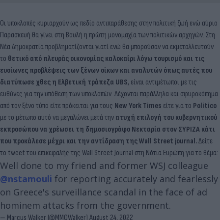
Οι υποκλοπές κυριαρχούν ως πεδίο αντιπαράθεσης στην πολιτική ζωή ενώ αύριο
Παρασκευή θα γίνει στη Βουλή η πρώτη μονομαχία των πολιτικών αρχηγών. Στη
Νέα Δημοκρατία προβληματίζονται γιατί ενώ θα μπορούσαν να εκμεταλλευτούν
το
θετικό από πλευράς οικονομίας καλοκαίρι λόγω τουρισμό και τις
ευοίωνες προβλέψεις των ξένων οίκων και αναλυτών όπως αυτές που
διατύπωσε χθες η Ελβετική τράπεζα UBS
, είναι αντιμέτωποι με τις
ευθύνες για την υπόθεση των υποκλοπών. Δέχονται παράλληλα και σφυροκόπημα
από τον ξένο τύπο είτε πρόκειται για τους
New York Times
είτε για το
Politico
με το μέτωπο αυτό να μεγαλώνει μετά την
ατυχή επιλογή του κυβερνητικού
εκπροσώπου να χρέωσει τη δημοσιογράφο Νεκταρία στον ΣΥΡΙΖΑ κάτι
που προκάλεσε μέχρι και την αντίδραση της Wall Street journal.
Δείτε
το tweet του επικεφαλής της Wall Street Journal στη Νότια Ευρώπη για το θέμα:
Well done to my friend and former WSJ colleague
@nstamouli
for reporting accurately and fearlessly
on Greece's surveillance scandal in the face of ad
hominem attacks from the government.
— Marcus Walker (@MMQWalker)
August 24, 2022