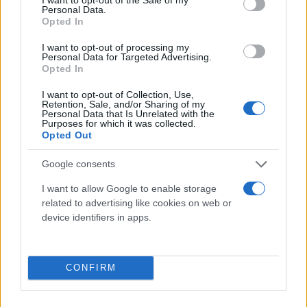
θα αρνείται πεισματικά να καλέσει τους μάρτυρες που θα ζητάει η αντιπολίτευση
Personal Data.
και έτσι η συζήτηση θα περιοριστεί στην ατζέντα που θα θέσει η κυβέρνηση
Opted In
μέχρις ότου ολοκληρωθεί χωρίς ουσιαστικά αποτελέσματα. Ορίζοντας
I want to opt-out of processing my
αναμφισβήτητα των εξελίξεων είναι πλέον η ΔΕΘ και μένει να δούμε αν το πακέτο
Personal Data for Targeted Advertising.
παροχών που θα εξαγγείλει ο πρωθυπουργός είναι ικανό να θεραπεύσει τις
Opted In
«πληγές» που άνοιξε η υπόθεση των υποκλοπών και αν αυτή θα κλείσει με κάποιο
I want to opt-out of Collection, Use,
τρόπο ή θα προστεθούν νέες αποκαλύψεις
Retention, Sale, and/or Sharing of my
Personal Data that Is Unrelated with the
Purposes for which it was collected.
Opted Out
Κάνε κλικ και δες περισσότερο
Flash.gr
στην αναζήτηση της
Google
Google consents
I want to allow Google to enable storage
related to advertising like cookies on web or
device identifiers in apps.
CONFIRM
Διάβασε περισσότερα