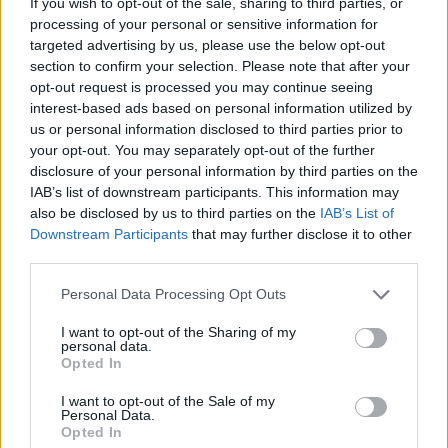
If you wish to opt-out of the sale, sharing to third parties, or
processing of your personal or sensitive information for
Ακόμη, θα υπάρχει show με ξυλοπόδαρα και
targeted advertising by us, please use the below opt-out
φωτιές, καθώς και συγκρότημα που θα παίξει
section to confirm your selection. Please note that after your
μουσική σε μεσαιωνικό στυλ. «Θα κλείσουμε με μια
opt-out request is processed you may continue seeing
interest-based ads based on personal information utilized by
μεγάλη γιορτή γύρω από μια φωτιά», τόνισε η κ.
us or personal information disclosed to third parties prior to
Καραγιάννη.
your opt-out. You may separately opt-out of the further
disclosure of your personal information by third parties on the
IAB’s list of downstream participants. This information may
Η κ. Καραγιάννη διατηρεί στο Παλιούρι εδώ και
also be disclosed by us to third parties on the
IAB’s List of
ενάμιση χρόνο μπυραρία με στοιχεία που
Downstream Participants
that may further disclose it to other
παραπέμπουν στην μεσαιωνική εποχή.«O κόσμος
third parties.
που φιλοξενούμε στο μαγαζί μας είναι και αυτής
Please note that this website/app uses one or more Google
Personal Data Processing Opt Outs
της κοινότητας, οπότε θελήσαμε να κάνουμε αυτό
services and may gather and store information including but
το φεστιβάλ πιο πολύ σαν μια γιορτή για τα
not limited to your visit or usage behaviour. You may click to
I want to opt-out of the Sharing of my
personal data.
grant or deny consent to Google and its third-party tags to
γνωριστούμε καλύτερα, να ανταλλάξουμε απόψεις,
Opted In
use your data for below specified purposes in below Google
να περάσουμε καλά, να το γιορτάσουμε»,
consent section.
I want to opt-out of the Sale of my
είπε.Πρόσθεσε, δε, ότι η εκδήλωση γνώρισε από
Personal Data.
Opted In
την πρώτη στιγμή μεγάλη ανταπόκριση τόσο σε