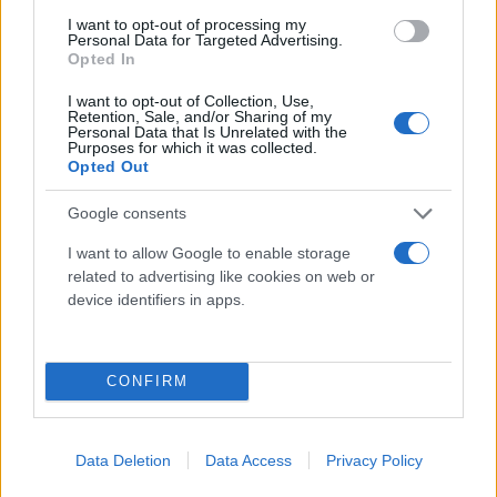
καλλιτέχνες και δημιουργούς που θέλουν να
I want to opt-out of processing my
Personal Data for Targeted Advertising.
συμμετέχουν όσο και σε κόσμο που εξέφρασε την
Opted In
επιθυμία να την παρακολουθήσει.
I want to opt-out of Collection, Use,
Retention, Sale, and/or Sharing of my
Personal Data that Is Unrelated with the
«Εμείς ξεκινήσαμε να το κάνουμε δοκιμαστικά. Και
Purposes for which it was collected.
Opted Out
τελικά καταλήγει να γίνει μεγαλύτερο από ότι
περιμέναμε», σημείωσε. Το 1ο Μεσαιωνικό
Google consents
Φεστιβάλ Φαντασίας θα πραγματοποιηθεί από τις
I want to allow Google to enable storage
10 το πρωί έως τις 9 μμ και η είσοδος θα είναι
related to advertising like cookies on web or
δωρεάν. Παρέχεται μεταφορά από Θεσσαλονίκη και
device identifiers in apps.
επιστροφή με λεωφορείο.
CONFIRM
Data Deletion
Data Access
Privacy Policy