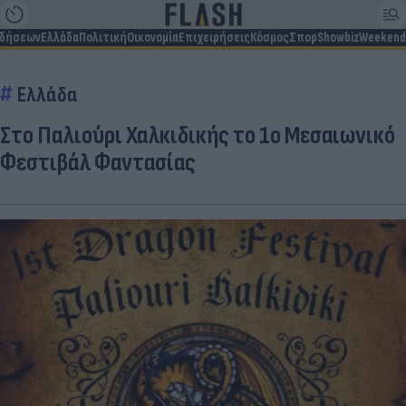
ιδήσεων
Ελλάδα
Πολιτική
Οικονομία
Επιχειρήσεις
Κόσμος
Σπορ
Showbiz
Weekend
Ελλάδα
Στο Παλιούρι Χαλκιδικής το 1ο Μεσαιωνικό
Φεστιβάλ Φαντασίας