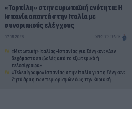
«Τορπίλη» στην ευρωπαϊκή ενότητα: Η
Ισπανία απαντά στην Ιταλία με
συνοριακούς ελέγχους
07.08.2026
ΧΡΉΣΤΟΣ ΤΈΛΙΟΣ
«Μετωπική» Ιταλίας-Ισπανίας για Σένγκεν: «Δεν
δεχόμαστε επιβολές από το εξωτερικό ή
τελεσίγραφα»
«Τελεσίγραφο» Ισπανίας στην Ιταλία για τη Σένγκεν:
Ζητά άρση των περιορισμών έως την Κυριακή