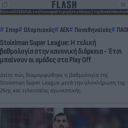
ιδήσεων
Ελλάδα
Πολιτική
Οικονομία
Επιχειρήσεις
Κόσμος
Σπορ
Showbiz
Weekend
Σπορ
Ολυμπιακός
ΑΕΚ
Παναθηναϊκός
ΠΑΟ
Stoiximan Super League: Η τελική
βαθμολογία στην κανονική διάρκεια - Έτσι
μπαίνουν οι ομάδες στα Play Off
Δείτε πώς διαμορφώθηκε η βαθμολογία της
Stoiximan Super League μετά την ολοκλήρωση της
26ης και τελευταίας αγωνιστικής.