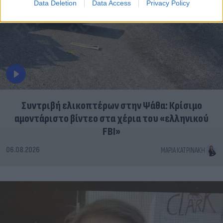
Data Deletion
Data Access
Privacy Policy
Συντριβή ελικοπτέρων στην Ψάθα: Κρίσιμο
αμοντάριστο βίντεο στα χέρια του «ελληνικού
FBI»
06.08.2026
ΜΑΡΊΑ ΚΑΤΡΙΝΆΚΗ