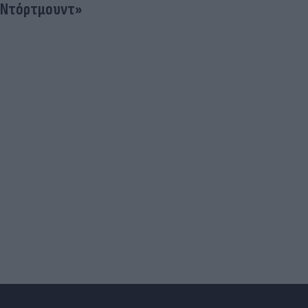
Ντόρτμουντ»