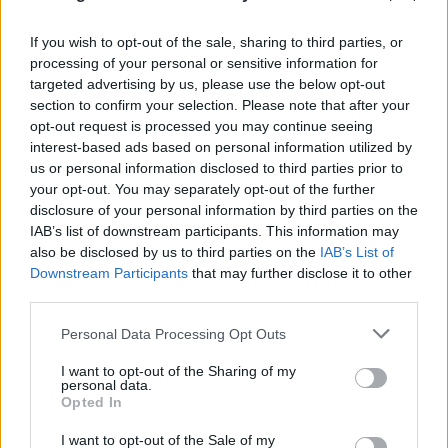
If you wish to opt-out of the sale, sharing to third parties, or
processing of your personal or sensitive information for
Marfin: Στην Ελλάδα η 46χρονη που
targeted advertising by us, please use the below opt-out
section to confirm your selection. Please note that after your
εκδόθηκε από τη Βρετανία - Με
opt-out request is processed you may continue seeing
χειροπέδες στη ΓΑΔΑ (εικόνες-βίντεο)
interest-based ads based on personal information utilized by
us or personal information disclosed to third parties prior to
06.08.2026
ΓΙΆΝΝΗΣ ΚΈΜΜΟΣ
your opt-out. You may separately opt-out of the further
disclosure of your personal information by third parties on the
IAB’s list of downstream participants. This information may
Υπόθεση Marfin: Επιστρέφει στην Ελλάδα η 46χρονη -
also be disclosed by us to third parties on the
IAB’s List of
Πότε θα οδηγηθεί στον εισαγγελέα
Downstream Participants
that may further disclose it to other
Πωλήτρια σε βρετανικό αεροδρόμιο η 46χρονη που
third parties.
κατηγορείται για την υπόθεση της Marfin
Please note that this website/app uses one or more Google
Personal Data Processing Opt Outs
services and may gather and store information including but
not limited to your visit or usage behaviour. You may click to
I want to opt-out of the Sharing of my
personal data.
grant or deny consent to Google and its third-party tags to
Opted In
use your data for below specified purposes in below Google
consent section.
I want to opt-out of the Sale of my