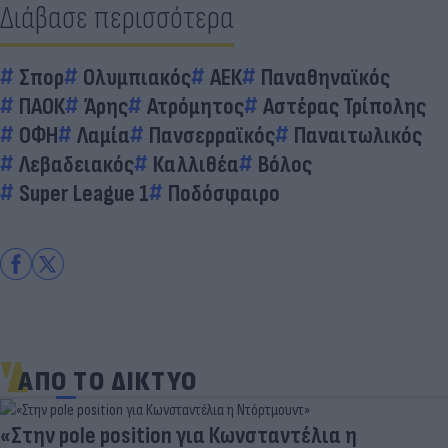
Διάβασε περισσότερα
Σπορ
Ολυμπιακός
ΑΕΚ
Παναθηναϊκός
ΠΑΟΚ
Άρης
Ατρόμητος
Αστέρας Τρίπολης
ΟΦΗ
Λαμία
Πανσερραϊκός
Παναιτωλικός
Λεβαδειακός
Καλλιθέα
Βόλος
Super League 1
Ποδόσφαιρο
ΑΠΟ ΤΟ ΔΙΚΤΥΟ
«Στην pole position για Κωνσταντέλια η