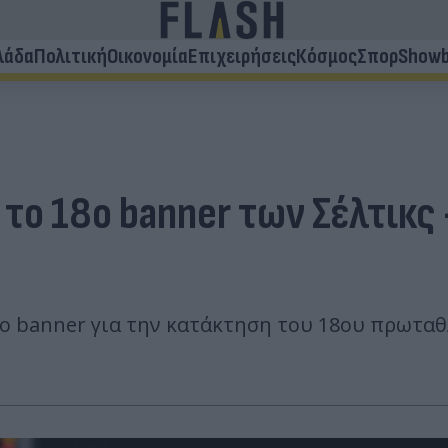
λάδα
Πολιτική
Οικονομία
Επιχειρήσεις
Κόσμος
Σπορ
Showb
 το 18ο banner των Σέλτικ
ν το banner για την κατάκτηση του 18ου πρωτ