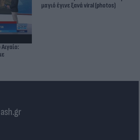
μαγιό έγινε ξανά viral (photos)
 Αιγαίο:
με
lash.gr