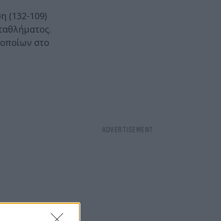
η (132-109)
ωταθλήματος.
 οποίων στο