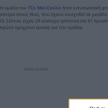
Η ομάδα του
Τζο Ματζούλα
ήταν εντυπωσιακή φτά
κόντρα στους Νικς, που έχουν ενισχυθεί σε μεγάλ
Οι Σέλτικς είχαν 29 εύστοχα τρίποντα (σε 61 προσπ
πρώτο ημίχρονο (ρεκόρ για την ομάδα).