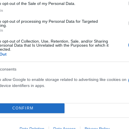
σμένοι στην κηδεία μου» - Απολαυστικός ο προπο
o opt-out of the Sale of my Personal Data.
In
 Μπακς, τρίτη σερί ήττα για τα ελάφια - «Έλαμ
to opt-out of processing my Personal Data for Targeted
ing.
In
ων Μπακς ο Γιάννης: «Έχουμε μία σπουδαία ομάδα»
o opt-out of Collection, Use, Retention, Sale, and/or Sharing
ersonal Data that Is Unrelated with the Purposes for which it
lected.
Out
consents
Μπάσκετ
o allow Google to enable storage related to advertising like cookies on
evice identifiers in apps.
CONFIRM
Data Deletion
Data Access
Privacy Policy