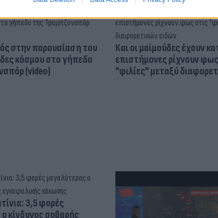
ός στην παρουσίαση του
Και οι μαϊμούδες έχουν κατ
άδες κόσμου στο γήπεδο
επιστήμονες ρίχνουν φως
σπόρ (video)
"φιλίες" μεταξύ διαφορε
τίνια: 3,5 φορές
 ο κίνδυνος σοβαρής