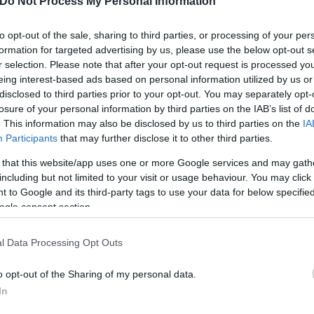
Do Not Process My Personal Information
και 10 ριμπάουντ, ενώ 24 είχε ο Ντέρικ Ουάιτ και 
α χρειαστούν αρκετό χρόνο για να «δέσουν» ως σύ
to opt-out of the sale, sharing to third parties, or processing of your per
 σημείωσαν από 22 πόντους.
formation for targeted advertising by us, please use the below opt-out s
r selection. Please note that after your opt-out request is processed y
eing interest-based ads based on personal information utilized by us or
disclosed to third parties prior to your opt-out. You may separately opt-
ερο
Flash.gr
στην αναζήτηση της
Google
losure of your personal information by third parties on the IAB’s list of
. This information may also be disclosed by us to third parties on the
IA
Participants
that may further disclose it to other third parties.
 that this website/app uses one or more Google services and may gath
including but not limited to your visit or usage behaviour. You may click 
 to Google and its third-party tags to use your data for below specifi
ogle consent section.
l Data Processing Opt Outs
ck» οι Σέλτικς – Από κοντά Νάγκετς, Σίξερς, Μπακς
o opt-out of the Sharing of my personal data.
In