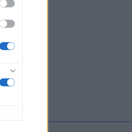
νητής
ψαν»