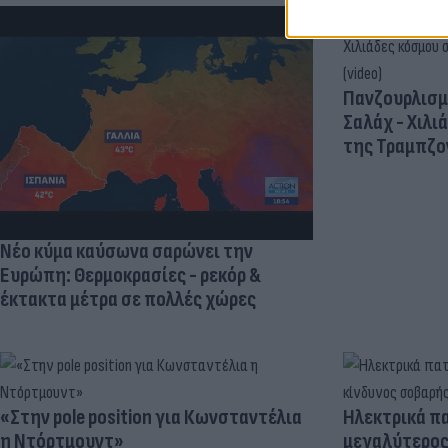
Πανζουρλισμ
Σαλάχ - Χιλι
της Τραμπζον
Νέο κύμα καύσωνα σαρώνει την
Ευρώπη: Θερμοκρασίες - ρεκόρ &
έκτακτα μέτρα σε πολλές χώρες
«Στην pole position για Κωνσταντέλια
Ηλεκτρικά πα
η Ντόρτμουντ»
μεγαλύτερος