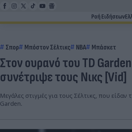
Ροή Ειδήσεων
Ελ
Σπορ
Μπόστον Σέλτικς
ΝΒΑ
Μπάσκετ
Στον ουρανό του TD Garden
συνέτριψε τους Νικς [Vid]
Μεγάλες στιγμές για τους Σέλτικς, που είδα
Garden.