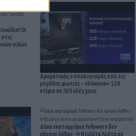
οικίδια! Οι
 στις
τικών ειδών
Δραματικός ο απολογισμός από τις
μεγάλες φωτιές - «Κόκκινα» 118
κτίρια σε 325 ελέγχους
Δέκα εκατομμύρια followers δεν
κάνουν λάθος- Η Ντιλέτα Λεότα με