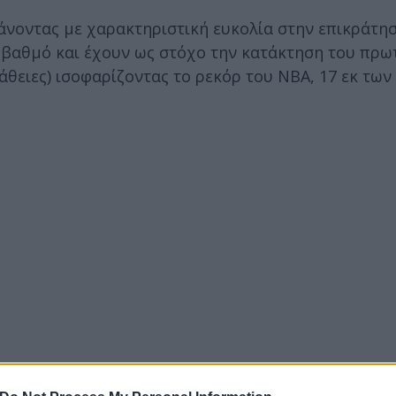
νοντας με χαρακτηριστική ευκολία στην επικράτησ
ο βαθμό και έχουν ως στόχο την κατάκτηση του πρ
άθειες) ισοφαρίζοντας το ρεκόρ του ΝΒΑ, 17 εκ των