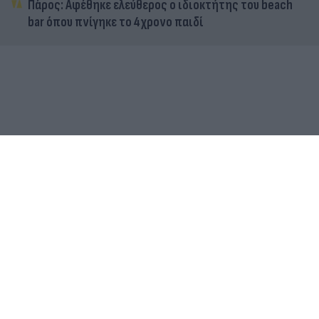
Πάρος: Αφέθηκε ελεύθερος ο ιδιοκτήτης του beach
bar όπου πνίγηκε το 4χρονο παιδί