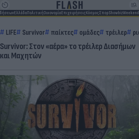
ιδήσεων
Ελλάδα
Πολιτική
Οικονομία
Επιχειρήσεις
Κόσμος
Σπορ
Showbiz
Weekend
LIFE
Survivor
παίκτες
ομάδες
τρέιλερ
ρι
Survivor: Στον «αέρα» το τρέιλερ Διασήμων
και Μαχητών