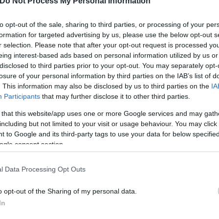
Do Not Process My Personal Information
to opt-out of the sale, sharing to third parties, or processing of your per
formation for targeted advertising by us, please use the below opt-out s
r selection. Please note that after your opt-out request is processed y
eing interest-based ads based on personal information utilized by us or
disclosed to third parties prior to your opt-out. You may separately opt-
ου, είναι το πρώτο του συγκροτήματος εδώ και 18 
losure of your personal information by third parties on the IAB’s list of
. This information may also be disclosed by us to third parties on the
IA
ος δίσκος χωρίς τον ντράμερ Charlie Watts, που πέθα
Participants
that may further disclose it to other third parties.
 that this website/app uses one or more Google services and may gath
 ατύχημα. Η τραγουδίστρια ήταν στο ίδιο κτίριο με
including but not limited to your visit or usage behaviour. You may click 
Folie à Deux”, όταν την ενημέρωσαν πως «θέλει να τ
 to Google and its third-party tags to use your data for below specifi
ogle consent section.
l Data Processing Opt Outs
o opt-out of the Sharing of my personal data.
In