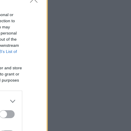
sonal or
ection to
ou may
 personal
out of the
χρόνια, από
 downstream
B’s List of
νε το 2021.
er and store
 το
to grant or
η δει ο
ed purposes