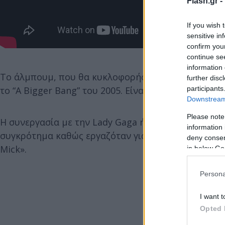
Flash.gr -
If you wish 
sensitive in
confirm you
continue se
information 
Το άλμπουμ, που θα κυκλοφορήσει στις 20 Οκτωβρί
further disc
participants
το “A Bigger Bang” του 2005. Είναι, επίσης, ο πρώτ
Downstream 
Please note
Η συνεργασία με την Lady Gaga ήταν ένα χαρούμενο
information 
συγκρότημα καθώς εργαζόταν για την ταινία “Joker: 
deny consent
Mick».
in below Go
Persona
I want t
Opted 