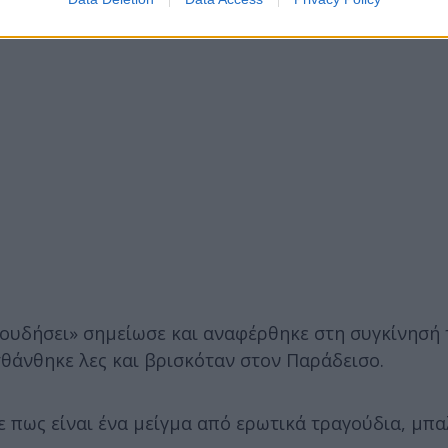
ουδήσει» σημείωσε και αναφέρθηκε στη συγκίνησή 
σθάνθηκε λες και βρισκόταν στον Παράδεισο.
 πως είναι ένα μείγμα από ερωτικά τραγούδια, μπα