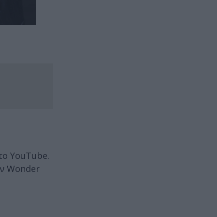
το YouTube.
τον Wonder