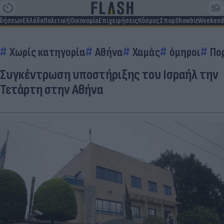
ιδήσεων
Ελλάδα
Πολιτική
Οικονομία
Επιχειρήσεις
Κόσμος
Σπορ
Showbiz
Weekend
Χωρίς κατηγορία
Αθήνα
Χαμάς
όμηροι
Πο
Συγκέντρωση υποστήριξης του Ισραήλ την
Τετάρτη στην Αθήνα