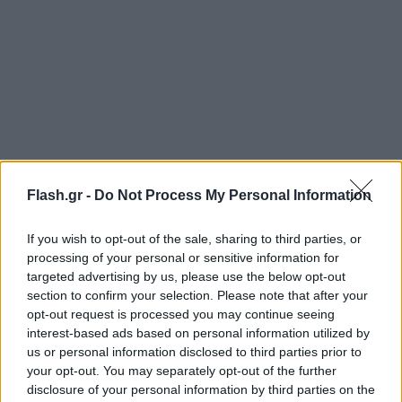
Flash.gr -
Do Not Process My Personal Information
Καλούμε όλον τον δημοκρατικό κόσμο να εκφράσει
If you wish to opt-out of the sale, sharing to third parties, or
processing of your personal or sensitive information for
την αλληλεγγύη του, ζητώντας δικαιοσύνη για τους
targeted advertising by us, please use the below opt-out
χιλιάδες αθώους που δολοφονήθηκαν, αλλά και
section to confirm your selection. Please note that after your
την άμεση απελευθέρωση των ομήρων που κρατά η
opt-out request is processed you may continue seeing
Χαμάς.
interest-based ads based on personal information utilized by
us or personal information disclosed to third parties prior to
your opt-out. You may separately opt-out of the further
Tην εκδήλωση την διωργανωνει το Israel Greece
disclosure of your personal information by third parties on the