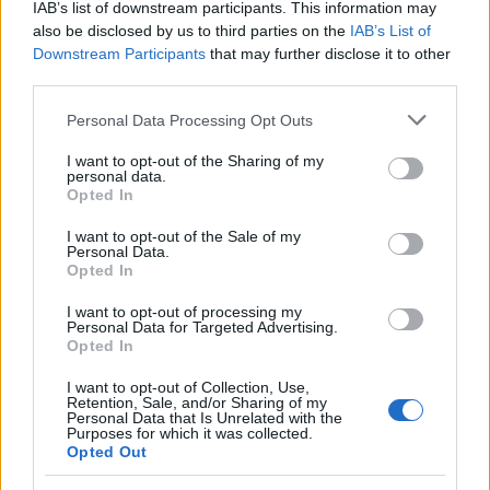
Friendship Association.
IAB’s list of downstream participants. This information may
also be disclosed by us to third parties on the
IAB’s List of
Downstream Participants
that may further disclose it to other
third parties.
Please note that this website/app uses one or more Google
Personal Data Processing Opt Outs
services and may gather and store information including but
not limited to your visit or usage behaviour. You may click to
I want to opt-out of the Sharing of my
personal data.
grant or deny consent to Google and its third-party tags to
Opted In
use your data for below specified purposes in below Google
consent section.
I want to opt-out of the Sale of my
Personal Data.
Opted In
I want to opt-out of processing my
Personal Data for Targeted Advertising.
Opted In
I want to opt-out of Collection, Use,
Retention, Sale, and/or Sharing of my
Personal Data that Is Unrelated with the
Purposes for which it was collected.
Opted Out