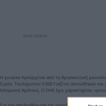
Η γυναίκα προέρχεται από τη θρησκευτική μειονότη
Συρία. Τουλάχιστον 5.000 Γιαζίντι σκοτώθηκαν και
Ισλαμικού Κράτους. Ο ΟΗΕ έχει χαρακτηρίσει «γενο
Για την απελευθέρωση της νεαρής γυναίκας έγιναν