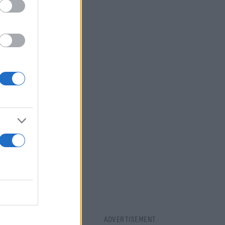
ώ και
την έξοδό
ωμάτες από
 Σαράνγκα,
 Ιράκ και
ας».