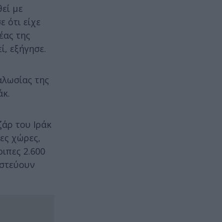
εί με
ε ότι είχε
έας της
ί, εξήγησε.
αλωσίας της
άκ.
ζάρ του Ιράκ
ες χώρες,
ιπες 2.600
ιστεύουν