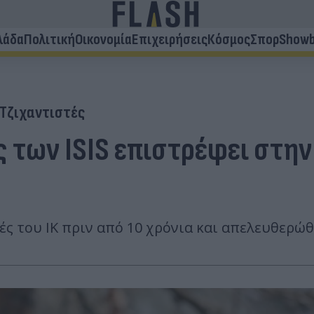
λάδα
Πολιτική
Οικονομία
Επιχειρήσεις
Κόσμος
Σπορ
Showb
Τζιχαντιστές
 των ISIS επιστρέφει στην 
ές του ΙΚ πριν από 10 χρόνια και απελευθερώθ