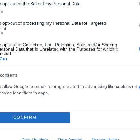
o opt-out of the Sale of my Personal Data.
amas-ISIS member.
In
to opt-out of processing my Personal Data for Targeted
ry is a…
pic.twitter.com/nkVotqYdov
ing.
In
o opt-out of Collection, Use, Retention, Sale, and/or Sharing
ersonal Data that Is Unrelated with the Purposes for which it
lected.
τη γυναίκα αυτή, που ονομάζεται Φαουζία Σίντο, εδ
Out
Αμερικανούς ομολόγους τους οι οποίοι οργάνωσαν 
να με μια πηγή που έχει γνώση των γεγονότων.
consents
o allow Google to enable storage related to advertising like cookies on
ώς απελευθερώθηκε. Ιορδανοί και Αμερικανοί διπλ
evice identifiers in apps.
ποιο σχόλιο.
CONFIRM
του υπουργείου Εξωτερικών του Ισραήλ, ο Νταβίντ
σι Γιαζίντι που απήχθη από το Ισλαμικό Κράτος στο
σώθηκε τελικά από τις ισραηλινές δυνάμεις ασφαλεί
Data Deletion
Data Access
Privacy Policy