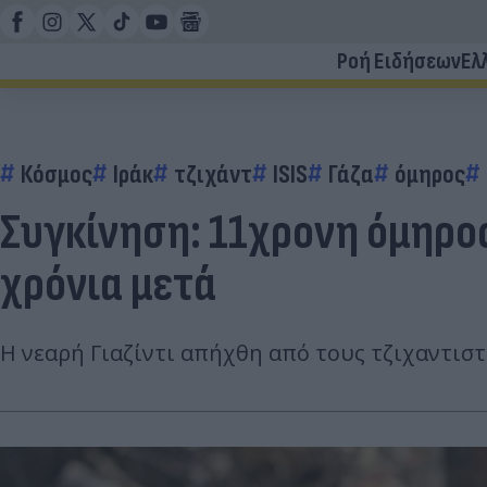
Ροή Ειδήσεων
Ελ
Κόσμος
Ιράκ
τζιχάντ
ISIS
Γάζα
όμηρος
Συγκίνηση: 11χρονη όμηρος
χρόνια μετά
Η νεαρή Γιαζίντι απήχθη από τους τζιχαντιστ