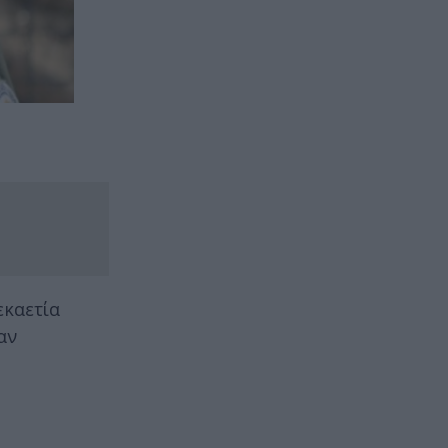
εκαετία
αν