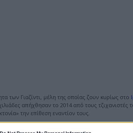
τα των Γιαζίντι, μέλη της οποίας ζουν κυρίως στο
 χιλιάδες απήχθησαν το 2014 από τους τζιχανιστές 
κτονία» την επίθεση εναντίον τους.
 πολλές αποτυχημένες απόπειρες τους τελευταίους 