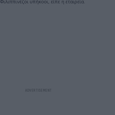
Φιλιππινέζοι υπήκοοι, είπε η εταιρεία.