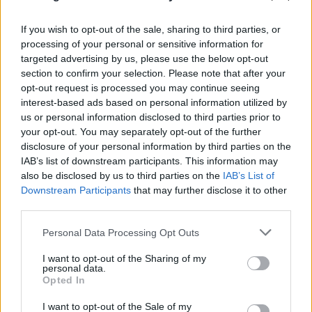
If you wish to opt-out of the sale, sharing to third parties, or
processing of your personal or sensitive information for
Αδιανόητη καταγγελία για τουρίστα στην Κρήτη:
targeted advertising by us, please use the below opt-out
section to confirm your selection. Please note that after your
Έδειχνε ανήλικη και ρωτούσε «πόσο;»
opt-out request is processed you may continue seeing
interest-based ads based on personal information utilized by
07.08.2026
us or personal information disclosed to third parties prior to
your opt-out. You may separately opt-out of the further
disclosure of your personal information by third parties on the
IAB’s list of downstream participants. This information may
also be disclosed by us to third parties on the
IAB’s List of
Downstream Participants
that may further disclose it to other
third parties.
Please note that this website/app uses one or more Google
Personal Data Processing Opt Outs
services and may gather and store information including but
not limited to your visit or usage behaviour. You may click to
I want to opt-out of the Sharing of my
personal data.
grant or deny consent to Google and its third-party tags to
Opted In
use your data for below specified purposes in below Google
consent section.
I want to opt-out of the Sale of my