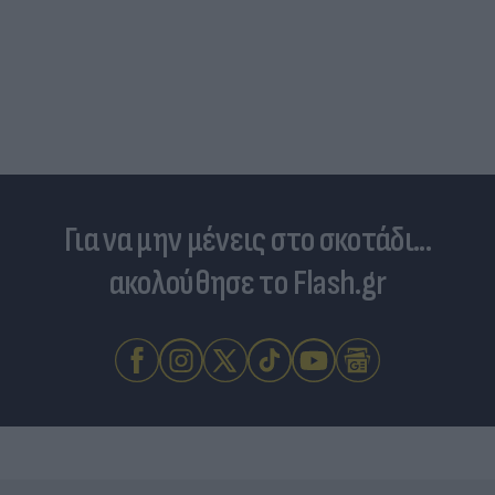
Δραματικός ο απολογισμός από τις μεγάλες
φωτιές - «Κόκκινα» 118 κτίρια σε 325 ελέγχους
Για να μην μένεις στο σκοτάδι...
ακολούθησε το Flash.gr