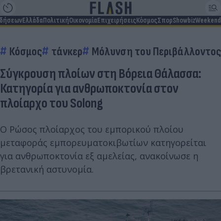
ιδήσεων
Ελλάδα
Πολιτική
Οικονομία
Επιχειρήσεις
Κόσμος
Σπορ
Showbiz
Weekend
Κόσμος
τάνκερ
Μόλυνση του Περιβάλλοντος
Σύγκρουση πλοίων στη Βόρεια Θάλασσα:
Κατηγορία για ανθρωποκτονία στον
πλοίαρχο του Solong
Ο Ρώσος πλοίαρχος του εμπορικού πλοίου
μεταφοράς εμπορευματοκιβωτίων κατηγορείται
για ανθρωποκτονία εξ αμελείας, ανακοίνωσε η
βρετανική αστυνομία.