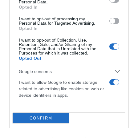
Personal Data.
Opted In
I want to opt-out of processing my
Personal Data for Targeted Advertising.
Opted In
I want to opt-out of Collection, Use,
Retention, Sale, and/or Sharing of my
Personal Data that Is Unrelated with the
Purposes for which it was collected.
Opted Out
Το τέλος στελεχών του ΣΚΑΪ: Το χρονικό ενός
Google consents
προαναγγελθέντος «θανάτου» με σφραγίδα Γιάννη
Αλαφούζου
I want to allow Google to enable storage
related to advertising like cookies on web or
07.08.2026
ΧΡΊΣΛΑ ΓΕΩΡΓΑΚΟΠΟΎΛΟΥ
device identifiers in apps.
CONFIRM