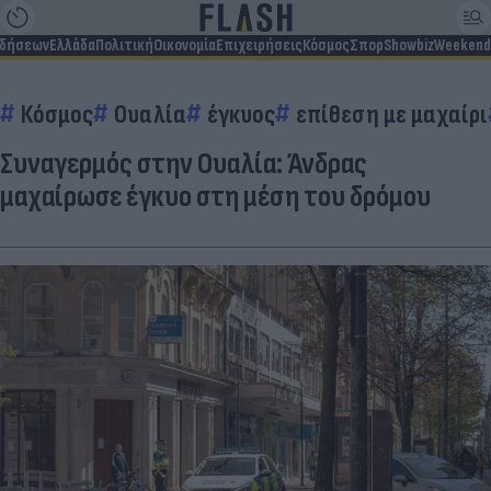
ιδήσεων
Ελλάδα
Πολιτική
Οικονομία
Επιχειρήσεις
Κόσμος
Σπορ
Showbiz
Weekend
Κόσμος
Ουαλία
έγκυος
επίθεση με μαχαίρι
Συναγερμός στην Ουαλία: Άνδρας
μαχαίρωσε έγκυο στη μέση του δρόμου