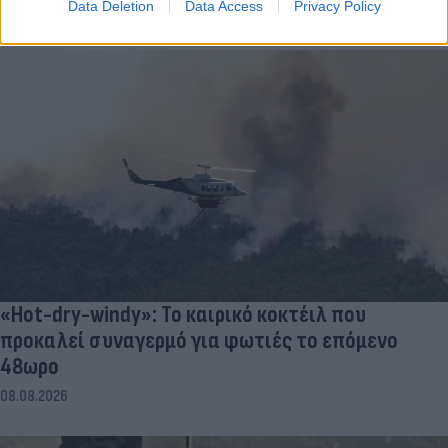
Data Deletion
Data Access
Privacy Policy
«Hot-dry-windy»: Το καιρικό κοκτέιλ που
προκαλεί συναγερμό για φωτιές το επόμενο
48ωρο
08.08.2026