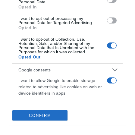
Personal Data.
Opted In
I want to opt-out of processing my
Personal Data for Targeted Advertising.
Προκλητικός Φιντάν για το Κυπριακό: «Η
Opted In
ειρήνη οφείλεται στους Τούρκους
I want to opt-out of Collection, Use,
στρατιώτες»
Retention, Sale, and/or Sharing of my
Personal Data that Is Unrelated with the
Purposes for which it was collected.
08.08.2026
Opted Out
Google consents
I want to allow Google to enable storage
related to advertising like cookies on web or
device identifiers in apps.
CONFIRM