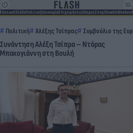
ιδήσεων
Ελλάδα
Πολιτική
Οικονομία
Επιχειρήσεις
Κόσμος
Σπορ
Showbiz
Weekend
Πολιτική
Αλέξης Τσίπρας
Συμβούλιο της Ευ
Συνάντηση Αλέξη Τσίπρα – Ντόρας
Μπακογιάννη στη Βουλή