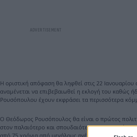
Η οριστική απόφαση θα ληφθεί στις 22 Ιανουαρίου
αναμένεται να επιβεβαιωθεί η εκλογή του καθώς 
Ρουσόπουλου έχουν εκφράσει τα περισσότερα κόμμ
Ο Θεόδωρος Ρουσόπουλος θα είναι ο πρώτος πολιτ
στον παλαιότερο και σπουδαιότερο ευρωπαϊκό οργα
από 75 χρόνια από μεγάλους ηγέτες της Ευρώπης ό