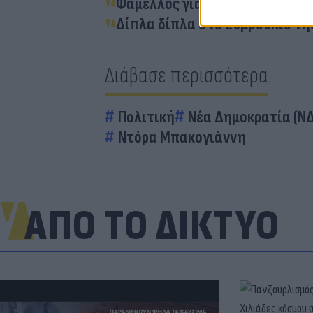
Φάμελλος για εκλογή Ρουσόπου
Δίπλα δίπλα στο Συμβούλιο τη
Διάβασε περισσότερα
Πολιτική
Νέα Δημοκρατία (ΝΔ
Ντόρα Μπακογιάννη
ΑΠΟ ΤΟ ΔΙΚΤΥΟ