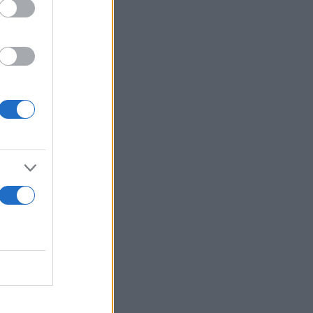
ργό Κυριάκο