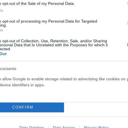
 Ευρώπης, και ευχαριστώ πρωτίστως τον πρωθυπου
o opt-out of the Sale of my Personal Data.
άθεια», δήλωσε ο κ. Ρουσόπουλος.
In
to opt-out of processing my Personal Data for Targeted
ερο
Flash.gr
στην αναζήτηση της
Google
ing.
In
o opt-out of Collection, Use, Retention, Sale, and/or Sharing
ersonal Data that Is Unrelated with the Purposes for which it
lected.
Out
consents
o allow Google to enable storage related to advertising like cookies on
evice identifiers in apps.
αση για το Συμβούλιο της Ευρώπης
όρας Μπακογιάννη στη Βουλή
CONFIRM
 για την άνθηση της εβραϊκής ζωής
 Έλληνας πρόεδρος του Συμβουλίου της Ευρώπης
Data Deletion
Data Access
Privacy Policy