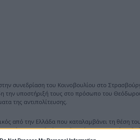
 στην συνεδρίαση του Κοινοβουλίου στο Στρασβούρ
ήδη την υποστήριξή τους στο πρόσωπο του Θεόδωρο
ατα της αντιπολίτευσης.
ικός από την Ελλάδα που καταλαμβάνει τη θέση το
νισμό για τα ανθρώπινα δικαιώματα, ο οποίος ιδρ
πως ο Ουίνστον Τσώρτσιλ, ο Κόνραντ Αντενάουερ, 