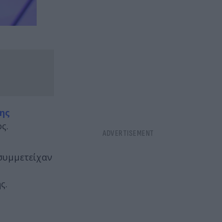
ης
ς.
συμμετείχαν
ς.