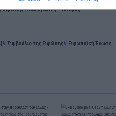
λου: «Πολύ σημαντική εκλογή για τη χώρα»
ς Ευρώπης Μπακογιάννη - Τσίπρας
)
Συμβούλιο της Ευρώπης
Ευρωπαϊκή Ένωση