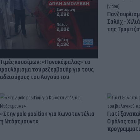
Πανζουρλισμ
Σαλάχ - Χιλι
της Τραμπζον
Τιμές καυσίμων: «Πονοκέφαλος» το
φουλάρισμα του ρεζερβουάρ για τους
αδειούχους του Αυγούστου
«Στην pole position για Κωνσταντέλια
Γιατί ξαναπα
η Ντόρτμουντ»
Ο ρόλος του 
προγραμματι