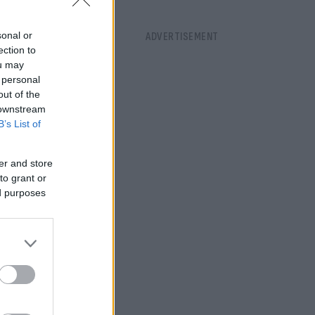
sonal or
ection to
ou may
 personal
out of the
 downstream
B’s List of
er and store
to grant or
ed purposes
 όλα
μου
επικεφαλής