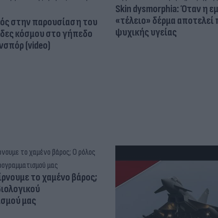
Skin dysmorphia: Όταν η ε
«τέλειο» δέρμα αποτελεί
ός στην παρουσίαση του
ψυχικής υγείας
άδες κόσμου στο γήπεδο
σπόρ (video)
ίρνουμε το χαμένο βάρος;
βιολογικού
σμού μας