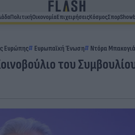
λάδα
Πολιτική
Οικονομία
Επιχειρήσεις
Κόσμος
Σπορ
Showb
ης Ευρώπης
Ευρωπαϊκή Ένωση
Ντόρα Μπακογι
Κοινοβούλιο του Συμβουλίο