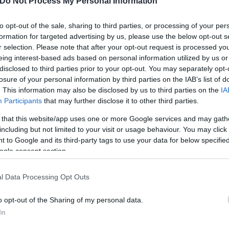
Do Not Process My Personal Information
ονυ Ήντεν και Φρανσουά Μιττεράν.
to opt-out of the sale, sharing to third parties, or processing of your per
formation for targeted advertising by us, please use the below opt-out s
r selection. Please note that after your opt-out request is processed y
eing interest-based ads based on personal information utilized by us or
disclosed to third parties prior to your opt-out. You may separately opt-
losure of your personal information by third parties on the IAB’s list of
. This information may also be disclosed by us to third parties on the
IA
Participants
that may further disclose it to other third parties.
 that this website/app uses one or more Google services and may gath
including but not limited to your visit or usage behaviour. You may click 
 to Google and its third-party tags to use your data for below specifi
ogle consent section.
l Data Processing Opt Outs
κρατία και τα ανθρώπινα δικαιώματα σε εποχές που
o opt-out of the Sharing of my personal data.
σθάνομαι την ευθύνη. Ευχαριστώ τους συναδέλφους 
In
 Λαϊκό Λόμμα, ιδιαίτερα την Ντόρα Μπακογιάννη, 