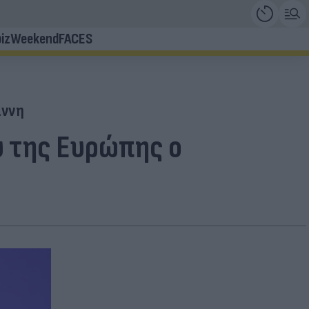
iz
Weekend
FACES
άννη
υ της Ευρώπης ο