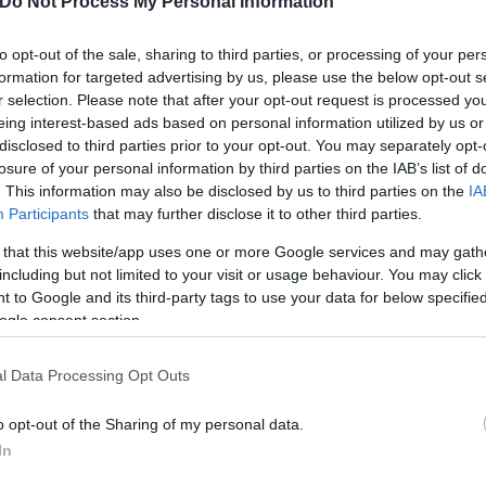
Do Not Process My Personal Information
to opt-out of the sale, sharing to third parties, or processing of your per
formation for targeted advertising by us, please use the below opt-out s
r selection. Please note that after your opt-out request is processed y
οσβεστικής έκανε λόγο για 50 πυρκαγιές το τελευτ
eing interest-based ads based on personal information utilized by us or
α μην δείξουν εφησυχασμό.
disclosed to third parties prior to your opt-out. You may separately opt-
losure of your personal information by third parties on the IAB’s list of
. This information may also be disclosed by us to third parties on the
IA
λλοντος. Δεν έχουν εντοπιστεί επικίνδυνες ουσίες.
Participants
that may further disclose it to other third parties.
 that this website/app uses one or more Google services and may gath
including but not limited to your visit or usage behaviour. You may click 
δα του στρατού που έφτασε στην Καβάλα και ερεύνη
 to Google and its third-party tags to use your data for below specifi
τέφερε τόνους πυρομαχικών, δεν εντόπισε καμία το
ogle consent section.
l Data Processing Opt Outs
ερο
Flash.gr
στην αναζήτηση της
Google
o opt-out of the Sharing of my personal data.
In