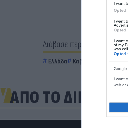
I want t
Opted 
I want 
Advertis
Opted 
I want t
Διάβασε περισσότερα
of my P
was col
Opted 
Ελλάδα
Καβάλα
Antonov
Google 
I want t
web or d
ΑΠΟ ΤΟ ΔΙΚΤΥΟ