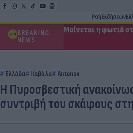
Ροή Ειδήσεων
Ελ
Μαίνεται η φωτιά στ
BREAKING
NEWS
Ελλάδα
Καβάλα
Antonov
Η Πυροσβεστική ανακοίνωσ
συντριβή του σκάφους στ