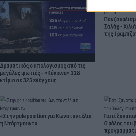
Πανζουρλισμ
Σαλάχ - Χιλι
της Τραμπζον
Δραματικός ο απολογισμός από τις
μεγάλες φωτιές - «Κόκκινα» 118
κτίρια σε 325 ελέγχους
«Στην pole position για Κωνσταντέλια
Γιατί ξαναπα
η Ντόρτμουντ»
Ο ρόλος του 
προγραμματι