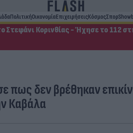
λάδα
Πολιτική
Οικονομία
Επιχειρήσεις
Κόσμος
Σπορ
Showb
ο Στεφάνι Κορινθίας - Ήχησε το 112 σ
ε πως δεν βρέθηκαν επικίν
ην Καβάλα