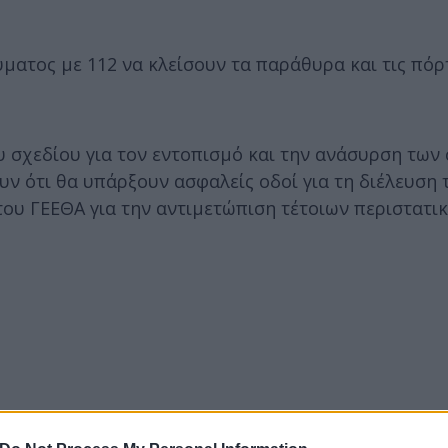
ματος με 112 να κλείσουν τα παράθυρα και τις πόρ
ου σχεδίου για τον εντοπισμό και την ανάσυρση των
ουν ότι θα υπάρξουν ασφαλείς οδοί για τη διέλευση 
 του ΓΕΕΘΑ για την αντιμετώπιση τέτοιων περιστατι