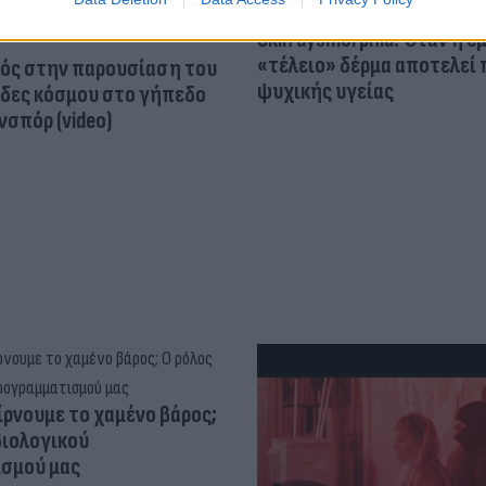
Skin dysmorphia: Όταν η ε
«τέλειο» δέρμα αποτελεί
ός στην παρουσίαση του
ψυχικής υγείας
άδες κόσμου στο γήπεδο
σπόρ (video)
ίρνουμε το χαμένο βάρος;
βιολογικού
σμού μας