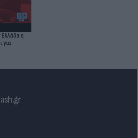
ν Ελλάδα η
ι για
lash.gr