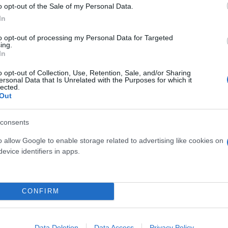
o opt-out of the Sale of my Personal Data.
In
to opt-out of processing my Personal Data for Targeted
ing.
In
o opt-out of Collection, Use, Retention, Sale, and/or Sharing
ersonal Data that Is Unrelated with the Purposes for which it
lected.
Out
consents
o allow Google to enable storage related to advertising like cookies on
evice identifiers in apps.
CONFIRM
Data Deletion
Data Access
Privacy Policy