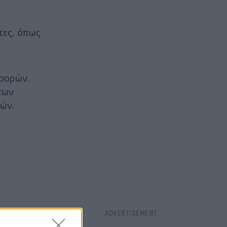
τες, όπως
 σορών.
των
κών.