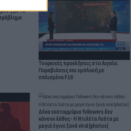
μμονή με το
 πρόβλημα
Τουρκικές προκλήσεις στο Αιγαίο:
Παραβιάσεις και εμπλοκή με
οπλισμένα F16
Δέκα εκατομμύρια followers δεν
κάνουν λάθος- Η Ντιλέτα Λεότα με
μαγιό έγινε ξανά viral (photos)