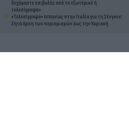
δεχόμαστε επιβολές από το εξωτερικό ή
τελεσίγραφα»
«Τελεσίγραφο» Ισπανίας στην Ιταλία για τη Σένγκεν:
Ζητά άρση των περιορισμών έως την Κυριακή