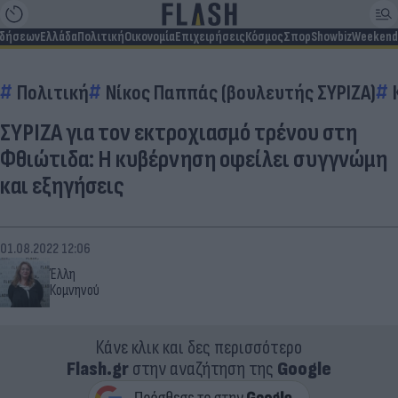
ιδήσεων
Ελλάδα
Πολιτική
Οικονομία
Επιχειρήσεις
Κόσμος
Σπορ
Showbiz
Weekend
Πολιτική
Νίκος Παππάς (βουλευτής ΣΥΡΙΖΑ)
ΣΥΡΙΖΑ για τον εκτροχιασμό τρένου στη
Φθιώτιδα: Η κυβέρνηση οφείλει συγγνώμη
και εξηγήσεις
01.08.2022 12:06
Έλλη
Κομνηνού
Κάνε κλικ και δες περισσότερο
Flash.gr
στην αναζήτηση της
Google