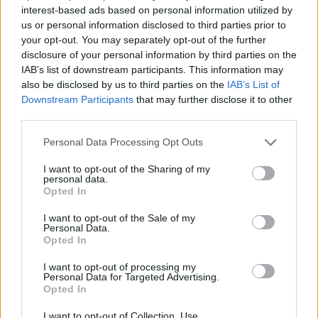
interest-based ads based on personal information utilized by
us or personal information disclosed to third parties prior to
Καταλήγοντας τονίζουν: «Δεν είναι οι πρώτοι.
your opt-out. You may separately opt-out of the further
Δυστυχώς, δεν θα είναι και οι τελευταίοι.
disclosure of your personal information by third parties on the
IAB’s list of downstream participants. This information may
also be disclosed by us to third parties on the
IAB’s List of
Η κυβέρνηση Μητσοτάκη και ο ΟΣΕ, εκτός από μια
Downstream Participants
that may further disclose it to other
συγγνώμη, οφείλουν και εξηγήσεις για τη νέα
third parties.
αστοχία στα «κλειδιά» και για το αν λειτούργησε η
Please note that this website/app uses one or more Google
Personal Data Processing Opt Outs
τηλεδιοίκηση».
services and may gather and store information including but
not limited to your visit or usage behaviour. You may click to
I want to opt-out of the Sharing of my
personal data.
grant or deny consent to Google and its third-party tags to
Opted In
use your data for below specified purposes in below Google
consent section.
I want to opt-out of the Sale of my
Personal Data.
Opted In
I want to opt-out of processing my
Personal Data for Targeted Advertising.
Opted In
I want to opt-out of Collection, Use,