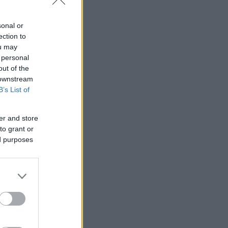
sonal or
ection to
ou may
 personal
out of the
 downstream
B’s List of
er and store
to grant or
ed purposes