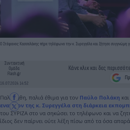
Ο Στέφανος Κασσελάκης πήρε τηλέφωνο την κ. Συρεγγέλα και ζήτησε συγγνώμη γι
Συντακτική
Κάνε κλικ και δες περισσότ
Ομάδα
Flash.gr
16.07.2024 14:52
Παλιά ήθη, παλιά έθιμα για τον
Παύλο Πολάκη
και
εναντίον της κ. Συρεγγέλα στη διάρκεια εκπομπ
του ΣΥΡΙΖΑ στο να σηκώσει το τηλέφωνο και να ζη
ίδιος δεν παίρνει ούτε λέξη πίσω από τα όσα απαρ