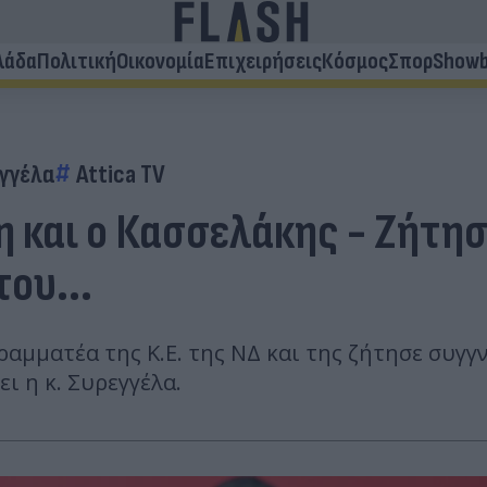
λάδα
Πολιτική
Οικονομία
Επιχειρήσεις
Κόσμος
Σπορ
Showb
γγέλα
Attica TV
η και ο Κασσελάκης - Ζήτη
ου...
μματέα της Κ.Ε. της ΝΔ και της ζήτησε συγγν
 η κ. Συρεγγέλα.