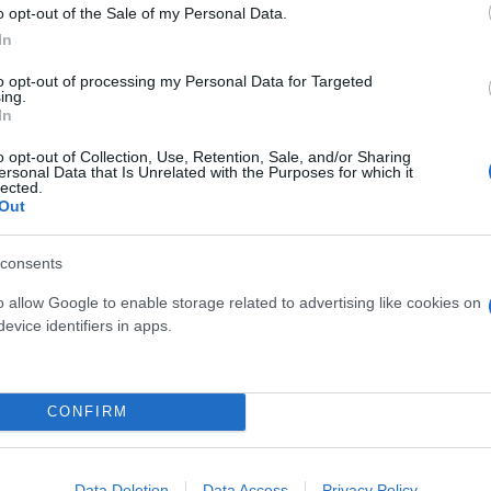
o opt-out of the Sale of my Personal Data.
εκπομπή για να μιλήσει για το θέμα της συνταγογ
In
να κάνει καμιά δουλειά γιατί δεν ξέρει ούτε τα ΦΕΚ
ήφορο και να το βουλώσετε επιτέλους. Αντε μπράβο
to opt-out of processing my Personal Data for Targeted
ing.
 πάρει» είπε ο βουλευτής όταν η κ. Συρεγγέλα τον χ
In
o opt-out of Collection, Use, Retention, Sale, and/or Sharing
ersonal Data that Is Unrelated with the Purposes for which it
lected.
Out
πούκο πολιτικό»
consents
, η διαγραφή του κ. Πολάκη. Δεν θα φοβηθώ κανένα
o allow Google to enable storage related to advertising like cookies on
ναδέλφισσες και όλους τους συναδέλφους βουλευτέ
evice identifiers in apps.
 μαζί» δήλωσε στις τηλεοπτικές κάμερες η κ. Συρεγ
πρόεδρο του ΣΥΡΙΖΑ.
CONFIRM
Data Deletion
Data Access
Privacy Policy