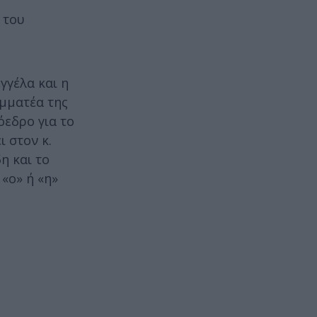
 του
γγέλα και η
αμματέα της
όεδρο για το
 στον κ.
η και το
«ο» ή «η»