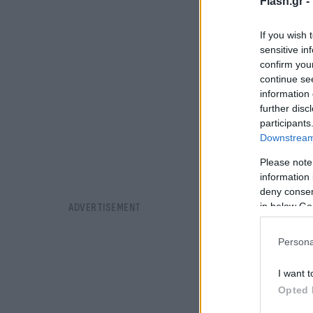
Flash.gr -
If you wish 
sensitive in
confirm you
continue se
information 
further disc
participants
Downstream 
Please note
information 
deny consent
in below Go
Persona
I want t
Opted 