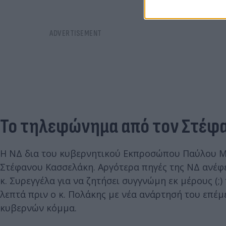
Το τηλεφώνημα από τον Στέφ
Η ΝΔ δια του κυβερνητικού Εκπροσώπου Παύλου Μα
Στέφανου Κασσελάκη. Αργότερα πηγές της ΝΔ ανέφε
κ. Συρεγγέλα για να ζητήσει συγγνώμη εκ μέρους (
λεπτά πριν ο κ. Πολάκης με νέα ανάρτησή του επέμ
κυβερνών κόμμα.