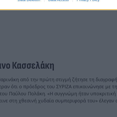
ανο Κασσελάκη
ρινάκη από την πρώτη στιγμή ζήτησε τη διαγραφή
ραν ότι ο πρόεδρος του ΣΥΡΙΖΑ επικοινώνησε με τ
;) του Παύλου Πολάκη. «Η συγγνώμη ήταν υποκριτική
εινε στη χθεσινή χυδαία συμπεριφορά του» έλεγαν 