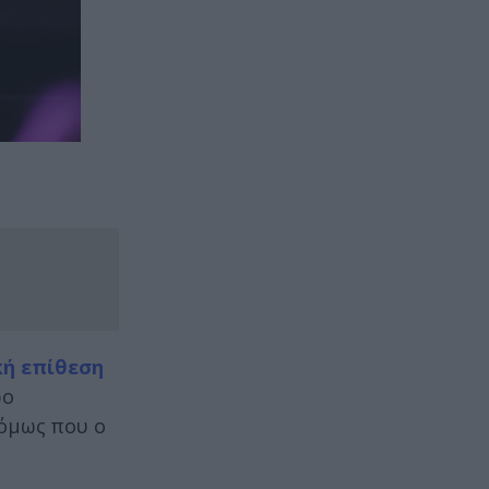
κή επίθεση
ρο
 όμως που ο