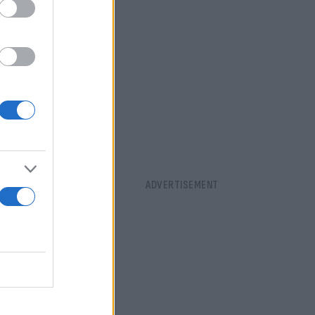
ράφησης των
 ούτε αυτά
! Να κάνετε
αρακτήρισε
ν
ς να
γέλα λίγη