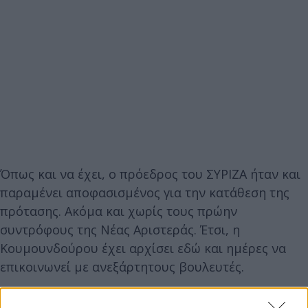
Όπως και να έχει, ο πρόεδρος του ΣΥΡΙΖΑ ήταν και
παραμένει αποφασισμένος για την κατάθεση της
πρότασης. Ακόμα και χωρίς τους πρώην
συντρόφους της Νέας Αριστεράς. Έτσι, η
Κουμουνδούρου έχει αρχίσει εδώ και ημέρες να
επικοινωνεί με ανεξάρτητους βουλευτές.
Σύμφωνα με πληροφορίες, έχει ήδη «κλειδώσει»