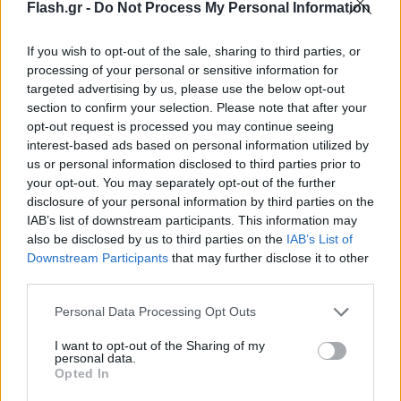
Flash.gr -
Do Not Process My Personal Information
τρεις υπογραφές από αυτή τη «δεξαμενή». Και
υπολείπεται μίας ακόμα για να φτάσει στον
If you wish to opt-out of the sale, sharing to third parties, or
«μαγικό αριθμό» των τριάντα βουλευτών. Το
processing of your personal or sensitive information for
targeted advertising by us, please use the below opt-out
Flash.gr
γνωρίζει ότι έτοιμοι να βάλουν την
section to confirm your selection. Please note that after your
υπογραφή τους στο κείμενο του ΣΥΡΙΖΑ, είναι η
opt-out request is processed you may continue seeing
Αθηνά Λινού,
ο
Γιάννης Σαρακιώτης
και η
Αρετή
interest-based ads based on personal information utilized by
us or personal information disclosed to third parties prior to
Παπαϊωάννου
. Εκείνοι, δηλαδή, που στήριξαν τη
your opt-out. You may separately opt-out of the further
Λούκα Κατσέλη για την Προεδρία της Δημοκρατίας.
disclosure of your personal information by third parties on the
IAB’s list of downstream participants. This information may
also be disclosed by us to third parties on the
IAB’s List of
Ανοιχτή γραμμή με Ζωή
Downstream Participants
that may further disclose it to other
third parties.
Και κάπου εδώ, αρχίζουν τα δύσκολα. Διότι λείπει
μια υπογραφή για να μπορεί η πρόταση να
Please note that this website/app uses one or more Google
Personal Data Processing Opt Outs
services and may gather and store information including but
κατατεθεί και οι επιλογές, πλέον, είναι
not limited to your visit or usage behaviour. You may click to
I want to opt-out of the Sharing of my
περιορισμένες. Για την ακρίβεια, θα μπορούσαν να
personal data.
grant or deny consent to Google and its third-party tags to
Opted In
αναζητηθούν σε δύο πλευρές, οι οποίες κάθε άλλο
use your data for below specified purposes in below Google