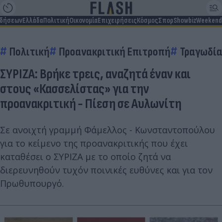
ιδήσεων
Ελλάδα
Πολιτική
Οικονομία
Επιχειρήσεις
Κόσμος
Σπορ
Showbiz
Weekend
Πολιτική
Προανακριτική Επιτροπή
Τραγωδία
ΣΥΡΙΖΑ: Βρήκε τρεις, αναζητά έναν και
στους «Κασσελίστας» για την
προανακριτική - Πίεση σε Αυλωνίτη
Σε ανοιχτή γραμμή Φάμελλος - Κωνσταντοπούλου
για το κείμενο της προανακριτικής που έχει
καταθέσει ο ΣΥΡΙΖΑ με το οποίο ζητά να
διερευνηθούν τυχόν ποινικές ευθύνες και για τον
Πρωθυπουργό.