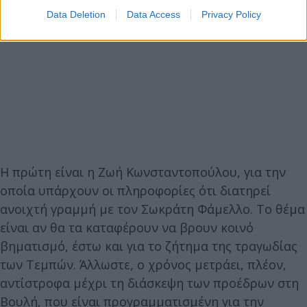
Data Deletion
Data Access
Privacy Policy
Η πρώτη είναι η Ζωή Κωνσταντοπούλου, για την
οποία υπάρχουν οι πληροφορίες ότι διατηρεί
ανοιχτή γραμμή με τον Σωκράτη Φάμελλο. Το θέμα
είναι αν θα τα καταφέρουν να βρουν κοινό
βηματισμό, έστω και για το ζήτημα της τραγωδίας
των Τεμπών. Άλλωστε, ο χρόνος μετράει, πλέον,
αντίστροφα μέχρι τη διάσκεψη των προέδρων στη
Βουλή, που είναι προγραμματισμένη για την