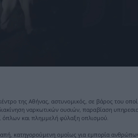
κέντρο της Αθήνας, αστυνομικός, σε βάρος του οπο
διακίνηση ναρκωτικών ουσιών, παραβίαση υπηρεσι
ί όπλων και πλημμελή φύλαξη οπλισμού.
δαπή, κατηγορούμενη ομοίως για εμπορία ανθρώπων