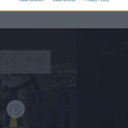
κή δίωξη με το ερώτημα της απόταξης, λόγω πολλών