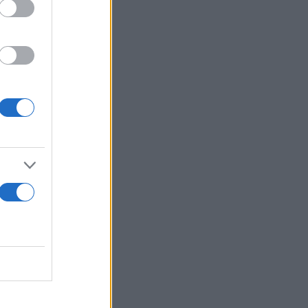
 του καθώς
 αριθμό
,
ικό ποσό.
κατάσταση
ρατάει ένα
υψαν
 συνδυασμό