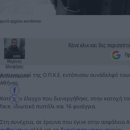
φωτό αρχείου eurokinissi
Κάνε κλικ και δες περισσότ
Μαρίνος
Αλειφέρης
Αστυνομικοί της Ο.Π.Κ.Ε. εντόπισαν συνάδελφό τους
20.10.2023 15:59
Αθήνας.
Κατά τον έλεγχο που διενεργήθηκε, στην κατοχή το
face, ιδιωτικό πιστόλι και 16 φυσίγγια.
Στη συνέχεια, σε έρευνα που έγινε στην ασφάλεια Α
ανθρώπων
αλλά και τη
διακίνηση ναρκωτικών
.