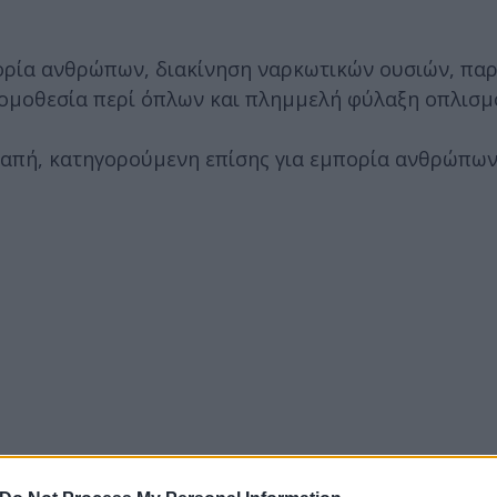
ορία ανθρώπων, διακίνηση ναρκωτικών ουσιών, πα
ομοθεσία περί όπλων και πλημμελή φύλαξη οπλισμ
δαπή, κατηγορούμενη επίσης για εμπορία ανθρώπων