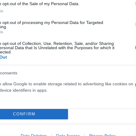
ικλέτας ή εάν έχει κάποιο άλλο όχημα στην κατοχή
o opt-out of the Sale of my Personal Data.
τησε ότι έχει ένα αυτοκίνητο αλλά δεν θυμάται τον
In
to opt-out of processing my Personal Data for Targeted
ing.
In
 το είχε φωτογραφία στο Viber.
o opt-out of Collection, Use, Retention, Sale, and/or Sharing
ersonal Data that Is Unrelated with the Purposes for which it
 οχήματος του αστυνομικού στους συναδέλφους του
lected.
Out
α απεικόνιζε ένα πιστόλι και αναγραφόταν χρηματ
consents
 προέκυψε ότι υπήρχαν φωτογραφίες γυναικών "σε 
o allow Google to enable storage related to advertising like cookies on
ριμένα σε μία εξ αυτών απεικονίζεται γυναίκα να κ
evice identifiers in apps.
παλήθευση προφίλ Ιούλιος 2.2023". Επιπλέον προέκ
ερωτικών υπηρεσιών.
CONFIRM
ροβόλα όπλα και ναρκωτικές ουσίες, οι οποίες σε
ραπέμπουν σε διακίνηση ναρκωτικών ουσιών.
Data Deletion
Data Access
Privacy Policy