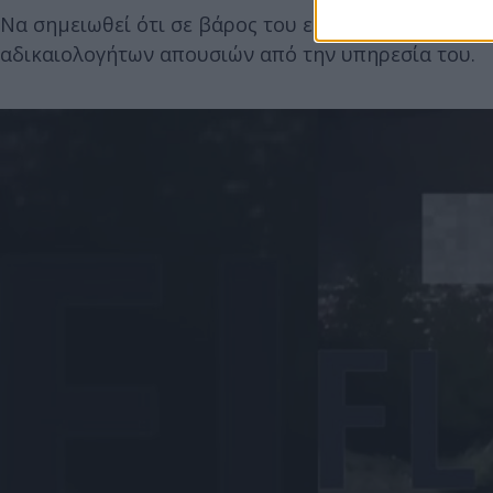
Να σημειωθεί ότι σε βάρος του εκκρεμεί πειθαρχι
αδικαιολογήτων απουσιών από την υπηρεσία του.