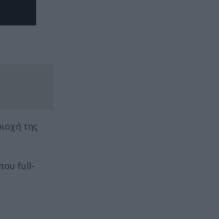
ριοχή της
ου full-