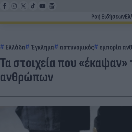
Ροή Ειδήσεων
Ελ
Ελλάδα
Έγκλημα
αστυνομικός
εμπορία αν
Τα στοιχεία που «έκαψαν»
ανθρώπων