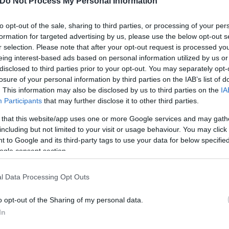
Do Not Process My Personal Information
to opt-out of the sale, sharing to third parties, or processing of your per
τον αστυνομικό
formation for targeted advertising by us, please use the below opt-out s
r selection. Please note that after your opt-out request is processed y
eing interest-based ads based on personal information utilized by us or
σαν όταν αστυνομικοί που βρίσκονταν σε περιπολία
disclosed to third parties prior to your opt-out. You may separately opt-
losure of your personal information by third parties on the IAB’s list of
μό του μετρό στα Σεπόλια. Στο αυτοκίνητο τύπου F
. This information may also be disclosed by us to third parties on the
IA
ύο άνδρες αλβανικής καταγωγής.
Participants
that may further disclose it to other third parties.
 that this website/app uses one or more Google services and may gath
ου έκλεψαν το μηχανάκι του πριν περίπου μία ώρα κ
including but not limited to your visit or usage behaviour. You may click 
ο εντοπίσει.
 to Google and its third-party tags to use your data for below specifi
ogle consent section.
υφύλακας και ένας από τους επιβάτες επέδειξαν στ
l Data Processing Opt Outs
α λέγοντας ότι συνομίλησαν πριν από μία ώρα.
o opt-out of the Sharing of my personal data.
ατήρησαν ότι οι δύο άνδρες είχαν και άλλες συνομι
In
ωτήσεις που έκαναν στον αστυνομικό και στους υπό