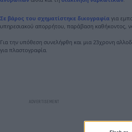
Σε βάρος του σχηματίστηκε δικογραφία
για εμπ
υπηρεσιακού απορρήτου, παράβαση καθήκοντος, ν
Για την υπόθεση συνελήφθη και μια 23χρονη αλλο
για πλαστογραφία.