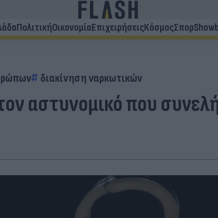
λάδα
Πολιτική
Οικονομία
Επιχειρήσεις
Κόσμος
Σπορ
Showb
θρώπων
διακίνηση ναρκωτικών
 τον αστυνομικό που συνελ