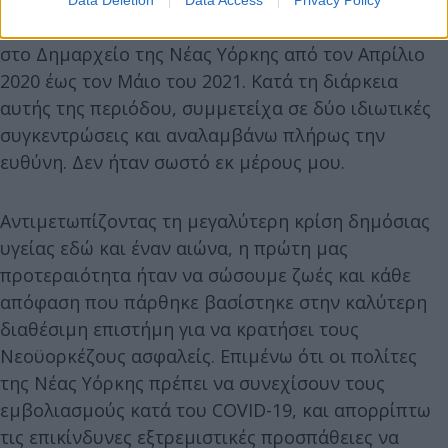
συνέβησαν πριν από τέσσερα χρόνια. Υπηρέτησα
στο Δημαρχείο της Νέας Υόρκης από τον Απρίλιο
2020 έως τον Μάιο του 2021. Κατά τη διάρκεια
αυτής της περιόδου, συμμετείχα σε δύο ιδιωτικές
συγκεντρώσεις και αναλαμβάνω πλήρως την
ευθύνη. Δεν ήταν σωστό εκ μέρους μου.
Αντιμετωπίζοντας τη μεγαλύτερη κρίση δημόσιας
υγείας εδώ και έναν αιώνα, η πρώτη μας
προτεραιότητα ήταν να σώσουμε ζωές και κάθε
απόφαση που πάρθηκε βασίστηκε στην καλύτερη
διαθέσιμη επιστήμη για να κρατήσει τους
Νεοϋορκέζους ασφαλείς. Επιμένω ότι οι πολίτες
της Νέας Υόρκης πρέπει να συνεχίσουν τους
εμβολιασμούς κατά του COVID-19, και απορρίπτω
τις επικίνδυνες εξτρεμιστικές προσπάθειες να