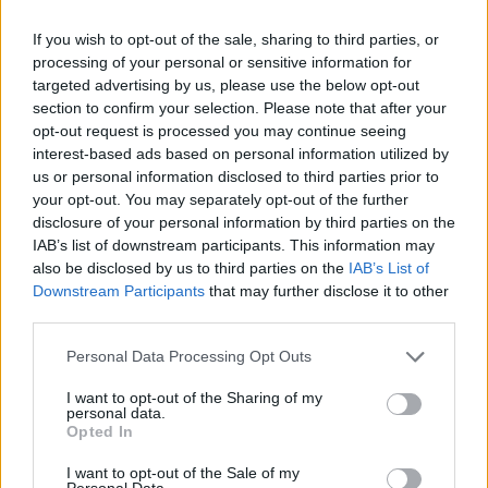
ανήκει στην εξτρεμιστική δεξιά αποφασισμένος να
If you wish to opt-out of the sale, sharing to third parties, or
κακολογήσει αξιωματούχους δημόσιας υγείας και
processing of your personal or sensitive information for
να καταρρίψει το δημόσιο σύστημα υγείας στην
targeted advertising by us, please use the below opt-out
Αμερική. Αυτό το άτομο έχει απαξιωθεί σε μεγάλο
section to confirm your selection. Please note that after your
βαθμό και του έχει απαγορευτεί από πολλά μέσα
opt-out request is processed you may continue seeing
interest-based ads based on personal information utilized by
ενημέρωσης η παρουσία λόγω των ομοφοβικών και
us or personal information disclosed to third parties prior to
ρατσιστικών σχολίων.
your opt-out. You may separately opt-out of the further
disclosure of your personal information by third parties on the
IAB’s list of downstream participants. This information may
also be disclosed by us to third parties on the
IAB’s List of
Downstream Participants
that may further disclose it to other
third parties.
Please note that this website/app uses one or more Google
Personal Data Processing Opt Outs
services and may gather and store information including but
not limited to your visit or usage behaviour. You may click to
I want to opt-out of the Sharing of my
personal data.
grant or deny consent to Google and its third-party tags to
Opted In
use your data for below specified purposes in below Google
consent section.
I want to opt-out of the Sale of my
Personal Data.