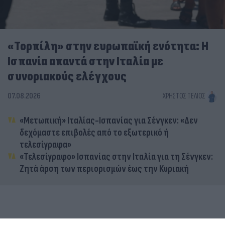
«Τορπίλη» στην ευρωπαϊκή ενότητα: Η
Ισπανία απαντά στην Ιταλία με
συνοριακούς ελέγχους
07.08.2026
ΧΡΉΣΤΟΣ ΤΈΛΙΟΣ
«Μετωπική» Ιταλίας-Ισπανίας για Σένγκεν: «Δεν
δεχόμαστε επιβολές από το εξωτερικό ή
τελεσίγραφα»
«Τελεσίγραφο» Ισπανίας στην Ιταλία για τη Σένγκεν:
Ζητά άρση των περιορισμών έως την Κυριακή