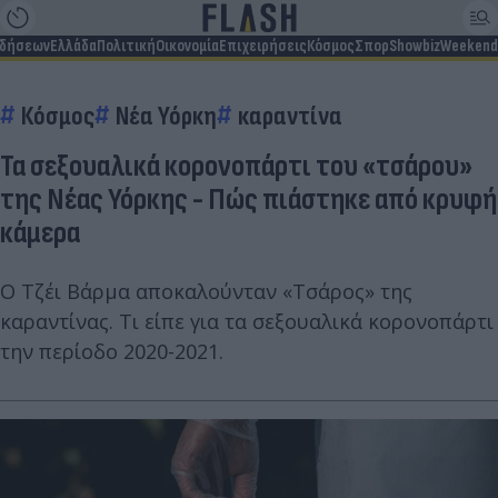
ιδήσεων
Ελλάδα
Πολιτική
Οικονομία
Επιχειρήσεις
Κόσμος
Σπορ
Showbiz
Weekend
Κόσμος
Νέα Υόρκη
καραντίνα
Τα σεξουαλικά κορονοπάρτι του «τσάρου»
της Νέας Υόρκης - Πώς πιάστηκε από κρυφή
κάμερα
Ο Τζέι Βάρμα αποκαλούνταν «Τσάρος» της
καραντίνας. Τι είπε για τα σεξουαλικά κορονοπάρτι
την περίοδο 2020-2021.