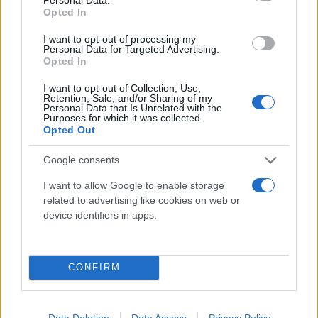
Opted In
I want to opt-out of processing my
Personal Data for Targeted Advertising.
Opted In
I want to opt-out of Collection, Use,
Retention, Sale, and/or Sharing of my
Personal Data that Is Unrelated with the
Purposes for which it was collected.
Opted Out
Google consents
I want to allow Google to enable storage
related to advertising like cookies on web or
device identifiers in apps.
CONFIRM
Σε εκείνες τις ιδιωτικές συνομιλίες που
καταγράφηκαν αναφέρθηκα σε γεγονότα που
Data Deletion
Data Access
Privacy Policy