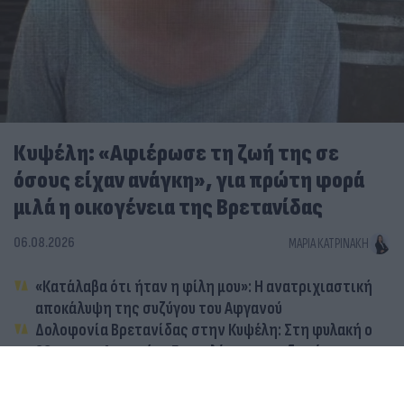
Κυψέλη: «Αφιέρωσε τη ζωή της σε
όσους είχαν ανάγκη», για πρώτη φορά
μιλά η οικογένεια της Βρετανίδας
06.08.2026
ΜΑΡΊΑ ΚΑΤΡΙΝΆΚΗ
«Κατάλαβα ότι ήταν η φίλη μου»: Η ανατριχιαστική
αποκάλυψη της συζύγου του Αφγανού
Δολοφονία Βρετανίδας στην Κυψέλη: Στη φυλακή ο
26χρονος Αφγανός- Επικαλέστηκε το δικαίωμα της
σιωπής