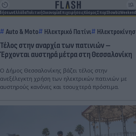
ιδήσεων
Ελλάδα
Πολιτική
Οικονομία
Επιχειρήσεις
Κόσμος
Σπορ
Showbiz
Weekend
Auto & Moto
Ηλεκτρικό Πατίνι
Ηλεκτροκίνη
Τέλος στην αναρχία των πατινιών –
Έρχονται αυστηρά μέτρα στη Θεσσαλονίκη
Ο Δήμος Θεσσαλονίκης βάζει τέλος στην
ανεξέλεγκτη χρήση των ηλεκτρικών πατινιών με
αυστηρούς κανόνες και τσουχτερά πρόστιμα.