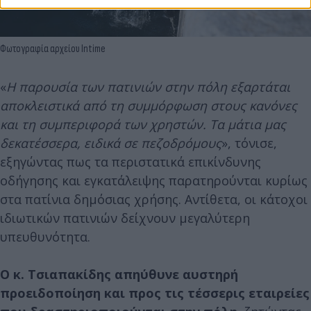
Φωτογραφία αρχείου Intime
«
Η παρουσία των πατινιών στην πόλη εξαρτάται
αποκλειστικά από τη συμμόρφωση στους κανόνες
και τη συμπεριφορά των χρηστών. Τα μάτια μας
δεκατέσσερα, ειδικά σε πεζοδρόμους
», τόνισε,
εξηγώντας πως τα περιστατικά επικίνδυνης
οδήγησης και εγκατάλειψης παρατηρούνται κυρίως
στα πατίνια δημόσιας χρήσης. Αντίθετα, οι κάτοχοι
ιδιωτικών πατινιών δείχνουν μεγαλύτερη
υπευθυνότητα.
Ο κ. Τσιαπακίδης απηύθυνε αυστηρή
προειδοποίηση και προς τις τέσσερις εταιρείες