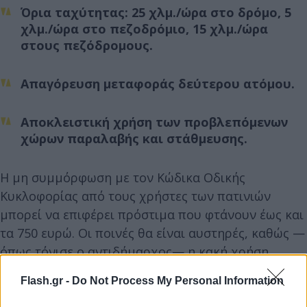
Όρια ταχύτητας: 25 χλμ./ώρα στο δρόμο, 5
χλμ./ώρα στο πεζοδρόμιο, 15 χλμ./ώρα
στους πεζόδρομους.
Απαγόρευση μεταφοράς δεύτερου ατόμου.
Αποκλειστική χρήση των προβλεπόμενων
χώρων παραλαβής και στάθμευσης.
Η μη συμμόρφωση με τον Κώδικα Οδικής
Κυκλοφορίας από τους χρήστες των πατινιών
μπορεί να επιφέρει πρόστιμα που φτάνουν έως και
τα 750 ευρώ. Οι ποινές θα είναι αυστηρές, καθώς —
όπως τόνισε ο αντιδήμαρχος— η κακή χρήση
αυτών των οχημάτων εγκυμονεί σοβαρούς
Flash.gr -
Do Not Process My Personal Information
κινδύνους για ατυχήματα.