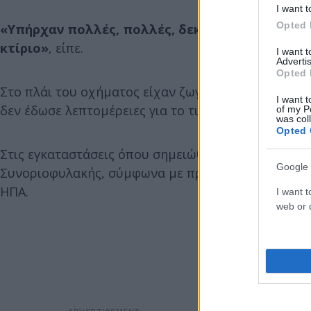
I want t
Opted 
«Υπήρχαν πολλές, πολλές, δεκάδες βολές από 
κτίριο»
, είπε.
I want 
Advertis
Opted 
Στο πλάι του οχήματος είχαν ζωγραφιστεί με σπρέι 
I want t
δεν έδωσε λεπτομέρειες για το τι έγραφαν ή αν έδιν
of my P
was col
Opted 
Στις εγκαταστάσεις όπου σημειώθηκαν οι πυροβολι
Google 
Συνοριοφυλακής, σύμφωνα με πρώην αξιωματούχο 
ΗΠΑ.
I want t
web or d