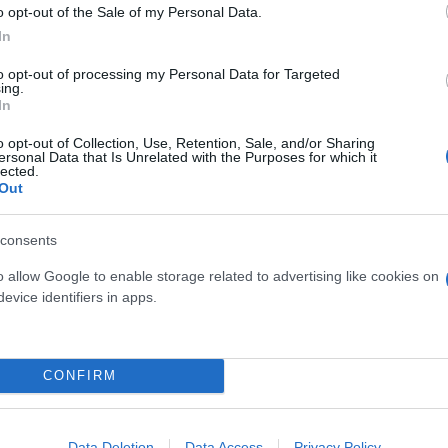
o opt-out of the Sale of my Personal Data.
In
τον ύποπτο προς το κτίριο και τους πράκτορες
to opt-out of processing my Personal Data for Targeted
ing.
In
γράμματα, που πιστεύεται ότι ήταν λατινικά, αλλά 
o opt-out of Collection, Use, Retention, Sale, and/or Sharing
αν κάποια ένδειξη για το κίνητρο της επίθεσης.
ersonal Data that Is Unrelated with the Purposes for which it
lected.
Out
σμοί στεγάζονται οι ομάδες ειδικών επιχειρήσεων 
consents
της Υπηρεσίας Τελωνείων και Προστασίας των Συ
o allow Google to enable storage related to advertising like cookies on
evice identifiers in apps.
CONFIRM
Data Deletion
Data Access
Privacy Policy