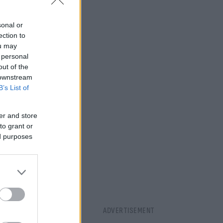
ωσε ότι
sonal or
ection to
ou may
κίνητο
 personal
out of the
 downstream
B’s List of
er and store
to grant or
ed purposes