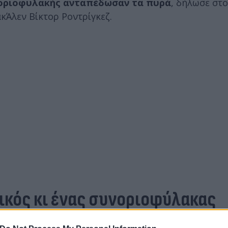
νοριοφυλακής ανταπέδωσαν τα πυρά
, δήλωσε στ
κΆλεν Βίκτορ Ροντρίγκεζ.
ικός κι ένας συνοριοφύλακας
γόνατο κατά τη διάρκεια της ανταλλαγής πυρών κα