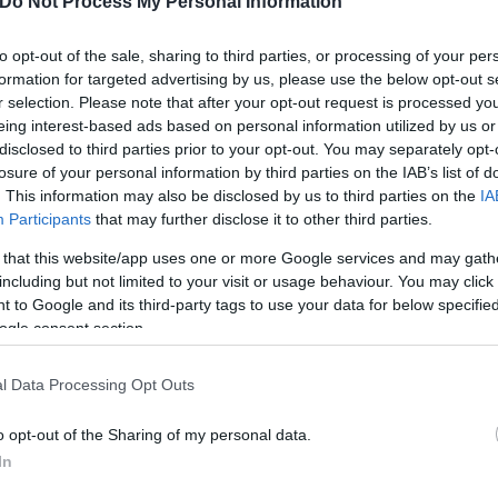
Do Not Process My Personal Information
. Το υπουργείο Εσωτερικής Ασφάλειας των ΗΠΑ δήλ
οφυλακής.
to opt-out of the sale, sharing to third parties, or processing of your per
formation for targeted advertising by us, please use the below opt-out s
r selection. Please note that after your opt-out request is processed y
λα και περισσότερα πυρομαχικά στο επιβατικό αυτο
eing interest-based ads based on personal information utilized by us or
disclosed to third parties prior to your opt-out. You may separately opt-
νο σε κοντινή απόσταση, πρόσθεσε ο Rodriguez.
losure of your personal information by third parties on the IAB’s list of
. This information may also be disclosed by us to third parties on the
IA
Participants
that may further disclose it to other third parties.
 that this website/app uses one or more Google services and may gath
including but not limited to your visit or usage behaviour. You may click 
 to Google and its third-party tags to use your data for below specifi
ogle consent section.
l Data Processing Opt Outs
o opt-out of the Sharing of my personal data.
In