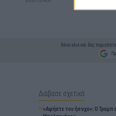
Κάνε κλικ και δες περισσότ
Διάβασε σχετικά
«Αφήστε τον ήσυχο»: Ο Τραμπ 