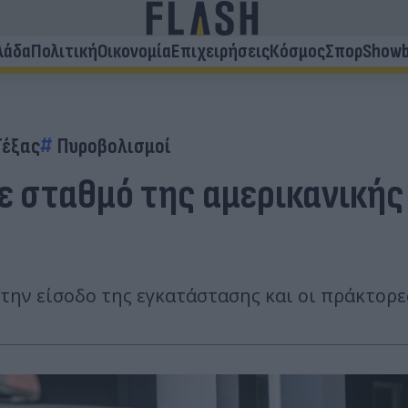
λάδα
Πολιτική
Οικονομία
Επιχειρήσεις
Κόσμος
Σπορ
Showb
Τέξας
Πυροβολισμοί
ε σταθμό της αμερικανική
την είσοδο της εγκατάστασης και οι πράκτορ