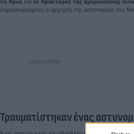
το πρωί
και
οι πράκτορες της αμερικανικής συ
δημοσιογράφους ο αρχηγός της αστυνομίας του Μα
Τραυματίστηκαν ένας αστυνομ
Ένας αστυνομικός του ΜακΆλεν πυροβολήθηκε στο 