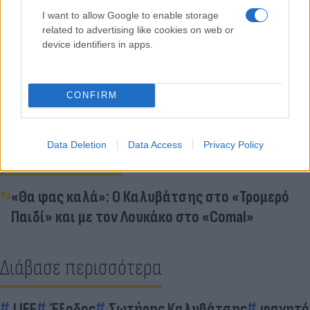
I want to allow Google to enable storage
related to advertising like cookies on web or
Κάνε κλικ και δες περισσότερο
device identifiers in apps.
Flash.gr
στην αναζήτηση της
Google
CONFIRM
Data Deletion
Data Access
Privacy Policy
Διάβασε σχετικά
«Θα φας καλά»: Ο Καλυβάτσης στο «Τρομερό
Παιδί» και με τον Λουκάκο στο «Comal»
Διάβασε περισσότερα
LIFE
Έξοδος
Σωτήρης Καλυβάτσης
φαγητό