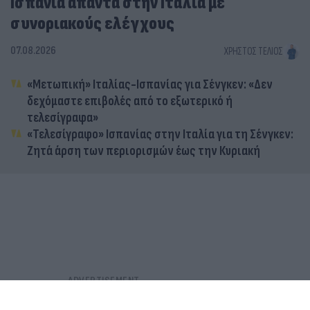
Ισπανία απαντά στην Ιταλία με
συνοριακούς ελέγχους
07.08.2026
ΧΡΉΣΤΟΣ ΤΈΛΙΟΣ
«Μετωπική» Ιταλίας-Ισπανίας για Σένγκεν: «Δεν
δεχόμαστε επιβολές από το εξωτερικό ή
τελεσίγραφα»
«Τελεσίγραφο» Ισπανίας στην Ιταλία για τη Σένγκεν:
Ζητά άρση των περιορισμών έως την Κυριακή