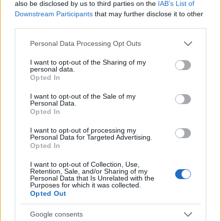
also be disclosed by us to third parties on the
IAB’s List of
Downstream Participants
that may further disclose it to other
third parties.
Please note that this website/app uses one or more Google
Personal Data Processing Opt Outs
services and may gather and store information including but
not limited to your visit or usage behaviour. You may click to
I want to opt-out of the Sharing of my
personal data.
grant or deny consent to Google and its third-party tags to
Opted In
use your data for below specified purposes in below Google
consent section.
I want to opt-out of the Sale of my
Personal Data.
Opted In
I want to opt-out of processing my
Personal Data for Targeted Advertising.
Opted In
I want to opt-out of Collection, Use,
Retention, Sale, and/or Sharing of my
Personal Data that Is Unrelated with the
Purposes for which it was collected.
Opted Out
Google consents