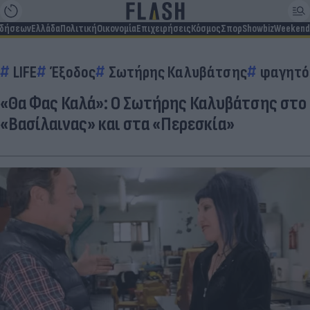
ιδήσεων
Ελλάδα
Πολιτική
Οικονομία
Επιχειρήσεις
Κόσμος
Σπορ
Showbiz
Weekend
LIFE
Έξοδος
Σωτήρης Καλυβάτσης
φαγητό
«Θα Φας Καλά»: Ο Σωτήρης Καλυβάτσης στο
«Βασίλαινας» και στα «Περεσκία»