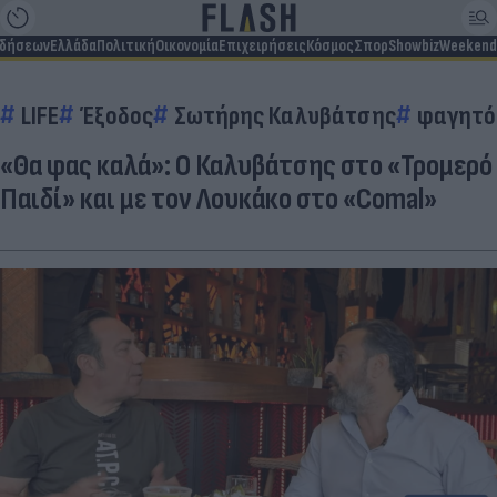
ιδήσεων
Ελλάδα
Πολιτική
Οικονομία
Επιχειρήσεις
Κόσμος
Σπορ
Showbiz
Weekend
LIFE
Έξοδος
Σωτήρης Καλυβάτσης
φαγητό
«Θα φας καλά»: Ο Καλυβάτσης στο «Τρομερό
Παιδί» και με τον Λουκάκο στο «Comal»