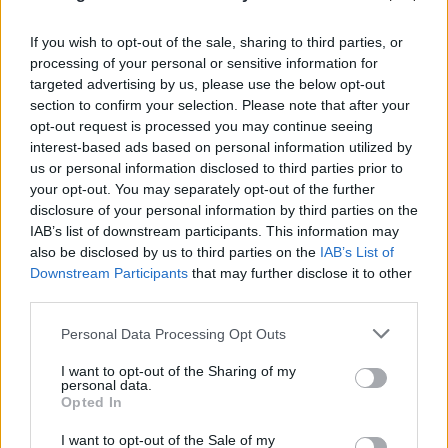
Το τέλος στελεχών του ΣΚΑΪ: Το χρονικό ενός
προαναγγελθέντος «θανάτου» με σφραγίδα Γιάννη
If you wish to opt-out of the sale, sharing to third parties, or
Αλαφούζου
processing of your personal or sensitive information for
targeted advertising by us, please use the below opt-out
07.08.2026
ΧΡΊΣΛΑ ΓΕΩΡΓΑΚΟΠΟΎΛΟΥ
section to confirm your selection. Please note that after your
opt-out request is processed you may continue seeing
interest-based ads based on personal information utilized by
us or personal information disclosed to third parties prior to
your opt-out. You may separately opt-out of the further
disclosure of your personal information by third parties on the
IAB’s list of downstream participants. This information may
also be disclosed by us to third parties on the
IAB’s List of
Downstream Participants
that may further disclose it to other
third parties.
Please note that this website/app uses one or more Google
Personal Data Processing Opt Outs
services and may gather and store information including but
not limited to your visit or usage behaviour. You may click to
I want to opt-out of the Sharing of my
personal data.
grant or deny consent to Google and its third-party tags to
Opted In
use your data for below specified purposes in below Google
consent section.
I want to opt-out of the Sale of my