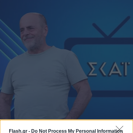
Flash.gr -
Do Not Process My Personal Information