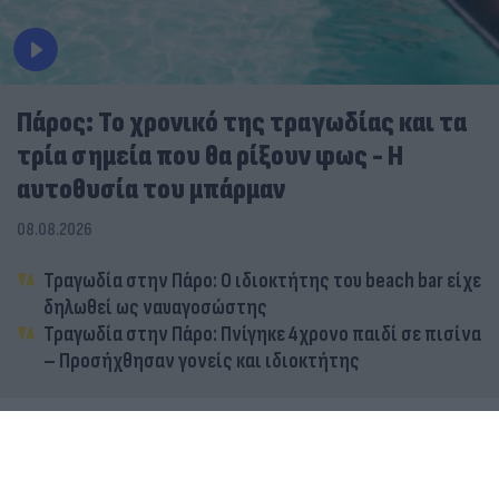
Πάρος: Το χρονικό της τραγωδίας και τα
τρία σημεία που θα ρίξουν φως - Η
αυτοθυσία του μπάρμαν
08.08.2026
Τραγωδία στην Πάρο: Ο ιδιοκτήτης του beach bar είχε
δηλωθεί ως ναυαγοσώστης
Τραγωδία στην Πάρο: Πνίγηκε 4χρονο παιδί σε πισίνα
– Προσήχθησαν γονείς και ιδιοκτήτης