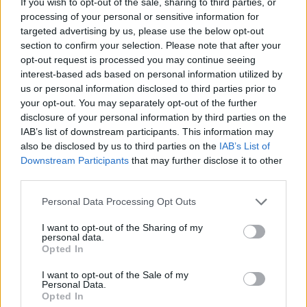
ελεύθερο να απολαύσει τις κατάφυτες πλαγιές που
If you wish to opt-out of the sale, sharing to third parties, or
processing of your personal or sensitive information for
περικλείουν το χωριό. Και βέβαια, σχεδιάστε
targeted advertising by us, please use the below opt-out
κοντινές αποδράσεις στις γύρω περιοχές που θα
section to confirm your selection. Please note that after your
σας αφήσουν κυριολεκτικά έκπληκτους. Ωστόσο,
opt-out request is processed you may continue seeing
μην ξεχάσετε σαν βρεθείτε στο χωριό Οκτώβρη
interest-based ads based on personal information utilized by
us or personal information disclosed to third parties prior to
μήνα να παίξετε με τους ντόπιους στα
your opt-out. You may separately opt-out of the further
καστανομαζέματα και να απολαύσετε την
disclosure of your personal information by third parties on the
ξεχωριστή γιορτή Κάστανου και Τσίπουρου.
IAB’s list of downstream participants. This information may
also be disclosed by us to third parties on the
IAB’s List of
Downstream Participants
that may further disclose it to other
third parties.
Please note that this website/app uses one or more Google
Personal Data Processing Opt Outs
services and may gather and store information including but
not limited to your visit or usage behaviour. You may click to
I want to opt-out of the Sharing of my
personal data.
grant or deny consent to Google and its third-party tags to
Opted In
use your data for below specified purposes in below Google
consent section.
I want to opt-out of the Sale of my
Personal Data.
Opted In