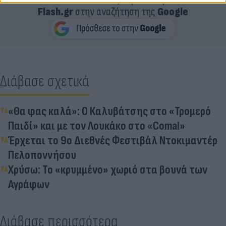
Flash.gr
στην αναζήτηση της
Google
Διάβασε σχετικά
«Θα φας καλά»: Ο Καλυβάτσης στο «Τρομερό
Παιδί» και με τον Λουκάκο στο «Comal»
Έρχεται το 9ο Διεθνές Φεστιβάλ Ντοκιμαντέρ
Πελοποννήσου
Χρύσω: Το «κρυμμένο» χωριό στα βουνά των
Αγράφων
Διάβασε περισσότερα