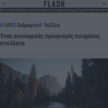
ιδήσεων
Ελλάδα
Πολιτική
Οικονομία
Επιχειρήσεις
Κόσμος
Σπορ
Showbiz
Weekend
LIFE
Εκδρομείς
Ταξίδια
Ένας οικονομικός προορισμός πνιγμένος
στα έλατα