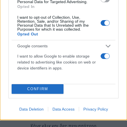
Personal Data for Targeted Advertising.
βαθιά στο παρελθόν του χωριού.
Opted In
I want to opt-out of Collection, Use,
Το χωριό λέγεται πως πήρε το όνομά του από μια
Retention, Sale, and/or Sharing of my
Personal Data that Is Unrelated with the
φράση που συνήθιζε να ακούγεται στο παρελθόν
Purposes for which it was collected.
Opted Out
από τους ντόπιους.
Google consents
Κάποτε, στην πιο παλιά εκκλησία του χωριού,
I want to allow Google to enable storage
στους Άγιους Ταξιάρχες, μόνασε μία γυναίκα
related to advertising like cookies on web or
πρακτική γιατρός που παρασκεύαζε ιάματα με
device identifiers in apps.
θεραπευτικά βότανα. Το όνομα της γυναίκας αυτής
ήταν Χρύσω. Η φράση λοιπόν «πάμε στη Χρύσω»,
CONFIRM
στάθηκε καταλυτική για το χωριό από όλους
αυτούς τους ανθρώπους που συχνά επισκέπτονταν
την γυναίκα για τις ιατρικές υπηρεσίες της…
Data Deletion
Data Access
Privacy Policy
Κάνε κλικ και δες περισσότερο