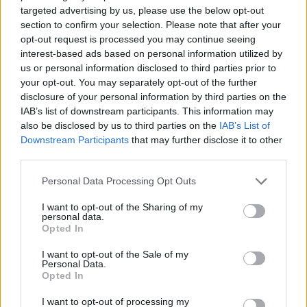
σεισμό του 1966, όμως αποπνέουν μια ξεχωριστή
targeted advertising by us, please use the below opt-out
section to confirm your selection. Please note that after your
αρχοντιά και κυρίως μια ταπεινότητα που θα τον
opt-out request is processed you may continue seeing
καταπλήξει…
interest-based ads based on personal information utilized by
Τα μόνα παραδοσιακά κτήρια που έχουν διασωθεί
us or personal information disclosed to third parties prior to
στο χωριό είναι μονάχα των τριών εκκλησιών του.
your opt-out. You may separately opt-out of the further
disclosure of your personal information by third parties on the
Της Παναγίας στο λόφο Πυργάκι με το θαυμάσια
IAB’s list of downstream participants. This information may
λεπτοδουλεμένο ξυλόγλυπτο τέμπλο που
also be disclosed by us to third parties on the
IAB’s List of
χρονολογείται στο 1732, των Τριών Ταξιαρχών και
Downstream Participants
that may further disclose it to other
third parties.
της Αγίας Παρασκευής.
Please note that this website/app uses one or more Google
Personal Data Processing Opt Outs
Πέραν όμως των εκκλησιών, οι υπέροχες επτά
services and may gather and store information including but
not limited to your visit or usage behaviour. You may click to
I want to opt-out of the Sharing of my
παλιές πετρόκτιστες βρύσες της Χρύσως που
personal data.
grant or deny consent to Google and its third-party tags to
Opted In
χρονολογούνται από την εποχή του Μυστρά, όπως
use your data for below specified purposes in below Google
και οι μεταγενέστερες “Σκεπαστές βρύσες” του 1900
consent section.
I want to opt-out of the Sale of my
Personal Data.
λίγο έξω από το κέντρο του χωριού, μπορούν να
Opted In
προκαλέσουν στον επισκέπτη εικόνες γεμάτες
I want to opt-out of processing my
φαντασία, ταξιδεύοντάς τον με τον τρόπο τους