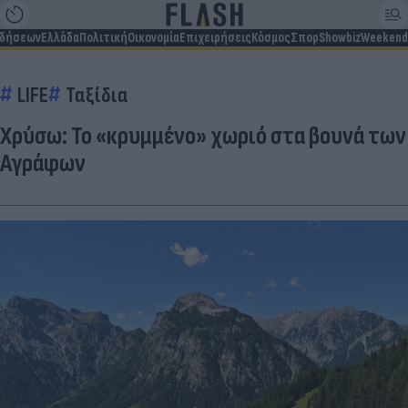
ιδήσεων
Ελλάδα
Πολιτική
Οικονομία
Επιχειρήσεις
Κόσμος
Σπορ
Showbiz
Weekend
LIFE
Ταξίδια
Χρύσω: Το «κρυμμένο» χωριό στα βουνά των
Αγράφων