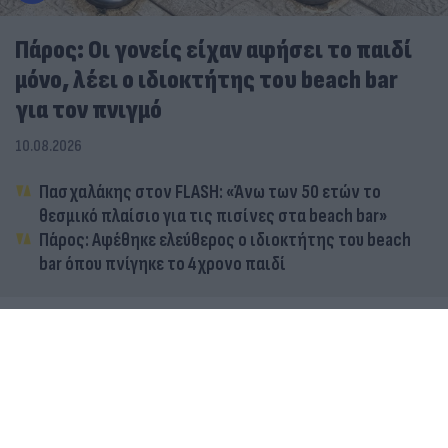
Πάρος: Οι γονείς είχαν αφήσει το παιδί
μόνο, λέει ο ιδιοκτήτης του beach bar
για τον πνιγμό
10.08.2026
Πασχαλάκης στον FLASH: «Άνω των 50 ετών το
θεσμικό πλαίσιο για τις πισίνες στα beach bar»
Πάρος: Αφέθηκε ελεύθερος ο ιδιοκτήτης του beach
bar όπου πνίγηκε το 4χρονο παιδί